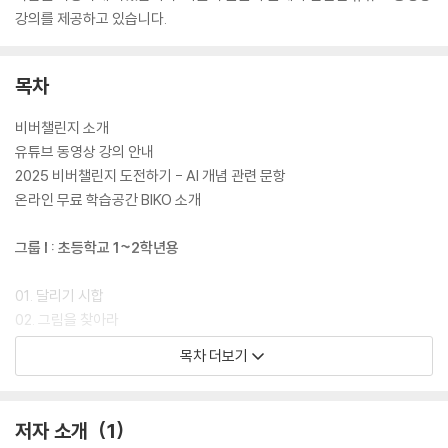
강의를 제공하고 있습니다.
목차
비버챌린지 소개
유튜브 동영상 강의 안내
2025 비버챌린지 도전하기 - AI 개념 관련 문항
온라인 무료 학습공간 BIKO 소개
그룹 I : 초등학교 1~2학년용
01. 달리기 시합
02. 그림을 찾아라
03. 간식 시간
목차 더보기
04. 뜨개질
05. 안전하게 운전해요
06. 암호 찾기
저자 소개
1
07. 크리스마스 장식