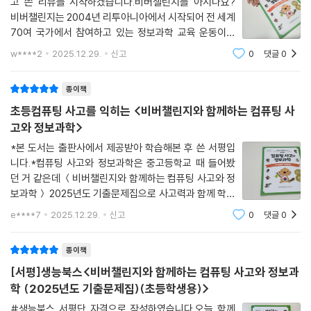
고 쓴 리뷰를 시작하겠습니다.비버챌린지를 아시나요?
비버챌린지는 2004년 리투아니아에서 시작되어 전 세계
70여 국가에서 참여하고 있는 정보과학 교육 운동이자
축제입니다🙂저는 올해 초 교육청 공문으로 알게되었는
w****2
2025.12.29.
신고
0
댓글
0
데요.컴퓨팅 사고력을 키울 수 있어 너무 좋겠더라구요.
중순부터 신청을 받고 충분한 연습과정을 거친 후
종이책
초등컴퓨팅 사고를 익히는 <비버챌린지와 함께하는 컴퓨팅 사
고와 정보과학>
*본 도서는 출판사에서 제공받아 학습해본 후 쓴 서평입
니다.*컴퓨팅 사고와 정보과학은 중고등학교 때 들어봤
던 거 같은데 ＜비버챌린지와 함께하는 컴퓨팅 사고와 정
보과학＞ 2025년도 기출문제집으로 사고력과 함께 학년
별 문제를 풀어볼 수 있었습니다.비버챌린지는 2004년
e****7
2025.12.29.
신고
0
댓글
0
리투아니아에서 시작되어 전 세계 70여 국가에서 참여하
고 있는 정보과학 교육 운동이자 축제라고 합니다.
종이책
[서평]생능북스<비버챌린지와 함께하는 컴퓨팅 사고와 정보과
학 (2025년도 기출문제집)(초등학생용)>
#생능북스 서평단 자격으로 작성하였습니다.오늘 함께