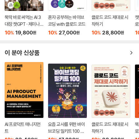
뚝딱 바로 써먹는 AI 3
혼자 공부하는 바이브
클로드 코드 제대로 시
챗
대장 챗GPT · 제미나
코딩 with 클로드 코드
작하기
로
이 · 클로드
AI
10
19,800
10
27,000
10
28,800
1
%
%
%
원
원
원
이 분야 신상품
AI 프로덕트 매니지먼
요즘 교사를 위한 바이
클로드 코드 제대로 시
뚝
트
브코딩 밀키트 100 wit
작하기
로
h 클로드 코드, 러버블
어