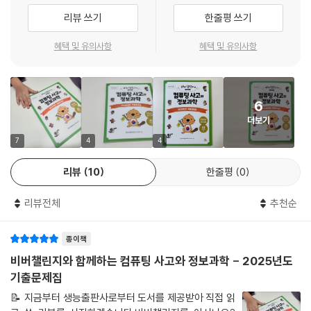
리뷰 쓰기
한줄평 쓰기
혜택 및 유의사항
혜택 및 유의사항
6
더보기
7
4
4
리뷰
10
한줄평
0
리뷰전체
추천순
종이책
비버챌린지와 함께하는 컴퓨팅 사고와 정보과학 - 2025년도
기출문제집
📝 지금부터 생능출판사로부터 도서를 제공받아 직접 읽