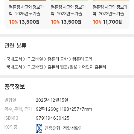
컴퓨팅 사고와 정보과
컴퓨팅 사고와 정보과
컴퓨팅 사고와 정보과
03. 튜브 빼기
학 : 2025년도 기출문
학 : 2023년도 기출문
학 : 2023년도 기출문
04. 블록 쌓기
제집(중·고등학생용)
제집(중고등학생용)
제집(초등학생용)
10
13,500
10
13,500
10
11,700
05. 구름 피하기
%
%
%
원
원
원
06. 색모래 그림
07. 비빔밥
08. 점프 챌린지
관련 분류
09. 비밀 코드
10. 물고기 분류하기
국내도서
IT 모바일
컴퓨터 공학
컴퓨터 교육
국내도서
IT 모바일
컴퓨터 입문/활용
어린이 컴퓨터
정답 및 해설
품목정보
발행일
2025년 12월 15일
쪽수, 무게, 크기
92쪽 | 260g | 188*257*7mm
ISBN13
9791194630425
KC인증
인증유형 : 적합성확인