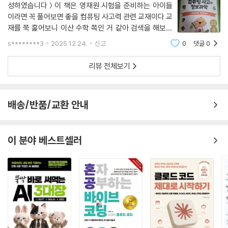
성하였습니다＞이 책은 영재원 시험을 준비하는 아이들
이라면 꼭 풀어보면 좋을 컴퓨팅 사고력 관련 교재이다.교
재를 쭉 훑어보니 이산 수학 쪽인 거 같아 검색을 해보니
고입 적성 평가에 나오는 문제들이 일반 수학 쪽이 아니라
s********3
2025.12.24.
신고
0
댓글
0
이산 수학 쪽이라서 올림피아드 이산 수학 교재나 비버챌
린지 기출 문제를 추천하더랬다.정보 영재나
리뷰 전체보기
배송/반품/교환 안내
이 분야 베스트셀러