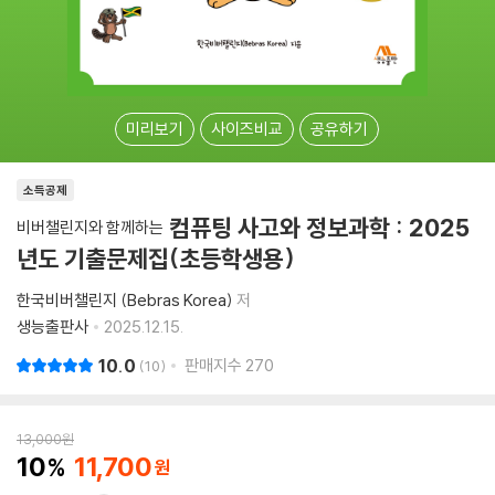
미리보기
사이즈비교
공유하기
소득공제
컴퓨팅 사고와 정보과학 : 2025
비버챌린지와 함께하는
년도 기출문제집(초등학생용)
한국비버챌린지 (Bebras Korea)
저
생능출판사
2025.12.15.
10.0
판매지수
270
10
13,000
원
10
11,700