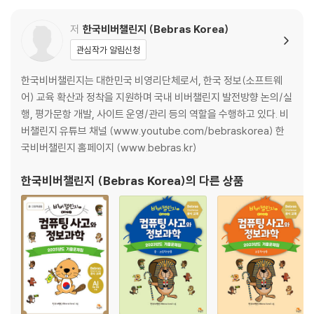
08. 규리의 꽃들
저
한국비버챌린지 (Bebras Korea)
그룹 II : 초등학교 3~4학년용
관심작가 알림신청
01. 튤립
한국비버챌린지는 대한민국 비영리단체로서, 한국 정보(소프트웨
02. 우주에서 온 신호
어) 교육 확산과 정착을 지원하며 국내 비버챌린지 발전방향 논의/실
03. 비버 주사위
행, 평가문항 개발, 사이트 운영/관리 등의 역할을 수행하고 있다. 비
04. 페르시아 카펫
버챌린지 유튜브 채널 (www.youtube.com/bebraskorea) 한
05. 종이접기
국비버챌린지 홈페이지 (www.bebras.kr)
06. 비행기
07. 보물 찾기
한국비버챌린지 (Bebras Korea)
의 다른 상품
08. 집 가는 길
09. 파티 주차
10. 비밀 메시지
그룹 III : 초등학교 5~6학년용
01. 섬 탐사 여행
02. 하나 남은 잎