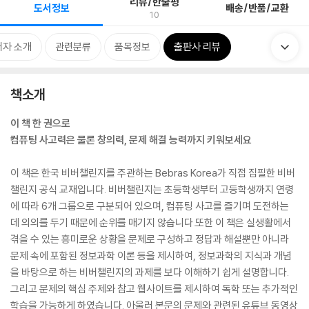
리뷰/한줄평
도서정보
배송/반품/교환
10
저자 소개
관련분류
품목정보
출판사 리뷰
책소개
이 책 한 권으로
컴퓨팅 사고력은 물론 창의력, 문제 해결 능력까지 키워보세요
이 책은 한국 비버챌린지를 주관하는 Bebras Korea가 직접 집필한 비버
챌린지 공식 교재입니다. 비버챌린지는 초등학생부터 고등학생까지 연령
에 따라 6개 그룹으로 구분되어 있으며, 컴퓨팅 사고를 즐기며 도전하는
데 의의를 두기 때문에 순위를 매기지 않습니다.또한 이 책은 실생활에서
겪을 수 있는 흥미로운 상황을 문제로 구성하고 정답과 해설뿐만 아니라
문제 속에 포함된 정보과학 이론 등을 제시하여, 정보과학의 지식과 개념
을 바탕으로 하는 비버챌린지의 과제를 보다 이해하기 쉽게 설명합니다.
그리고 문제의 핵심 주제와 참고 웹사이트를 제시하여 독학 또는 추가적인
학습을 가능하게 하였습니다. 아울러 본문의 문제와 관련된 유튜브 동영상