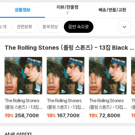
리뷰/한줄평
상품정보
배송/반품/교환
0
소개
관련분류
품목정보
음반 속으로
The Rolling Stones (롤링 스톤즈) - 13집 Black And Blue
The Rolling Stones
The Rolling Stones
The Rolling Stones
Th
(롤링 스톤즈) - 13집 B
(롤링 스톤즈) - 13집 B
(롤링 스톤즈) - 13집 B
(
lack And Blue [5LP
lack And Blue [4CD
lack And Blue [2LP]
la
19
258,700
19
167,700
19
72,800
1
%
%
%
원
원
원
+ Blu-ray Audio]
+ Blu-ray]
상세 이미지