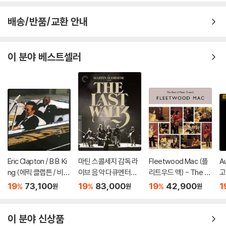
배송/반품/교환 안내
이 분야 베스트셀러
Eric Clapton / B.B. Ki
마틴 스콜세지 감독 라
Fleetwood Mac (플
A
ng (에릭 클랩튼 / 비비
이브 음악 다큐멘터리
리트우드 맥) - The B
고
킹) - Riding With Th
(The Last Waltz) [4
est Of Peter Gree
음
19
73,100
19
83,000
19
42,900
1
%
%
%
원
원
원
e King [골드 컬러 2L
K UHD + BD]
n's Fleetwood Mac
P]
[2LP]
이 분야 신상품