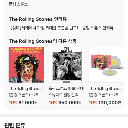
롤링 스톤스
The Rolling Stones
인터뷰
[읽다]
세계에서 가장 위대한 로큰롤 밴드! - 롤링 스톤스 인터뷰
The Rolling Stones
의 다른 상품
The Rolling Stones
롤링 스톤즈 1960년대
The Rolling Stones
(롤링 스톤즈) - 25집 F
스튜디오 활동 컬렉션
(롤링 스톤즈) - 25집 F
oreign Tongues [2L
(The Rolling Stones
oreign Tongues [클
19
81,900
16
950,000
19
130,000
%
%
%
원
원
원
P]
In Mono) [컬러 16 L
리어 컬러 2LP]
P]
관련 분류