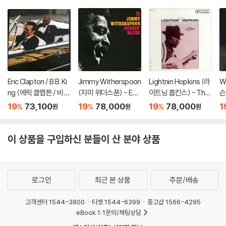
Eric Clapton / B.B. Ki
Jimmy Witherspoon
Lightnin Hopkins (라
Wi
ng (에릭 클랩튼 / 비비
(지미 위더스푼) - Eve
이트닝 홉킨스) - The
슨)
킹) - Riding With Th
nin' Blues [LP]
Blues of Lightnin' Ho
P
19
73,100
19
78,000
19
78,000
1
%
%
%
원
원
원
e King [골드 컬러 2L
pkins [LP]
P]
이 상품을 구입하신 분들이 산 분야 상품
로그인
최근 본 상품
주문/배송
고객센터 1544-3800
티켓 1544-6399
중고샵 1566-4295
eBook 1:1문의/채팅상담