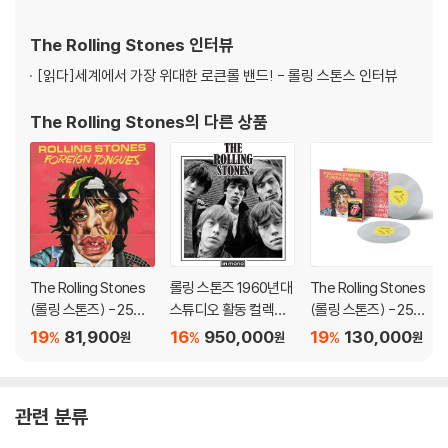
The Rolling Stones
인터뷰
[읽다]
세계에서 가장 위대한 로큰롤 밴드! - 롤링 스톤스 인터뷰
The Rolling Stones
의 다른 상품
The Rolling Stones
롤링 스톤즈 1960년대
The Rolling Stones
(롤링 스톤즈) - 25집 F
스튜디오 활동 컬렉션
(롤링 스톤즈) - 25집 F
oreign Tongues [2L
(The Rolling Stones
oreign Tongues [클
19
81,900
16
950,000
19
130,000
%
%
%
원
원
원
P]
In Mono) [컬러 16 L
리어 컬러 2LP]
P]
관련 분류