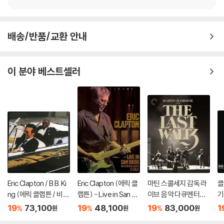
배송/반품/교환 안내
이 분야 베스트셀러
Eric Clapton / B.B. Ki
Eric Clapton (에릭 클
마틴 스콜세지 감독 라
클
ng (에릭 클랩튼 / 비비
랩튼) - Live in San Di
이브 음악 다큐멘터리
기
킹) - Riding With Th
ego (with JJ Cale)
(The Last Waltz) [4
ea
19
73,100
19
48,100
19
83,000
1
%
%
%
원
원
원
e King [골드 컬러 2L
[블루레이]
K UHD + BD]
Ex