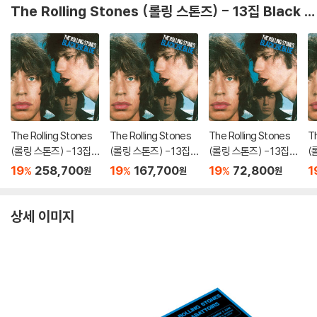
The Rolling Stones (롤링 스톤즈) - 13집 Black And Blue
The Rolling Stones
The Rolling Stones
The Rolling Stones
Th
(롤링 스톤즈) - 13집 B
(롤링 스톤즈) - 13집 B
(롤링 스톤즈) - 13집 B
(
lack And Blue [5LP
lack And Blue [4CD
lack And Blue [2LP]
la
19
258,700
19
167,700
19
72,800
1
%
%
%
원
원
원
+ Blu-ray Audio]
+ Blu-ray]
상세 이미지