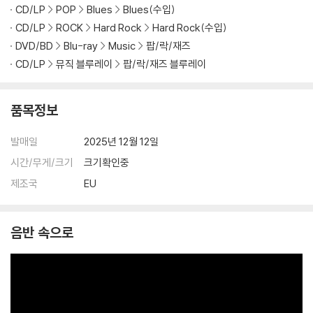
CD/LP
POP
Blues
Blues(수입)
CD/LP
ROCK
Hard Rock
Hard Rock(수입)
DVD/BD
Blu-ray
Music
팝/락/재즈
CD/LP
뮤직 블루레이
팝/락/재즈 블루레이
품목정보
발매일
2025년 12월 12일
시간/무게/크기
크기확인중
제조국
EU
음반 속으로