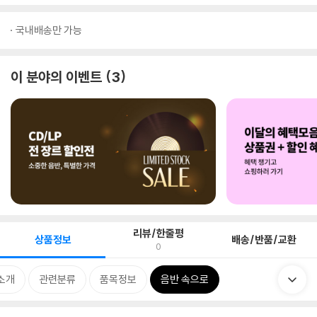
국내배송만 가능
이 분야의 이벤트
3
리뷰/한줄평
상품정보
배송/반품/교환
0
소개
관련분류
품목정보
음반 속으로