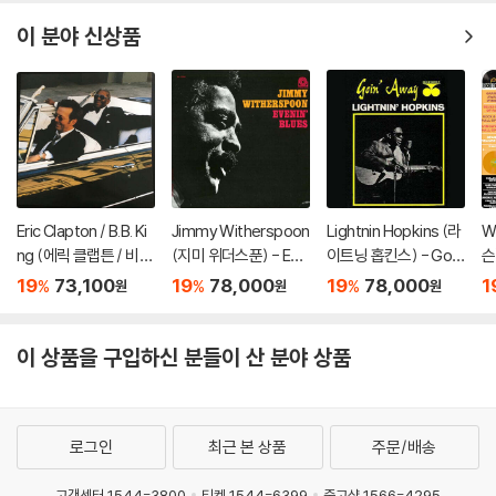
P]
[
이 분야 신상품
Eric Clapton / B.B. Ki
Jimmy Witherspoon
Lightnin Hopkins (라
Wi
ng (에릭 클랩튼 / 비비
(지미 위더스푼) - Eve
이트닝 홉킨스) - Goi
슨
킹) - Riding With Th
nin' Blues [LP]
n' Away [LP]
d
19
73,100
19
78,000
19
78,000
1
%
%
%
원
원
원
e King [골드 컬러 2L
지
P]
이 상품을 구입하신 분들이 산 분야 상품
로그인
최근 본 상품
주문/배송
고객센터 1544-3800
티켓 1544-6399
중고샵 1566-4295