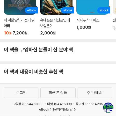
더 약탈당하기 전에 읽
휴대폰은 최신폰인데
시지푸스의 미소
선
어라
보험은?
1,000
1
원
10
7,200
2,000
%
원
원
이 책을 구입하신 분들이 산 분야 책
이 책과 내용이 비슷한 추천 책
로그인
최근 본 상품
주문/배송
고객센터 1544-3800
티켓 1544-6399
중고샵 1566-4295
eBook 1:1문의/채팅상담