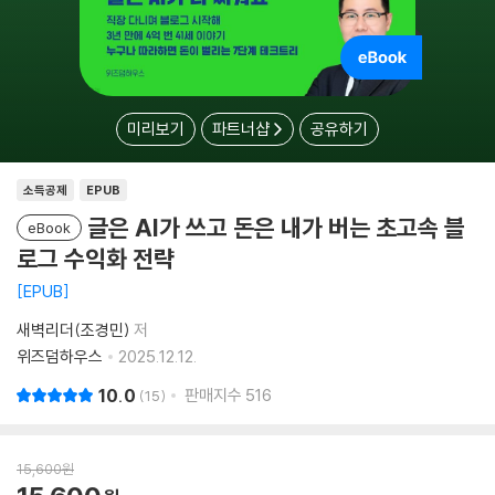
미리보기
파트너샵
공유하기
소득공제
EPUB
글은 AI가 쓰고 돈은 내가 버는 초고속 블
eBook
로그 수익화 전략
EPUB
새벽리더(조경민)
저
위즈덤하우스
2025.12.12.
10.0
판매지수
516
15
15,600
원