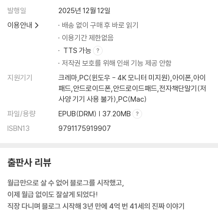
4. 블태기 극복 전략
발행일
2025년 12월 12일
5. 포스팅용 사진 촬영 노하우
이용안내
배송 없이 구매 후 바로 읽기
6. 광고주 메일 수집 및 역제안 방법
7. 저품질 블로그의 원인과 극복 방법
이용기간 제한없음
1) 유사 문서, 유사 이미지
TTS 가능
2) 원고와 사진을 제공하는 ‘건 바이 건’ 복붙 기자단
저작권 보호를 위해 인쇄 기능 제공 안함
3) 불법 키워드
지원기기
크레마,PC(윈도우 - 4K 모니터 미지원),아이폰,아이
4) 광고법에 민감한 키워드
패드,안드로이드폰,안드로이드패드,전자책단말기(저
8. 블로그 지수가 더 이상 중요하지 않은 이유
사양 기기 사용 불가),PC(Mac)
9. 숏폼과 네이버 클립,
파일/용량
EPUB(DRM) | 37.20MB
- 또 하나의 수익화 파이프라인
ISBN13
9791175919907
- 숏폼 병행을 고려해야 하는 이유
10. 퍼스널 브랜딩, 블로그에서도 중요하다
- 브랜딩 글쓰기, 어떻게 시작해야 할까
출판사 리뷰
1) 전자책 제작 및 발행하기
2) 블로그에 1:1 컨설팅 모집 글 올려보기
월급만으로 살 수 없어 블로그를 시작했고,
3) 정보나 지식을 무료로 나누고 스크랩을 활용하기
이제 월급 없이도 잘살게 되었다!
직장 다니며 블로그 시작해 3년 만에 4억 번 41세의 진짜 이야기
Part 3. 블로그의 ‘카더라’ 관련 Q&A 총정리