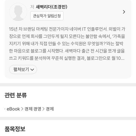
7단계. 월급 초과 부업? 아니면 전업?
저
새벽리더(조경민)
관심작가 알림신청
Part 2. 블로그 수익화와 AI 활용 노하우
1. 내 체급에 맞는 키워드 찾기
15년 차 브랜딩 마케팅 전문가이자 네이버 IT 인플루언서. 외벌이 가
1) 웨어이즈포스트
장으로 언제 회사를 그만두게 될지 모른다는 불안함 속에서, ‘가족을
2) 황금키워드 채굴기 프로그램
지키기 위해 내가 직접 만들 수 있는 수익원은 무엇일까?’라는 절박
2. 블로그 글쓰기와 챗GPT 활용
한 마음으로 블로그를 시작했다. 새벽마다 출근 전 시간을 쪼개 글을
1) 글의 퀄리티를 높이는 챗GPT 맞춤 설정과 GPTs
쓰고 키워드를 분석하며 꾸준히 실행한 결과, 블로그만으로 월 1000
2) 나만의 GPTs 만들기
만 원 이상의 수익을 달성했고 결국 전업 블로거의 길을 걷게 되었다.
펼쳐보기
3) GPTs의 실제 사용법
전업 블로거로 전향한 이후 그는 자신의 노하우를 더 많은 사람들과
4) S메모 프로그램 활용하기
나누기 위해 유튜브 채널 〈새벽리더〉를 개설했다. 채널 개설 3개월 만
5) AI를 활용한 이미지 생성 방법
에 구독자 1만 명을 달성했고, 현
3. 방문자 박스권 탈출 전략
관련 분류
1) 다포스팅 전략
2) 황금키워드 재선정
eBook
경제 경영
경제
3) 시즌성 키워드 활용
4) 스마트블록 시리즈 공략
품목정보
5) 네이버 홈판 노출