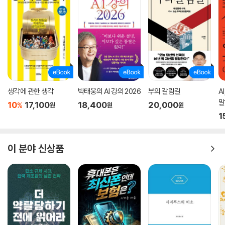
생각에 관한 생각
박태웅의 AI 강의 2026
부의 갈림길
A
말
10
17,100
18,400
20,000
%
원
원
원
1
이 분야 신상품