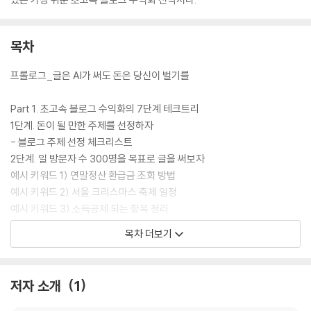
목차
프롤로그_글은 AI가 써도 돈은 당신이 벌기를
Part 1. 초고속 블로그 수익화의 7단계 테크트리
1단계. 돈이 될 만한 주제를 선정하자
- 블로그 주제 선정 체크리스트
2단계. 일 방문자 수 300명을 목표로 글을 써보자
예시 키워드 1) 연말정산 환급금 조회 방법
예시 키워드 2) 서울 크리스마스 축제 일정
예시 키워드 3) 소득공제 되는 항목 정리
예시 키워드 4) 전세 사기 예방법
목차 더보기
예시 키워드 5) ETF의 종류 및 특징
3단계. 생활비에서 월 30만~40만 원 절약하기
4단계. 일 방문자 수 2000명과 홈페이지형 블로그
저자 소개
1
5단계. 박스권 탈출 및 1만 명 목표
6단계. 1만 명 이후, 원고료 수익 폭발시키기