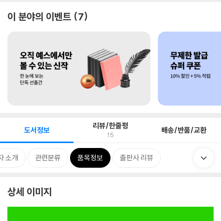
이 분야의 이벤트
7
리뷰/한줄평
도서정보
배송/반품/교환
15
자 소개
관련분류
품목정보
출판사 리뷰
상세 이미지