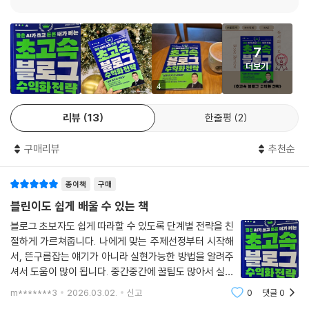
이 책에서 저자는 블로그에 이것저것 잡다한 글을 쓰던 한 외벌이 직장인
이 블로그를 통해 수익을 창출하고, 결국 전업 블로그로 전향할 수 있었던
7
비결을 전한다. 특히 그가 알려주는 ‘가장 쉬운 초고속 블로그 수익화 7단
더보기
계’를 따르면 누구나 블로그 수익화에 성공할 수 있을 것이다.
4
챗GPT 활용 글쓰기, AI 이미지 생성법, 검색어 최적화 방법,
리뷰
13
한줄평
2
저품질 블로그 극복법 등 저자만의 실전 꿀팁 수록
구매리뷰
추천순
AI가 글을 대신 써주고, 그림을 대신 그려주는 시대가 시작되었다. 이제 누
구나 프롬프트를 써서 클릭 몇 번만 하면 AI가 블로그 글을 만들어주는 것
종이책
구매
이다. 이 책에서 저자는 단순히 AI 활용법을 가르쳐주는 것이 아니라 글쓰
기를 넘어서 수익으로 직결되는 블로그 운영 전략까지 알려준다. 저자에
블린이도 쉽게 배울 수 있는 책
따르면 “AI는 어디까지나 도구일 뿐이고, 진짜 중요한 건 그 도구를 어떤
블로그 초보자도 쉽게 따라할 수 있도록 단계별 전략을 친
순서와 전략으로 활용해 나가느냐”라는 것이다. 즉 AI를 활용해도 돈을 버
절하게 가르쳐줍니다. 나에게 맞는 주제선정부터 시작해
는 사람과 그렇지 못한 사람은 갈리게 될 것이며, 저자는 이 책을 읽는 독자
서, 뜬구름잡는 얘기가 아니라 실현가능한 방법을 알려주
가 돈을 버는 사람의 위치에 설 수 있도록 돕고자 한다. 이 책은 블로그 수
셔서 도움이 많이 됩니다. 중간중간에 꿀팁도 많아서 실제
익화 여정에 있어 가장 확실한 첫걸음이 될 것이다.
블로그를 시작할 때 적용가능하겠네요. 적극추천합니다!
m*******3
2026.03.02.
신고
0
댓글
0