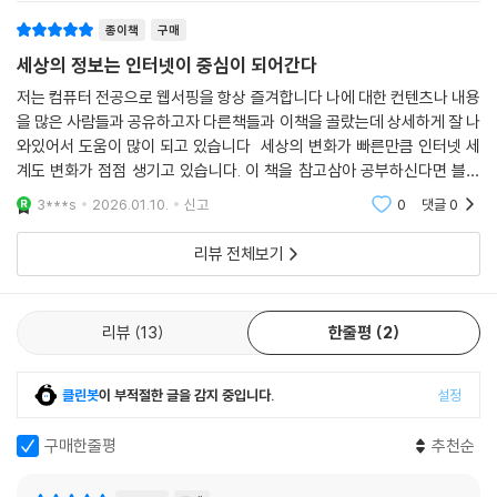
블로그로 돈을 벌고자 시작하면 처음에는 누구나 어떤 글을 써야 할지 몰
종이책
구매
라 헤매고, 쓴 글을 보는 사람이 100명도 안 되는 시기를 거친다. 처음부터
세상의 정보는 인터넷이 중심이 되어간다
수많은 사람이 내 블로그를 찾아오면 좋겠으나, 그것은 로또에 당첨되는
것을 바라는 것만큼이나 큰 운을 기대하는 것이다. 아무도 찾지 않는 블로
저는 컴퓨터 전공으로 웹서핑을 항상 즐겨합니다 나에 대한 컨텐츠나 내용
을 많은 사람들과 공유하고자 다른책들과 이책을 골랐는데 상세하게 잘 나
그에서 나 혼자 헤매고 있는 불안감에 시달릴 때 이 책을 읽으며 자신이 어
와있어서 도움이 많이 되고 있습니다 세상의 변화가 빠른만큼 인터넷 세
느 단계에 있는지 분석해보자. 그리고 다음 단계로 향하는 방법을 다시 고
계도 변화가 점점 생기고 있습니다. 이 책을 참고삼아 공부하신다면 블로
민해 보고 실행해보자. 그러다 보면 당신의 블로그도 하루 1000명, 5000
그 운영에 있어서 큰 도움이 되지 않을까 싶네요
명, 1만 명 이상의 방문자가 찾아오는 곳으로 성장하게 될 것이다. 지금 당
3***s
2026.01.10.
신고
0
댓글
0
장은 미약해 보이더라도 당신이 쌓아온 만큼 보상을 안겨준다는 사실을 믿
리뷰 전체보기
고, 저자의 실전 꿀팁을 하나하나 따라하며 블로그 수익화에 도전하라.
리뷰
13
한줄평
2
클린봇
이 부적절한 글을 감지 중입니다.
설정
구매한줄평
추천순