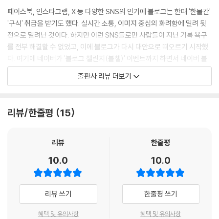
페이스북, 인스타그램, X 등 다양한 SNS의 인기에 블로그는 한때 '한물간'
에필로그_인생 2막이 될 여러분의 블로그를 응원하며
'구식' 취급을 받기도 했다. 실시간 소통, 이미지 중심의 화려함에 밀려 뒷
부록_블로그 핵심 용어 모음집
전으로 밀려난 것이다. 하지만 이런 SNS들로만 사람들이 지닌 기록 욕구
를 전부 해결할 수 없었고, 이에 블로그가 다시 대안으로 떠오르기 시작했
다. 여기에 네이버가 '블로그 챌린지(블챌)' 이벤트까지 하면서 네이버 블
로그는 재전성기를 맞았다. 이처럼 블로그를 하는 사람들이 늘어남에 따
출판사 리뷰 더보기
라, 블로그로 돈을 벌고자 하는 사람들 역시 늘고 있다. 하지만 블로그로 실
제 돈을 버는 사람은 많지 않다.
리뷰/한줄평
15
《글은 AI가 쓰고 돈은 내가 버는 초고속 블로그 수익화 전략》의 저자 새벽
리더 역시 처음에는 블로그를 기록용으로 사용했다. 쓰고 싶은 것들을 이
것저것 써서 올리는, 특정 주제가 없는 ‘잡블로그’였던 것이다. 그러다 청소
리뷰
한줄평
기 체험단 모집 소식을 보고는 마침 집에 청소기가 필요했기에 신청을 했
10.0
10.0
고, 정말로 제품을 받아 리뷰를 하게 된다. 이후 체험단 활동을 이어가면서
생활비를 절약하고, 원고료 지원까지 받게 되면서 수익화에 성공한다. 블
로그를 통해 회사 월급의 두 배 가까운 수익을 올리게 되고, 결국 저자는 본
리뷰 쓰기
한줄평 쓰기
격적으로 블로그를 시작한 지 3년 만에 더 큰 가능성을 위해 회사를 떠나
전업 블로거로 전향한다.
혜택 및 유의사항
혜택 및 유의사항