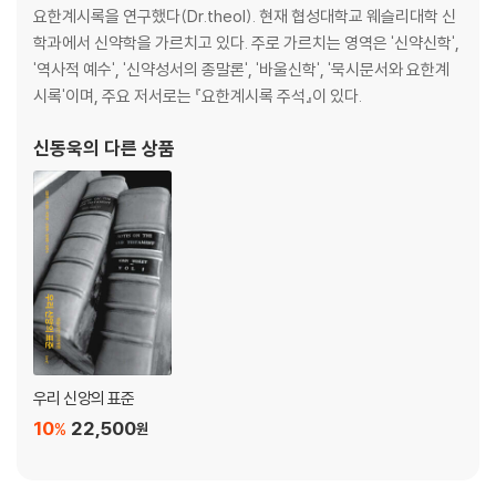
제6장 요한계시록의 해석 60
요한계시록을 연구했다(Dr.theol). 현재 협성대학교 웨슬리대학 신
1. 영적 해석 방법(spiritualisierende Interpretation): 비역사적 해석
학과에서 신약학을 가르치고 있다. 주로 가르치는 영역은 '신약신학',
62
'역사적 예수', '신약성서의 종말론', '바울신학', '묵시문서와 요한계
2. 교회사적 해석(kirchengeschichtliche Interpretation) 63
시록'이며, 주요 저서로는 『요한계시록 주석』이 있다.
3. 종말론적 해석(endzeitliche Interpretation): 세대주의적 해석 64
4. 시대사적 해석(zeitgeschichtliche Interpretation): 역사적 해석 6
신동욱
의 다른 상품
7
5. 신-시학적 해석(rezeptionsasthetische Interpretation: theop
oetic Interpretaion) 68
6. 환상 해석 모델에 대한 평가 69
제7장 요한계시록의 올바른 해석을 위한 전제적 질문 73
1. 1:19은 요한계시록 단락 구분의 기준인가? 74
2. 요한계시록의 환상들은 시간적 배열인가 아니면 서술적 배열인가? 76
3. 천년왕국(20:1-10)은 언제 시작하며, 문자적-미래적 실재인가 아니면
우리 신앙의 표준
상징적-현재적 실재인가? 79
10
22,500
%
원
제8장 요한계시록과 구약성서의 관계 82