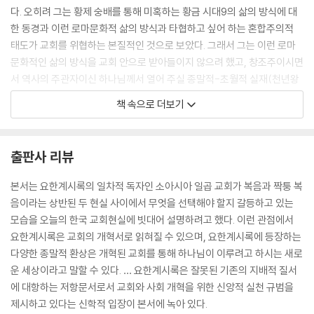
3
다. 오히려 그는 황제 숭배를 통해 미혹하는 황금 시대9의 삶의 방식에 대
5. [2:18-29] 두아디라 교회에 보내는 편지: 회개할 기회를 잃어버린 자
한 동경과 이런 로마문화적 삶의 방식과 타협하고 싶어 하는 혼합주의적
들이 있는 교회 275
태도가 교회를 위협하는 본질적인 것으로 보았다. 그래서 그는 이런 로마
6. [3:1-6] 사데 교회에 보내는 편지: 어떻게 들었는지 생각해야 하는 교
문화적인 삶의 방식을 교회 안으로 받아들이지 않으려 했고, 창조주이시면
회 291
서 역사의 주관자이신 하나님께서 열어 주실 종말적-초월적 실재(천년왕
7. [3:7-13] 빌라델비아 교회에 보내는 편지: 열린 문이 있는 교회 302
국, 새 예루살렘성, 새 하늘과 새 땅), 즉 대항현실(Gegenwirklichkeit)
8. [3:14-22] 라오디게아 교회에 보내는 편지: 구역질나는 교회 320
책 속으로 더보기
혹은 대안적 현실(Counter-Reality)을 제시함으로써 그 당시 소아시아
일곱 교회가 인지하지 못했던 교회의 위기 상황을 설명하고 있다.
제3장 4-18장 큰 성 바벨론에 대한 심판: 교회를 기만하는 세력에 대한 심
--- pp.48-9
판 339
출판사 리뷰
1. [4-5장] 하나님 보좌: 교회를 기만하는 큰 성 바벨론에 대한 심판이 준
소아시아 일곱 교회가 큰 성 바벨론이 제공하는 호화스런 삶을 향유할 수
본서는 요한계시록의 일차적 독자인 소아시아 일곱 교회가 복음과 짝퉁 복
비됨 341
있는 방법은 1세기 말 소아시아 지역에서 성행했던 황제 숭배에 동참하는
음이라는 상반된 두 현실 사이에서 무엇을 선택해야 할지 갈등하고 있는
2. [6:1-8:1] 일곱 인의 개봉과 교회 397
것이었다. 황제를 숭배하고 우상의 제물을 먹는다는 것은 단순히 종교적
모습을 오늘의 한국 교회현실에 빗대어 설명하려고 했다. 이런 관점에서
3. [8:2-14:20] 일곱 나팔 연주와 교회 470
차원의 문제가 아니라 1세기말 시민종교인 반신적(反神的)이고 사치스
요한계시록은 교회의 개혁서로 읽혀질 수 있으며, 요한계시록에 등장하는
런 삶을 보장해 주는 바벨론적 사회규범을 인정하고 받아들여야 하는 사회
다양한 종말적 환상은 개혁된 교회를 통해 하나님이 이루려고 하시는 새로
참고 도서 571
통합적 차원의 문제였다.
운 세상이라고 말할 수 있다. … 요한계시록은 잘못된 기존의 지배적 질서
--- p.88
에 대항하는 저항문서로서 교회와 사회 개혁을 위한 신앙적 실천 규범을
지도·표 목록
제시하고 있다는 신학적 입장이 본서에 녹아 있다.