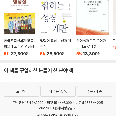
하나님 나라의 비밀을 올바로 깨닫기 위해서 관심을 집중하도록 요한계시
록도“ 귀 있는 자들은 성령이 교회들에게 하시는 말씀을 들으라”라며 깨어
있을 것을 명령한다(마 11:15; 13:9, 43; 막 4:9, 23; 눅 8:8; 14:35). 초
병처럼 깨어 있는 교회만이 위험이 감지될 때 세상을 향해 경고 나팔을 불
수 있고, 또한 새로운 날이 동터오르길 기다릴 수 있다.
한국조직신학자 향목
맥락이 잡히는 성경 개
원어성경으로 풀어가
도
--- p.246
최윤배 교수의 영성집
관 1
는 베드로서 2
1
5
22,800
5
28,500
5
13,300
%
%
%
원
원
원
이 책을 구입하신 분들이 산 분야 책
로그인
최근 본 상품
주문/배송
고객센터 1544-3800
티켓 1544-6399
중고샵 1566-4295
eBook 1:1문의/채팅상담
예스이십사(주) 사업자 정보