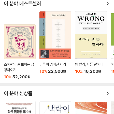
예수님의 부활을 통해 분명하게 보여 주신 하나님의 새로운 창조 행위가
이 분야 베스트셀러
거짓과 기만으로 가득 찬 삐뚤어진 세상을 새롭게 만들 수 있다. 종교와 율
법의 힘과 정치-사회적 이념의 가능성은 죄악이 지배하는 현실에서 ‘변화
의 불가능성’으로 전락하게 되지만, 예수님의 부활을 통해 보여 주신 하나
님의 창조 행위는 ‘불가능의 가능성’으로 우리의 비참한 현실을 새롭게 창
조해 나갈 것이며, 이것이 바로 두 개의 역사 경계선에서 우리가 가져야 할
희망이며, 창조주에 의해 시작될 때에만 시작할 수 있는 새로운 세상의 시
작이다.
--- p.168
여기에 열거된 일곱 교회는 1세기 말경 소아시아 지역에 실제로 존재했던
조혜련의 잘 보이는 성
믿음이 넘어진 자리
팀 켈러, 죄를 말하다
하
교회들이다. 이것이 의미하는 것은 요한계시록이 수백 년 혹은 수천 년 후
경이야기
10
22,500
10
16,200
1
%
%
원
원
에 발생할 사건을 다루고 있는 것이 아니라, 1세기 소아시아 지역에 있었던
10
52,200
%
원
일곱 교회의 영적-사회적 상황에 관심을 집중하고 있다는 사실을 말하는
것이다. 따라서 요한계시록이 종말론적 교훈을 다루고 있다는 사실을 부정
이 분야 신상품
하지는 않지만, 요한계시록의 일차적 관심은“ 1세기 말의 소아시아 지역의
상황에서 어떻게 건강한 교회를 만들 수 있을까”라는 목회적 관심을 다루
고 있다고 말할 수 있다.
--- p.205