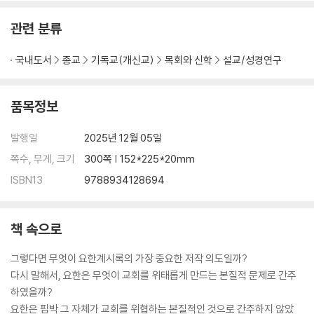
제9장 요한계시록의 내용과 구성 86
관련 분류
1. 요한계시록의 주요 내용: 죽임당하신 어린양의 승리에 대한 묵시적 설명
86
국내도서
종교
기독교(개신교)
목회와 신학
설교/성경연구
2. 요한계시록의 구성 94
제2부 요한계시록 본문 주석 98
품목정보
제1장 1:1-20 서론 99
발행일
2025년 12월 05일
1. [1:1-3] 요한계시록 전체 내용의 요약: 예수 그리스도의 계시 99
쪽수, 무게, 크기
300쪽 | 152*225*20mm
2. [1:4-8] 편지의 도입 150
ISBN13
9788934128694
3. [1:9-20] 예언자들처럼 사명을 받는 요한 196
제2장 2-3장 소아시아 일곱 교회의 현실: 진리와 기만 사이에서 갈등하는
책 속으로
교회 223
1. 소아시아 일곱 교회의 상황에 대한 개관 223
그렇다면 무엇이 요한계시록의 가장 중요한 저작 의도일까?
2. [2:1-7] 에베소 교회에 보내는 편지: 첫 사랑을 잃어버린 교회 233
다시 말해서, 요한은 무엇이 교회를 위태롭게 만드는 본질적 문제로 간주
3. [2:8-11] 서머나 교회에 보내는 편지: 십 일 동안 환난을 받는 교회 250
하였을까?
4. [2:12-17] 버가모 교회에 보내는 편지: 충성된 증인 안디바의 교회 26
요한은 핍박 그 자체가 교회를 위협하는 본질적인 것으로 간주하지 않았