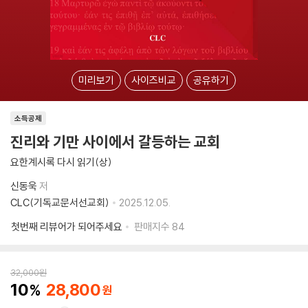
미리보기
사이즈비교
공유하기
소득공제
진리와 기만 사이에서 갈등하는 교회
요한계시록 다시 읽기(상)
신동욱
저
CLC(기독교문서선교회)
2025.12.05.
첫번째 리뷰어가 되어주세요
판매지수
84
32,000
원
10
28,800