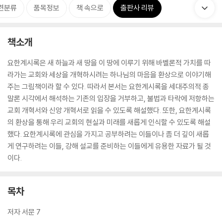
련분류
품목정보
책 속으로
출판사 리뷰
책소개
요한계시록은 새 하늘과 새 땅을 이 땅에 이루기 위해 바벨론적 가치를 따
라가는 교회와 세상을 개혁하시려는 하나님의 마음을 환상으로 이야기해
주는 그림책이라 할 수 있다. 따라서 본서는 요한계시록을 세대주의적 종
말론 시각에서 해석하는 기존의 입장을 거부하고, 불법과 타락에 저항하는
교회 개혁서와 신앙 개혁서로 읽을 수 있도록 해설했다. 또한, 요한계시록
의 환상을 통해 우리 교회의 현실과 미래를 새롭게 인식할 수 있도록 해설
했다. 요한계시록에 관심을 가지고 공부하려는 이들이나 좀 더 깊이 새롭
게 연구하려는 이들, 강해 설교를 준비하는 이들에게 유용한 자료가 될 것
이다.
목차
저자 서문 7