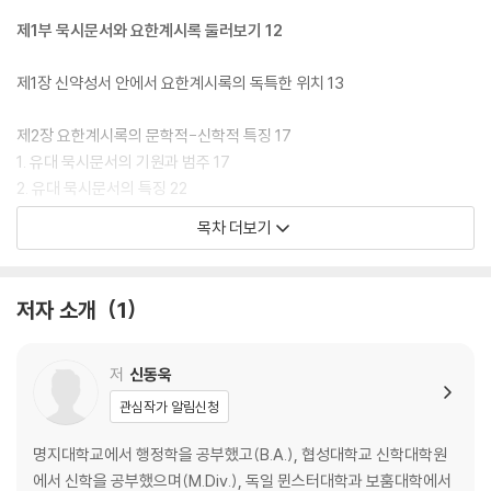
제1부 묵시문서와 요한계시록 둘러보기 12
제1장 신약성서 안에서 요한계시록의 독특한 위치 13
제2장 요한계시록의 문학적-신학적 특징 17
1. 유대 묵시문서의 기원과 범주 17
2. 유대 묵시문서의 특징 22
3. 유대 묵시문서와 요한계시록의 차이 25
목차 더보기
제3장 요한계시록의 저작 시기와 저작 목적 41
1. 저작 시기와 상황 41
저자 소개
1
2. 요한계시록의 사회-종교적 배경 44
3. 저작 목적 48
저
신동욱
제4장 요한계시록 수신 교회: 소아시아 일곱 교회 51
관심작가 알림신청
제5장 요한계시록과 요한복음과의 관계 55
명지대학교에서 행정학을 공부했고(B.A.), 협성대학교 신학대학원
에서 신학을 공부했으며(M.Div.), 독일 뮌스터대학과 보훔대학에서