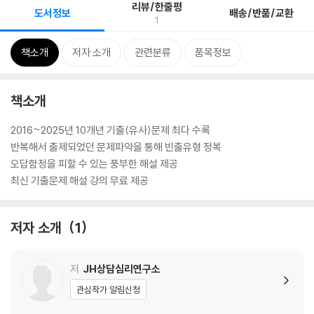
리뷰/한줄평
도서정보
배송/반품/교환
1
책소개
저자 소개
관련분류
품목정보
책소개
2016~2025년 10개년 기출(유사)문제 최다 수록
반복해서 출제되었던 문제파악을 통해 빈출유형 정복
오답함정을 피할 수 있는 풍부한 해설 제공
최신 기출문제 해설 강의 무료 제공
저자 소개
1
저
JH상담심리연구소
관심작가 알림신청