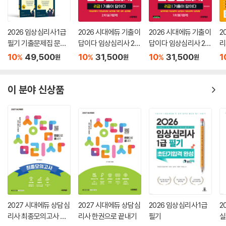
2026 임상심리사 1급
2026 시대에듀 기출이
2026 시대에듀 기출이
2
필기 기출문제집 문제
답이다 임상심리사 2급
답이다 임상심리사 2급
리
&해설편
2차 실기합격 한권으로
1차 필기합격 한권으로
10
49,500
10
31,500
10
31,500
1
%
%
%
원
원
원
끝내기
끝내기
이 분야 신상품
2027 시대에듀 상담심
2027 시대에듀 상담심
2026 임상심리사 1급
2
리사 최종모의고사 한
리사 한권으로 끝내기
필기
실