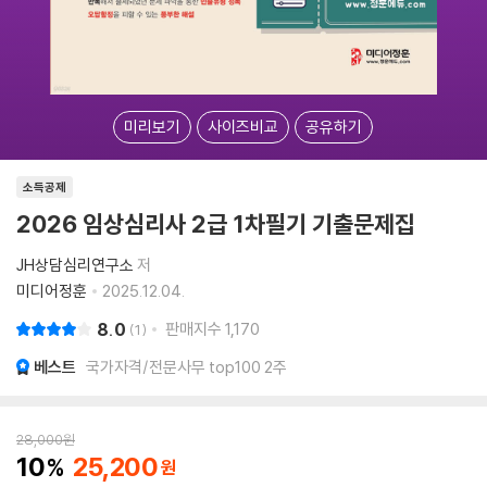
미리보기
사이즈비교
공유하기
소득공제
2026 임상심리사 2급 1차필기 기출문제집
JH상담심리연구소
저
미디어정훈
2025.12.04.
8.0
판매지수
1,170
1
베스트
국가자격/전문사무 top100 2주
28,000
원
10
25,200