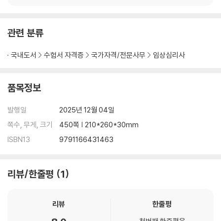
관련 분류
국내도서
수험서 자격증
국가자격/전문사무
임상심리사
품목정보
발행일
2025년 12월 04일
쪽수, 무게, 크기
450쪽 | 210*260*30mm
ISBN13
9791166431463
리뷰/한줄평
1
리뷰
한줄평