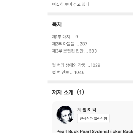
여실히 보여 주고 있다.
목차
제1부 대지 … 9
제2부 아들들 … 287
제3부 분열된 집안 … 683
펄 벅의 생애와 작품 … 1029
펄 벅 연보 … 1046
저자 소개
1
저
펄 S. 벅
관심작가 알림신청
Pearl Buck,Pearl Sydenstricker Bu