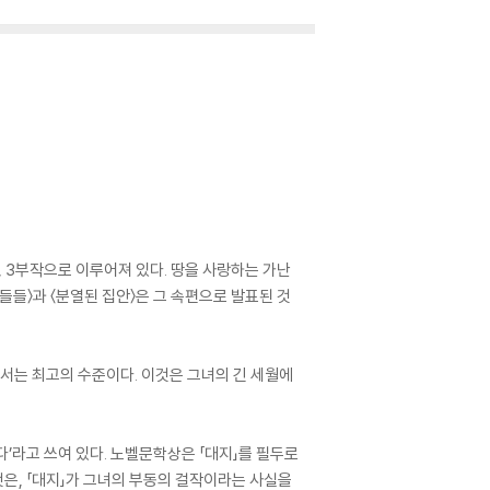
1935)〉, 3부작으로 이루어져 있다. 땅을 사랑하는 가난
들들〉과 〈분열된 집안〉은 그 속편으로 발표된 것
로서는 최고의 수준이다. 이것은 그녀의 긴 세월에
’라고 쓰여 있다. 노벨문학상은 「대지」를 필두로
은, 「대지」가 그녀의 부동의 걸작이라는 사실을