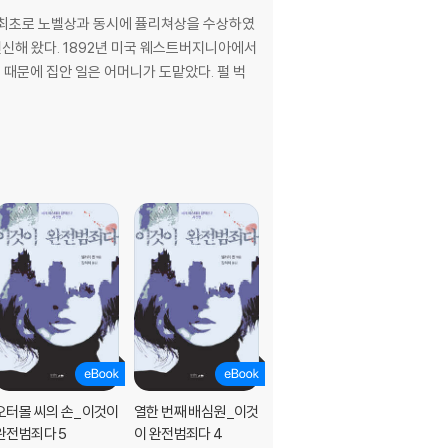
 최초로 노벨상과 동시에 퓰리쳐상을 수상하였
스트버지니아에서
때문에 집안 일은 어머니가 도맡았다. 펄 벅
오터몰 씨의 손_이것이
열한 번째 배심원_이것
몸값_이것이 완전범죄
완전범죄다 5
이 완전범죄다 4
다 10