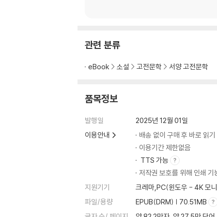
관련 분류
eBook
소설
고전문학
서양 고전문학
품목정보
발행일
2025년 12월 01일
이용안내
배송 없이 구매 후 바로 읽기
이용기간 제한없음
TTS 가능
저작권 보호를 위해 인쇄 기
지원기기
크레마,PC(윈도우 - 4K 
파일/용량
EPUB(DRM) | 70.51MB
글자 수/ 페이지
약 82.2만자, 약 27.5만 단어