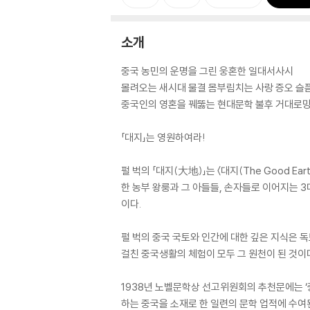
소개
중국 농민의 운명을 그린 웅혼한 일대서사시
몰려오는 새시대 물결 몸부림치는 사랑 증오 슬
중국인의 영혼을 꿰뚫는 현대문학 불후 거대로망
「대지」는 영원하여라!
펄 벅의 「대지(大地)」는 〈대지(The Good Earth
한 농부 왕룽과 그 아들들, 손자들로 이어지는 3
이다.
펄 벅의 중국 국토와 인간에 대한 깊은 지식은 독
걸친 중국생활의 체험이 모두 그 원천이 된 것이
1938년 노벨문학상 선고위원회의 추천문에는 ‘
하는 중국을 소재로 한 일련의 문학 업적에 수여