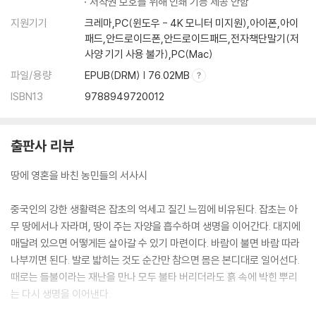
저작권 보호를 위해 인쇄 기능 제공 안함
지원기기
크레마,PC(윈도우 - 4K 모니터 미지원),아이폰,아이
패드,안드로이드폰,안드로이드패드,전자책단말기(저
사양 기기 사용 불가),PC(Mac)
파일/용량
EPUB(DRM) | 76.02MB
ISBN13
9788949720012
출판사 리뷰
땅에 영혼을 바친 농민들의 서사시
중국인의 강한 생활력은 잡초의 억세고 질긴 느낌에 비유된다. 잡초는 아
무 땅에서나 자라며, 땅이 주는 자양을 흡수하며 생명을 이어간다. 대지에
매달려 있으면 어떻게든 살아갈 수 있기 마련이다. 바람이 불면 바람 따라
나부끼면 된다. 발로 밟히는 것도 순간만 참으면 몸은 본디대로 일어선다.
때로는 들불이라는 재난을 만나 모두 불타 버리더라도 흙 속에 박힌 뿌리
는 다시 생명을 이어낸다.