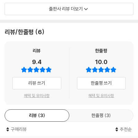
〈대지〉의 주인공 왕룽은 부지런하고 땅을 사랑하는 가난한 농군이다. 왕룽
출판사 리뷰 더보기
에게 땅은 단지 재산이 아니다. 그를 낳아주고 길러주고 고통을 부드럽게
감싸주는 어머니이며, 자신은 물론 자손들의 생명을 이어가게 도와주는 신
의 선물이다.
리뷰/한줄평
6
순종의 여인 오란을 아내로 맞이하고, 몰락한 지주 황부자집 토지를 사들
이며 풍족한 삶을 살게 되지만, 하늘이 내려준 토지의 풍요로움도 잠시뿐,
리뷰
한줄평
곧 엄청난 메뚜기 떼가 대지를 휩쓰는 가뭄으로 일가족은 생사의 고비에
9.4
10.0
놓인다. 왕룽은 가족을 데리고 남쪽 도시로 몸을 피한다. 그곳에서 구걸과
막노동의 고된 세월을 보내지만, 고향에 두고 온 자신의 논밭을 떠올리며
언젠가 돌아갈 희망의 끈을 놓지 않는다.
리뷰 쓰기
한줄평 쓰기
‘대지는 남쪽 도시에서 돌아왔을 때 그의 마음의 병을 고쳐 주었다. 태양은
혜택 및 유의사항
혜택 및 유의사항
머리 위에 빛나며 그의 괴로움을 잊게 했고, 여름의 더운 바람은 부드럽게
그를 감싸 주었다.’
리뷰
3
한줄평
3
토지는 왕룽에게 행운을 가져다주어, 그는 많은 땅을 가진 대지주가 된다.
구매리뷰
추천순
세월이 흐른 뒤 늙고 병든 왕룽은 자리에 누워, 자식들이 땅을 팔기 위해 의