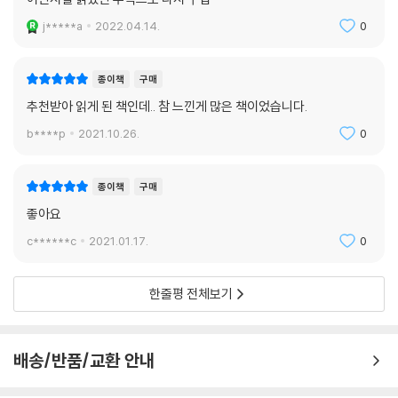
작품에 등장하는 숙부 일가가 그 예이다. 이런 인간들은 땅을 멀리하고 무
j*****a
2022.04.14.
0
언가 다른 삶의 방식에 의지해서 자기를 엉망으로 만드는 인간들로 참된
농민이 아니다. 착한 농민은 이런 악인들의 행위에는 될 수 있는 한 참고,
최후에 악인들은 자멸의 길을 걸어간다. 이런 여러 농민들의 생활과 농민
종이책
구매
들의 인간애를 펄 벅은 오랜 중국생활로 잘 알고 있었다. 펄 벅의 머릿속에
추천받아 읽게 된 책인데.. 참 느낀게 많은 책이었습니다.
서 떠오른 온갖 농민들의 다채로운 환영(幻影)은 그녀의 붓끝에서 왕룽
b****p
2021.10.26.
0
일가의 이야기로 태어났으며, 마침내 중국농민의 운명을 그리는 웅혼한 불
후의 서사시가 되었다.
종이책
구매
혁명 격동기, 인간의 고뇌〈아들들〉
좋아요
c******c
2021.01.17.
0
‘대지’에서 태어나, ‘대지’와 함께 죽은 아버지 왕룽의 농민혼은 대지에서
끝난다. 대지로부터 태어난 농민혼은 자란 환경의 변화와 저마다의 인생관
의 차이 때문에 아들들에게 그대로 계승되지는 않았다.
한줄평 전체보기
〈아들들〉은 셋째아들 왕후의 파란만장한 분투전이다. 그는 군벌의 수령이
되어 중국제패의 야망을 꿈꾼다. 〈아들들〉의 배경은 낡은 중국 하늘의 한
배송/반품/교환 안내
귀퉁이에서 이미 어렴풋하게 새벽을 알리는 아시아 근대 문명 빛이 비치기