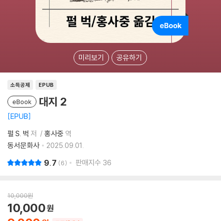
미리보기
공유하기
소득공제
EPUB
대지 2
eBook
EPUB
펄 S. 벅
저
홍사중
역
동서문화사
2025.09.01.
9.7
판매지수
36
6
10,000
원
10,000