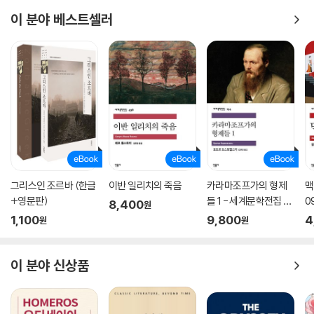
시작할 때이다. 군웅할거 군벌시대, 그러나 왕후는 정의를 무시하는 극악
무도한 군벌의 수령은 아니다. 무용(武勇)에서는 견줄 이가 없는 뛰어난
이 분야 베스트셀러
검객이었고, 약자를 아군으로 삼는 정의의 무인이다.
왕후는 용맹무쌍하면서도 모든 부하를 부들부들 떨게 할 정도로 엄격하다.
그러면서도 한편으로는 사랑하는 여자가 자신을 배신하자 망설임 없이 한
칼에 베어죽이고, 추모날 밤에 슬픔과 고뇌로 신음하는 로맨티스트의 모습
을 보이기도 한다. 그를 이런 극단적 행동으로 몰고 간 이유는 〈대지〉의 끝
부분과 〈아들들〉의 시작부분에 나온, 죽은 왕룽의 세 번째 부인인 가련한
소녀 리화를 향한 끊기 힘든 사랑이라고 말할 수 있다.
그는 형들의 도움으로 두 부인을 얻어, 첫 부인은 딸을 낳고 둘째 부인은 아
그리스인 조르바 (한글
이반 일리치의 죽음
카라마조프가의 형제
맥
+영문판)
들 1 - 세계문학전집 15
0
들을 낳는다.〈아들들〉 뒷부분은 아들을 향한 맹목적인 사랑으로 이루어져
8,400
원
4
있다. 그것이 군벌로서 영원한 영광을 추구하려는 꿈이기도 했다.
1,100
9,800
4
원
원
군벌 수령 왕후는 아들 왕옌을 서양출신 젊은 교관의 조언에 따라 남부 군
이 분야 신상품
사학교에 입학시킨다. 그곳의 교육은 신식 전투와 무기를 다룰 뿐 아니라,
그곳에 모인 청년들의 시각도 넓었다. 그들은 세상을 향해 사상적으로 새
롭게 계발되어, 위대한 조국의 재건에는 혁명이 필요하다는 것을 자각하게