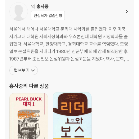
역
홍사중
관심작가 알림신청
서울에서 태어나 서울대학교 문리대 사학과를 졸업했다. 이후 미국
시카고대 대학원 사회사상학과와 위스콘신대 대학원 서양학과를 졸
업했다. 서울대학교, 한양대학교, 경희대학교 교수를 역임했다. 중앙
일보 논설위원을 지내다가 1980년 신군부에 의해 강제 퇴직당한 후
1987년부터 조선일보 논설위원과 논설고문을 지냈다. 역사, 문학,
예술 분야에서 활발한 저술 활동을 해왔으며 대표작으로는 근대 시민
펼쳐보기
사회 사상사』, 『한국인의 미의식』, 『한국인, 가치관은 있는가』, 『한국
인에게 미래가 있는가』, 『비를 격한다』, 『내가 사랑한 클래식』, 『나의
홍사중
의 다른 상품
논어』, 『나의 장자』, 『나의 반야심