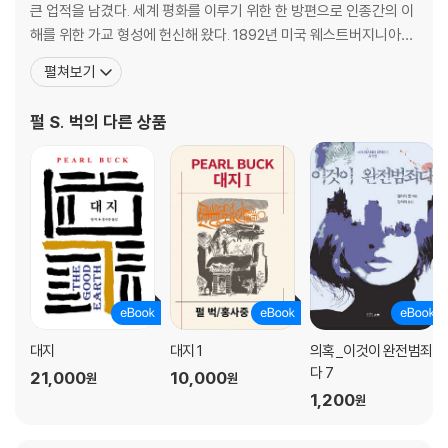
큰 업적을 남겼다. 세계 평화를 이루기 위한 한 방편으로 인종간의 이
해를 위한 가교 형성에 헌신해 왔다. 1892년 미국 웨스트버지니아에
서 태어나 생후 3개월 만에 장로회 선교사인 부모를 따라 중국으로
펼쳐보기
건너가 어린 시절을 보냈다. 아버지는 전도사업에만 열중했기 때문에
집안 일은 어머니가 도맡았다. 펄 벅은 1910년 대학을 다니기 위해 미
펄 S. 벅
의 다른 상품
국으로 갔다가, 1914년 랜돌프 매콘 여자대학을
대지
대지 1
의혹_이것이 완전범죄
다 7
21,000
10,000
원
원
1,200
원