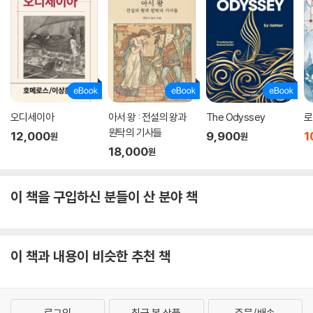
된다. 아들 왕옌도 그 영향을 받는다. 오랜만에 돌아온 아들 왕옌은 혁명군
의 옷을 입고 아버지 앞에 나타난다. 이것은 군벌수령 왕후에게는 하늘이
무너지는 듯한 충격이었다. 왕후는 군도를 뽑아 들었으나 이윽고 맥이 빠
져, 충직한 늙은 하인이 들고 있던 따뜻한 술잔을 겹쳐 가슴속 눈물을 억누
른다. 여기서 작가는 인간으로서의 고뇌와 함께, 이제 막 눈뜨기 시작한 청
년의 고뇌를 그렸다.
오디세이아
아서 왕 : 전설의 왕과
The Odyssey
로
새 시대를 밝히는 희망의 빛〈분열된 집안〉
원탁의 기사들
12,000
9,900
1
원
원
18,000
원
〈분열된 집안〉은 왕후의 외아들 왕옌이 주인공이다. 장래의 대장군으로 기
대를 한 몸에 받았던 옌은 아버지 왕후로부터 엄격한 교육을 받지만, 본인
은 군인생활을 싫어한다. 그의 마음의 고향은 드넓은 하늘 아래 상쾌한 대
이 책을 구입하신 분들이 산 분야 책
지에서의 생활이며, 시인 기질의 그는 평화로운 땅에서 영원한 행복의 경
지를 추구한다.
이 책과 내용이 비슷한 추천 책
아버지의 압력에 견디지 못한 옌은 말다툼 끝에 아버지의 관저를 뛰쳐나와
남쪽 해안의 대도시로 간다. 그곳에는 의붓어머니인 아버지의 본처가 아름
답게 성장한 이복여동생 아이란과 함께 살고 있다. 친아들처럼 맞아준 의
붓어머니는 응석받이로 자라 진중하지 못하고 경솔한 딸에 대한 기대를 포
로그인
최근 본 상품
주문/배송