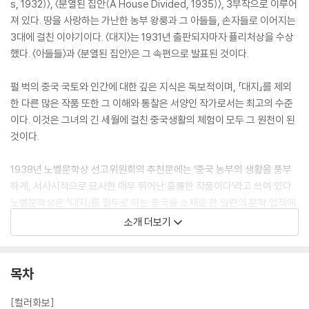
s, 1932)〉, 〈분열된 집안(A House Divided, 1935)〉, 3부작으로 이루어
져 있다. 땅을 사랑하는 가난한 농부 왕룽과 그 아들들, 손자들로 이어지는
3대에 걸친 이야기이다. 〈대지〉는 1931년 출판되자마자 퓰리처상을 수상
했다. 〈아들들〉과 〈분열된 집안〉은 그 속편으로 발표된 것이다.
펄 벅의 중국 국토와 인간에 대한 깊은 지식은 독보적이며, 「대지」를 제외
한 다른 많은 작품 또한 그 이해와 통찰은 서양인 작가로서는 최고의 수준
이다. 이것은 그녀의 긴 세월에 걸친 중국생활의 체험이 모두 그 원천이 된
것이다.
1938년 노벨문학상 선고위원회의 추천문에는 ‘중국 농부의 생활을 풍부
하게, 서사시적으로 묘사한 매우 뛰어난 훌륭한 작품이다’라고 쓰여 있다.
노벨문학상은 「대지」를 필두로 하는 중국을 소재로 한 일련의 문학 업적에
수여된 것이지만, 「대지」 하나만으로도 노벨문학상을 수상할 만하다는 느
소개 더보기
낌을 주는 것은, 「대지」가 그녀의 부동의 걸작이라는 사실을 여실히 보여
주고 있다.
목차
[컬러화보]