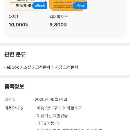
대지 1
리더와 보스
10,000
9,800
원
원
관련 분류
eBook
소설
고전문학
서양 고전문학
품목정보
발행일
2025년 09월 01일
이용안내
배송 없이 구매 후 바로 읽기
이용기간 제한없음
TTS 가능