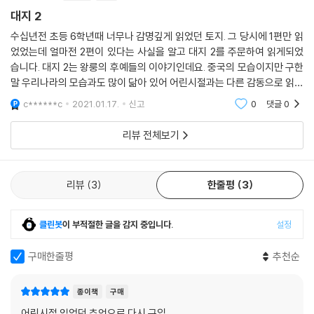
손자를 끝까지 잘 보살핀다.
대지 2
수십년전 초등 6학년때 너무나 감명깊게 읽었던 토지. 그 당시에 1편만 읽
〈대지〉의 시대적 배경은 신해혁명에서 국민당이 정권을 잡기까지의 시기
었었는데 얼마전 2편이 있다는 사실을 알고 대지 2를 주문하여 읽게되었
이다. 작가는 시대적 배경은 거의 언급하지 않고 주인공 왕룽을 중심으로
습니다. 대지 2는 왕룽의 후예들의 이야기인데요. 중국의 모습이지만 구한
이야기를 진행시켜 간다. 왕룽의 고향도 그저 중국 북쪽 어느 시골이라고
말 우리나라의 모습과도 많이 닮아 있어 어린시절과는 다른 감동으로 읽게
만 밝히고 있다. 그러나 우리는 이 이야기를 읽어 나가는 동안 중국의 ‘대
되었어요. 내용이 많은 편이지만 책을 좋아하는 중학생 이상 아이도 읽기
c******c
2021.01.17.
신고
0
댓글
0
지’ 그 자체가 주인공이라는 확신을 갖게 된다. 때와 장소를 초월하여 중국
좋습니다.
이라는 드넓은 대지의 이미지가 선명하게 부각되어 있다. 이것은 펄 벅이
리뷰 전체보기
아니고는 쓸 수 없는 이야기이다. 서양인으로서 그녀만큼 중국의 내면과
중국인의 영혼 그 자체를 깊이 아는 이는 드물 것이다
리뷰
3
한줄평
3
농민들은 밭을 일구고 심고, 땅에 물을 대어 기름지게 만드는 일을 하늘이
주신 평생 업으로 삼아 순응하며 살아간다. 언제라도 배가 고프면 일손을
멈추고 먹고 마시고 잠들기도 하며, 때로는 아름다운 일출이나 석양을 바
클린봇
이 부적절한 글을 감지 중입니다.
설정
라보거나 달이 뜨는 것을 본다. 농민의 마음은 평화로 가득 차 있다. 농민이
구매한줄평
추천순
야말로 땅의 완전한 주인이다. 이것이야말로 지상에서의 기쁨이고, 이 땅
에 사는 남녀는 착한 인간들이다.
종이책
구매
물론 마음씨 나쁜 이들도 존재한다. 그러나 이들은 참된 농민이 아니다. 이
어린시절 읽었던 추억으로 다시 구입