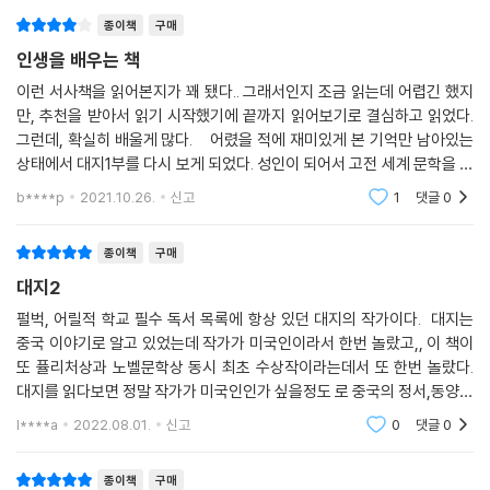
논하는 소리를 듣고 이렇게 띄엄띄엄 말한다. “땅을 팔기 시작하면, 집안은
끝장이야.” “우리는 땅에서 태어났어. 그리고 다시 땅으로 돌아가야만 한
종이책
구매
다. 땅을 갖고 있으면 살아갈 수 있다. 땅은 누구에게도 뺏겨서는 안된
인생을 배우는 책
다…….” “만일 땅을 파는 날, 그것은 세상의 마지막이다.”
이런 서사책을 읽어본지가 꽤 됐다.. 그래서인지 조금 읽는데 어렵긴 했지
만, 추천을 받아서 읽기 시작했기에 끝까지 읽어보기로 결심하고 읽었다.
〈대지〉에는 여러 유형의 여성이 등장한다. 오란은 대지주인 황부자집 계집
그런데, 확실히 배울게 많다. 어렸을 적에 재미있게 본 기억만 남아있는
종이었으나 팔려서 왕룽의 아내가 된다. 말수는 적으나 지혜가 있다. 남편
상태에서 대지1부를 다시 보게 되었다. 성인이 되어서 고전 세계 문학을 다
을 만나 굶주림과 갖은 고생을 견뎌내고, 나이가 들어 외모가 볼품없다고
시 읽어보면 감상이 달라지는 경우가 많았는데, 대지는 이번에도 상당히
b****p
2021.10.26.
신고
1
댓글
0
남편에게 부당한 대접을 받는 수모를 겪으면서도, 불평 한 마디 하지 않고
재미있었
묵묵히 눈물을 삼키며 인종(忍從)의 세월을 보낸다. 오란은 착한 성품과
종이책
구매
인내를 미덕으로 아는 중국 여인의 모습을 여실히 보여준다.
대지2
렌화는 가진 거라곤 오직 자신의 아름다움뿐인 무능한 여자로, 성내 찻집
펄벅, 어릴적 학교 필수 독서 목록에 항상 있던 대지의 작가이다. 대지는
에 있던 그녀를 왕룽이 둘째부인으로 맞아들인다. 왕룽은 한때 렌화의 미
중국 이야기로 알고 있었는데 작가가 미국인이라서 한번 놀랐고,, 이 책이
또 퓰리처상과 노벨문학상 동시 최초 수상작이라는데서 또 한번 놀랐다.
모에 홀려 재산이고 가족이고 다 제쳐놓고 그녀에게 매달리지만, 곧 자신
대지를 읽다보면 정말 작가가 미국인인가 싶을정도 로 중국의 정서,동양의
의 어리석음을 깨닫고 본모습을 찾는다. 셋째 부인 리화는 작가 펄 벅이 가
정서와 생활을 너무나 잘 알고 있어서 펄벅의 생애를 따로 찾아 보지 않을
장 많은 애정을 기울이고 있는 인물이다. 그녀는 인정 많은 여자이다. 흉년
l****a
2022.08.01.
신고
0
댓글
0
수가 없었
이 들었을 때 왕룽이 불쌍히 여겨 사들인 아름다운 계집종으로 뒷날 왕룽
의 사랑을 받는다. 왕룽이 죽은 뒤엔 그가 남겨 놓은 백치 딸과 곱사등이인
종이책
구매