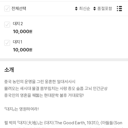
전체선택
최신순
품절포함
대지 2
10,000
원
대지 1
10,000
원
소개
중국 농민의 운명을 그린 웅혼한 일대서사시
몰려오는 새시대 물결 몸부림치는 사랑 증오 슬픔 고뇌 인간군상
중국인의 영혼을 꿰뚫는 현대문학 불후 거대로망!
「대지」는 영원하여라!
펄 벅의 「대지(大地)」는 〈대지(The Good Earth, 1931)〉, 〈아들들(Son