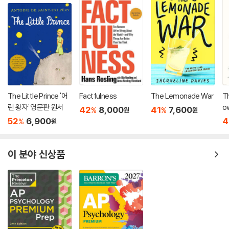
The Little Prince '어
Factfulness
The Lemonade War
Th
린 왕자' 영문판 원서
o
42
8,000
41
7,600
%
%
원
원
52
6,900
4
%
원
이 분야 신상품