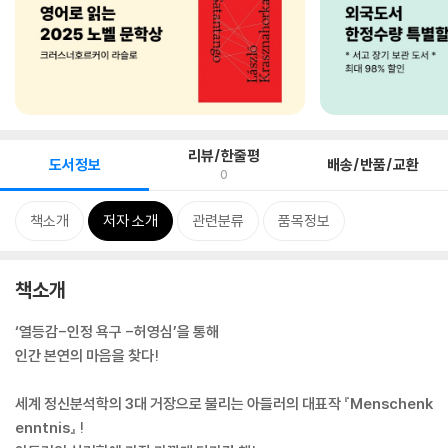
리뷰/한줄평
도서정보
배송/반품/교환
0
책소개
저자 소개
관련분류
품목정보
책소개
‘열등감-인정 욕구 -허영심’을 통해
인간 본연의 마음을 찾다!
세계 정신분석학의 3대 거장으로 불리는 아들러의 대표작 『Menschenk
enntnis』 !