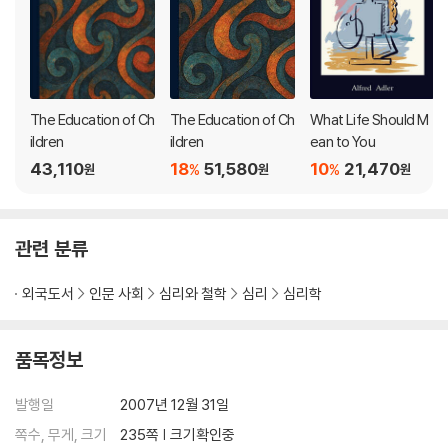
The Education of Ch
The Education of Ch
What Life Should M
ildren
ildren
ean to You
43,110
18
51,580
10
21,470
%
%
원
원
원
관련 분류
외국도서
인문 사회
심리와 철학
심리
심리학
품목정보
발행일
2007년 12월 31일
쪽수, 무게, 크기
235쪽 | 크기확인중