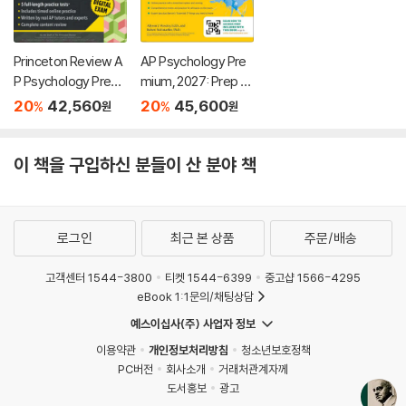
Princeton Review A
AP Psychology Pre
P Psychology Premi
mium, 2027: Prep B
um Prep, 24th Editio
ook with 4 Practice
20
42,560
20
45,600
%
%
원
원
n: 5 Practice Tests
Tests + Comprehe
+ Digital Practice On
nsive Review + Onli
line + Content Revie
ne Practice
이 책을 구입하신 분들이 산 분야 책
w
로그인
최근 본 상품
주문/배송
고객센터 1544-3800
티켓 1544-6399
중고샵 1566-4295
eBook 1:1문의/채팅상담
예스이십사(주) 사업자 정보
이용약관
개인정보처리방침
청소년보호정책
PC버전
회사소개
거래처관계자께
도서홍보
광고