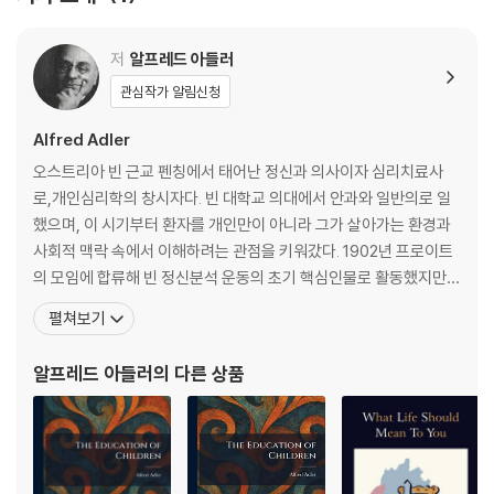
고, 마음을 어떻게 다스려야 하는지 스스로 터득할 수 있을 것이다.
저
알프레드 아들러
In Vienna during the mid-1920's, Adler and his team of individu
al psychologists devoted their intensive research to educatio
관심작가 알림신청
nal counseling. The result and foundation of this social engage
Alfred Adler
ment is the work Menschenkenntnis (Knowledge of Human N
ature). In it Adler shows what motivates human behavior in an
오스트리아 빈 근교 펜칭에서 태어난 정신과 의사이자 심리치료사
attempt to further understand it. With this intention the first p
로,개인심리학의 창시자다. 빈 대학교 의대에서 안과와 일반의로 일
art of the work addresses basic anthropological issues such a
했으며, 이 시기부터 환자를 개인만이 아니라 그가 살아가는 환경과
s the social nature of the soul, how a child is influence by his s
사회적 맥락 속에서 이해하려는 관점을 키워갔다. 1902년 프로이트
urroundings, and the relationship between the sexes. In the s
의 모임에 합류해 빈 정신분석 운동의 초기 핵심인물로 활동했지만,
econd part, Adler sets the essence and origin of the human ch
인간을 성적 충동보다 목적, 열등감, 보상, 사회적 관계 속에서 이해
펼쳐보기
aracter at the center and analyses various personality traits, a
해야 한다는 견해를 발전시키며 1911년 결별했다. 아들러는 1907년
s well as separating and connecting emotions. German text.
기관 열등성과 보상 문제를 다룬 저작을 발표했고, 1912년 『신경증
알프레드 아들러
의 다른 상품
기질』을 통해 자신의 이론을 본격화했다. 그는 인간