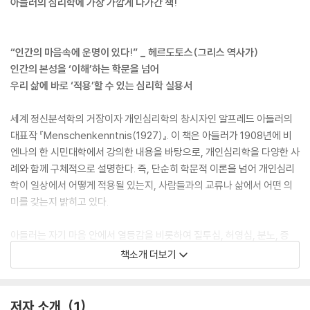
아들러의 심리학에 가장 가깝게 다가간 책!
“인간의 마음속에 운명이 있다!” _ 헤르도토스(그리스 역사가)
인간의 본성을 ‘이해’하는 학문을 넘어
우리 삶에 바로 ‘적용’할 수 있는 심리학 실용서
세계 정신분석학의 거장이자 개인심리학의 창시자인 알프레드 아들러의
대표작 『Menschenkenntnis(1927)』. 이 책은 아들러가 1908년에 비
엔나의 한 시민대학에서 강의한 내용을 바탕으로, 개인심리학을 다양한 사
례와 함께 구체적으로 설명한다. 즉, 단순히 학문적 이론을 넘어 개인심리
학이 일상에서 어떻게 적용될 있는지, 사람들과의 교류나 삶에서 어떤 의
미를 갖는지 밝히고 있다.
아들러는 자기 마음 안에서 열등감을 비롯하여 질투심, 허영심, 분노, 증
오, 무기력, 불안, 소심함 등 다양한 감정이 왜 일어나는지 몰라 당황하는
책소개 더보기
사람에게 어느 방향에서 오류에 빠지는지 정확히 알려 준다. 그리고 마음
속 오류를 바로 잡는 방법으로 공동체 의식과 교육을 강조한다. 우리는 이
책을 통해 인간을 이해함과 동시에 사회적 관계에서 삶을 어떻게 구성하
저자 소개
1