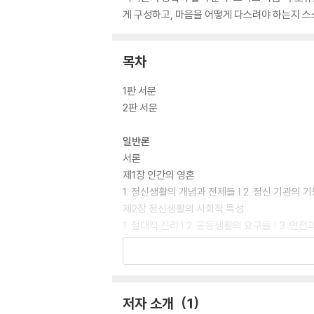
게 구성하고, 마음을 어떻게 다스려야 하는지 스
목차
1판 서문
2판 서문
일반론
서론
제1장 인간의 영혼
1. 정신생활의 개념과 전제들 | 2. 정신 기관의 기
제2장 정신생활의 사회적 특성
1. 절대적 진리 | 2. 공동생활의 요구들 | 3. 안전
제3장 아동과 사회
1. 유아의 상황 | 2. 어려움의 영향 | 3. 사회적
제4장 외부 세계의 인상들
1. 일반적인 세계상 | 2. 세계상의 발전 과정 요소들 
저자 소개
1
5. 감정이입 | 6. 최면과 암시