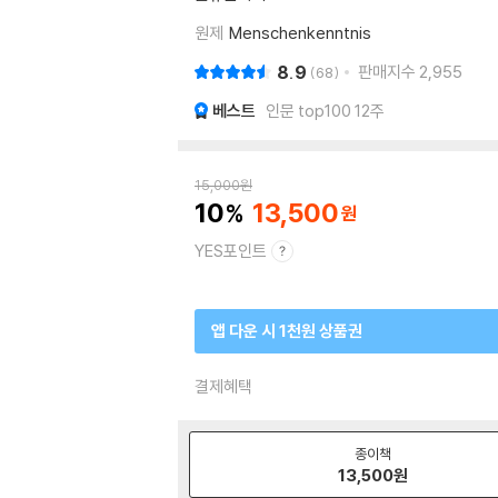
원제
Menschenkenntnis
8.9
판매지수
2,955
68
베스트
인문 top100 12주
15,000
원
10
13,500
YES포인트
앱 다운 시 1천원 상품권
결제혜택
종이책
13,500
원