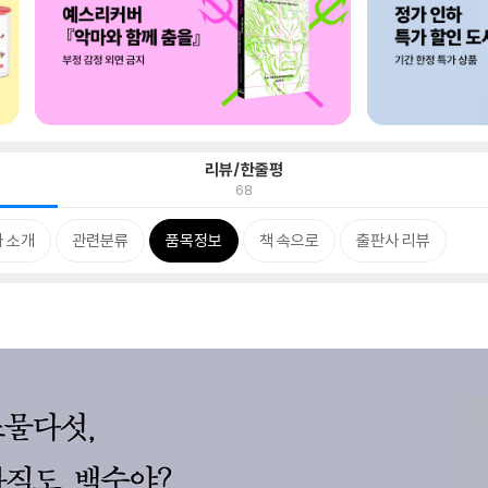
리뷰/한줄평
68
 소개
관련분류
품목정보
책 속으로
출판사 리뷰