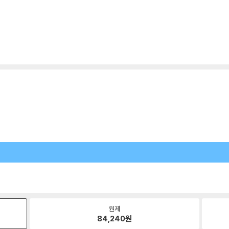
원제
84,240
원