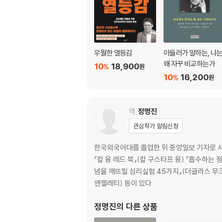
032 정신적인 문제는 유전과 아무런 관계가 없
033 현실 속의 사실에 대한 오해 때문에 엇길로
034 신경증적 성향을 가진 사람의 특징은 정신
035 사상은 픽션에서 시작해 가설로, 독단적 
우월한 열등감
아들러가 말하는, 나
036 프로이트의 리비도 이론에 반대한다
왜 자꾸 비교하는가
10
18,900
%
원
037 불쾌한 상황에서 내면의 악마가 겉으로 
10
16,200
%
원
038 퇴행은 지극히 정상적인 정신 작용이다
039 리비도 때문이 아니라 반항 때문이다
040 삶의 현상과 경험 뒤에서 작용하는 보편적
역
정명진
041 원리는 중요하지 않다
관심작가 알림신청
042 가공의 종국적 목표에 따라 움직인다
043 의식과 무의식은 반대가 아니다
한국외국어대를 졸업한 뒤 중앙일보 기자로 사회
044 감각 기능에서 생리적 과정만 관찰하는 것
『칼 융 레드 북』(칼 구스타프 융) 『흡수하는 
045 삶의 양식을 이해하는 데 가장 중요한 도
념을 깨뜨릴 심리실험 45가지』(더글라스 무크
앤젤레티) 등이 있다.
2장 삶의 의미에 대하여
정명진
의 다른 상품
046 삶의 의미에 대한 해석이 그 사람의 사고와