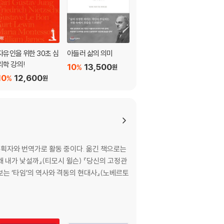
자유인을 위한 30초 심
아들러 삶의 의미
여자와 남자가 모두 행
리학 강의!
복한 세상에 대하여
10
13,500
%
원
10
12,600
10
12,420
%
%
원
원
기획자와 번역가로 활동 중이다. 옮긴 책으로는
 왜 내가 낯설까』(티모시 윌슨) 『당신의 고정관
보는 ‘타임’의 역사와 격동의 현대사』(노베르토