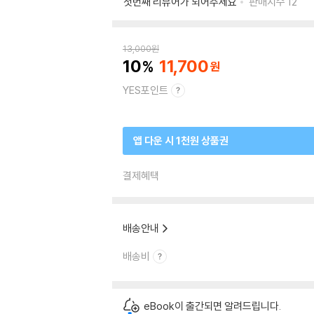
첫번째 리뷰어가 되어주세요
판매지수
12
13,000
원
10
11,700
YES포인트
앱 다운 시 1천원 상품권
결제혜택
배송안내
배송비
eBook이 출간되면 알려드립니다.