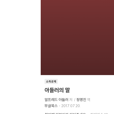
소득공제
아들러의 말
알프레드 아들러
저
정명진
역
부글북스
2017.07.20.