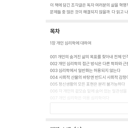
이 책에 담긴 조각글은 독자 여러분의 삶을 혁명
문제들 중 많은 것이 해결되지 않을까. 다 읽고 
목차
1장 개인 심리학에 대하여
001 개인의 숨겨진 삶의 목표를 찾아내 전체 
002 개인 심리학의 접근 방식은 다른 학파와 
003 심리학에서 일반화는 허용되지 않는다
004 사회적 산물의 바탕엔 반드시 사회적 감정
005 정신생활의 모든 표현은 분리 불가능하다
006 각 개인의 겉모습 밑에 숨어 있는 일관성을
007 개인 심리학은 이용 심리학이다
008 심리적 현상에 대한 이해는 목적론적 접
009 각 개인은 그림이자 그 그림을 그린 화가이
010 열등 콤플렉스와 우월 콤플렉스
011 모든 사람들 앞에 놓인 삶의 3가지 중대한 