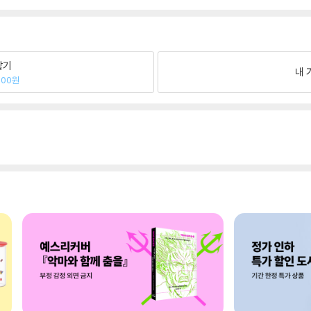
팔기
내 
000원