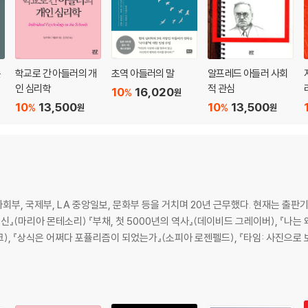
다
 나간다
에 유연성이 없다는 점이다
의견으로 바뀐다
는
학교로 간 아들러의 개
초역 아들러의 말
알프레드 아들러 사회
인 심리학
적 관심
10
16,020
%
원
드러난다
10
13,500
10
13,500
%
%
원
원
 힘보다 삶의 사실 자체가 중요하다
부, 국제부, LA 중앙일보, 문화부 등을 거치며 20년 근무했다. 현재는 출판
은 아니다
정신』(마리아 몬테소리) 『부채, 첫 5000년의 역사』(데이비드 그레이버), 『나는
구는 추측이다
), 『상식은 어쩌다 포퓰리즘이 되었는가』(소피아 로젠펠드), 『타임: 사진으로 
 감정, 행동을 결정한다