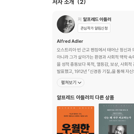
저자 소개
2
012 모든 것은 의견에 좌우된다
013 정신의 표현은 언제나 위쪽을 향한다
014 오이디푸스 콤플렉스는 응석받이 아이가 
저
알프레드 아들러
015 언어의 빈곤을 고려해야 한다
관심작가 알림신청
016 아들러는 프로이트의 사도가 아니다
017 개인 심리학은 절대로 개인을 탓하지 않는
Alfred Adler
018 어떤 상황에서도 개인과 환경을 분리시키면
오스트리아 빈 근교 펜칭에서 태어난 정신과 
019 어린 시절의 활동성에 따라 징후가 달라진
아니라 그가 살아가는 환경과 사회적 맥락 속
020 꿈에는 특별히 새로운 것은 전혀 없다
을 성적 충동보다 목적, 열등감, 보상, 사회적
021 가족 내의 서열보다 그 서열에서 비롯되는
발표했고, 1912년 『신경증 기질』을 통해 자
023 꿈을 이해하는 열쇠는 인격의 통일성이다
펼쳐보기
024 공상은 미래를 향한다
025 본능과 충동, 무의식은 비합리적인 요소가
알프레드 아들러
의 다른 상품
026 건강한 정신이나 병에 걸린 정신이나 정신
027 신경증의 씨앗은 어린 시절에 뿌려진다
028 어디서 왔는가 하는 질문보다 어디로 향하
029 맥락이 중요하다
030 자신의 중요성과 개성을 강박적으로 보호하
031 말이나 생각은 중요하지 않다