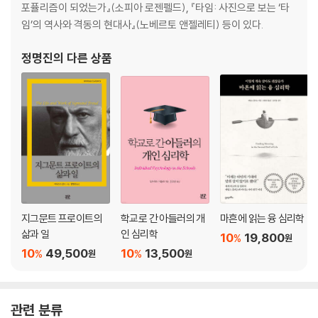
포퓰리즘이 되었는가』(소피아 로젠펠드), 『타임: 사진으로 보는 ‘타
임’의 역사와 격동의 현대사』(노베르토 앤젤레티) 등이 있다.
정명진
의 다른 상품
지그문트 프로이트의
학교로 간 아들러의 개
마흔에 읽는 융 심리학
삶과 일
인 심리학
10
19,800
%
원
10
49,500
10
13,500
%
%
원
원
관련 분류