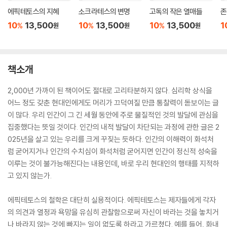
에픽테토스의 지혜
소크라테스의 변명
고독의 작은 열매들
존
10
13,500
10
13,500
10
13,500
1
%
%
%
원
원
원
책소개
2,000년 가까이 된 책이어도 절대로 고리타분하지 않다. 심리학 상식을
어느 정도 갖춘 현대인에게도 머리가 끄덕여질 만큼 통찰력이 돋보이는 글
이 많다. 우리 인간이 그 긴 세월 동안에 주로 물질적인 것의 발달에 관심을
집중했다는 뜻일 것이다. 인간의 내적 발달이 차단되는 과정에 관한 글은 2
025년을 살고 있는 우리를 크게 꾸짖는 듯하다. 인간의 이해력이 화석처
럼 굳어지거나 인간의 수치심이 화석처럼 굳어지면 인간이 정신적 성숙을
이루는 것이 불가능해진다는 내용인데, 바로 우리 현대인의 행태를 지적하
고 있지 않는가.
에픽테토스의 철학은 대단히 실용적이다. 에픽테토스는 제자들에게 각자
의 의견과 열정과 욕망을 유심히 관찰함으로써 자신이 바라는 것을 놓치거
나 바라지 않는 것에 빠지는 일이 없도록 하라고 가르쳤다. 예를 들어, 화내