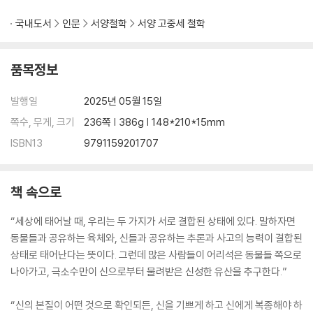
국내도서
인문
서양철학
서양 고중세 철학
품목정보
발행일
2025년 05월 15일
쪽수, 무게, 크기
236쪽 | 386g | 148*210*15mm
ISBN13
9791159201707
책 속으로
“세상에 태어날 때, 우리는 두 가지가 서로 결합된 상태에 있다. 말하자면
동물들과 공유하는 육체와, 신들과 공유하는 추론과 사고의 능력이 결합된
상태로 태어난다는 뜻이다. 그런데 많은 사람들이 어리석은 동물들 쪽으로
나아가고, 극소수만이 신으로부터 물려받은 신성한 유산을 추구한다.”
“신의 본질이 어떤 것으로 확인되든, 신을 기쁘게 하고 신에게 복종해야 하