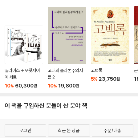
는 현상이 나타난다.”
--- 본문 중에서
일리아스 + 오뒷세이
고대의 플라톤주의자
고백록
군
아 세트
들 2
5
23,750
1
%
원
10
60,300
10
19,800
%
%
원
원
이 책을 구입하신 분들이 산 분야 책
로그인
최근 본 상품
주문/배송