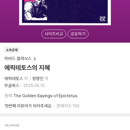
사이즈비교
공유하기
소득공제
하버드 클래식스
에픽테토스의 지혜
에픽테토스
저
정명진
역
부글북스
2025.05.15.
원제
The Golden Sayings of Epictetus
첫번째 리뷰어가 되어주세요
판매지수
150
15,000
원