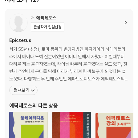
스토아 학파의 창시자인 제논의 사상은 거꾸로 키니코스 학파(견유학파)
에 닿는다. 소크라테스의 제자 안티스테네스(B.C. 445-B.C. 365)가 시
저
에픽테토스
작한 키니코스 학파에 따르면, 삶의 목표는 미덕을 성취하는 것이며, 미덕
관심작가 알림신청
을 성취하는 것이 곧 행복에 이르는 길이다. 그 길은 곧 사회적 제약으로부
터 자유로운 상태에서 자연과 일치를 이루며 소박하게 사는 것이다. 키니
Epictetus
코스 학파의 철학자들은 부와 권력, 명예, 사회적 인정 등을 거부했다. 안티
서기 55년(추정), 로마 동쪽의 변경지방인 피뤼기아의 히에라폴리
스테네스의 제자로 현대인에게 잘 알려진 디오게네스가 키니코스 학파가
스에서 태어나 노예 신분이었던 어머니 밑에서 자랐다. 어릴때부터
추구했던 삶을 극단적인 모습으로 보여주고 있다. 키니코스 학파뿐만 아니
다리를 저는 불구자였는데, 태어날 때부터 불구였다는 설도 있고, 첫
라 스토아 학파도 자연과의 조화를 강조한다. 그런 까닭에 전체 우주와 우
번째 주인에게 구타를 당해 다리가 부러져 평생 불구가 되었다는 설
주의 한 부분인 인간 개인의 바람직한 관계에 대한 언급이 자주 나온다. 이
도 있다. 다행히도 두 번째 주인인 에파트로디토스가 에픽테토스의
책에서 말하는 신은 우주 또는 자연을 뜻한다. 그러기에 인간이 신의 본성
재능을 인정해 해방노예로 풀어주었고, 당대 최고의 스토아학파 철
을 닮으려 노력해야 한다는 엄청난 가르침이 가능하다.
펼쳐보기
학자로 알려진 무소니우스 루푸스에게 철학을 배울 수 있게 해주었
다. 에픽테토스는 노예에서 해방된 후 로마에서 철학을 가르쳤지만,
에픽테토스가 직접 남긴 글은 하나도 없다. 모두가 그의 제자인 아리아노
에픽테토스
의 다른 상품
서기 93년경 당시 로마의 폭군 도미티아누스가 철학자 추방령을 발
스를 통해 알려지게 되었다. 아리아노스는 스승의 가르침을 『강의』(Disco
표하
urses)라는 제목의 책에 담았다. 이 책은 원래 총 8권이었지만, 지금은 4
권만 전해오고 있다. 아리아노스는 『강의』와 별도로 에픽테토스의 가르침
중에서 도덕적으로 유익한 조언만을 간추려서 일종의 명언집인 『어록』(E