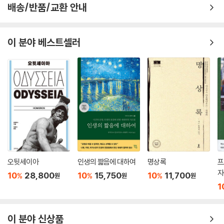
배송/반품/교환 안내
서 편하게 쉬고 있다는 사실을 기억해야 한다. 이런 것들만 기억해도, 갑작
스런 화 때문에 당신이 비이성적으로 행동하는 일도 일어나지 않을 것이
고, 누구도 당신의 거친 행동 때문에 당황하는 일도 일어나지 않을 것이
이 분야 베스트셀러
다.”
“죽음이 닥칠 때, 당신은 무엇을 하다가 죽음에게 발견되기를 원하는가?
선택할 수 있다면, 나는 진정으로 인간적이고 중요하고 선하고 고상한 무
엇인가를 하는 중에 죽음에게 발견되고 싶다. 그러나 만약에 내가 죽음에
게 발견될 때 그것만큼 숭고한 일을 하고 있지 않다면, 적어도 어느 누구도
막을 수 없는 무엇인가를, 확실히 나의 능력 안에 있는 무엇인가를 하고 있
었으면 좋겠다. 내 안의 뒤처진 것을 높이 향상시키고 있거나, 감각의 문제
들을 더 현명하게 다루는 방법을 배우고 있거나, 삶의 모든 관계를 올바른
방법으로 다루는 중에 죽음에게 발견되었으면 좋겠다.”
오뒷세이아
인생의 짧음에 대하여
명상록
프
자
10
28,800
10
15,750
10
11,700
%
%
%
원
원
원
“인간의 발달이 옴짝달싹 못 하게 되는 길은 두 가지이다. 한 가지 길은 인
본
1
간의 이해력이 화석처럼 굳어지는 것이고, 다른 한 길은 수치심이 화석처
럼 굳어지는 것이다. 어떤 사람이 평범한 진리를 인정하기를 극구 부인하
며 진리가 아닌 것이 너무도 분명한 무엇인가를 고수할 때, 발달이 굳어지
이 분야 신상품