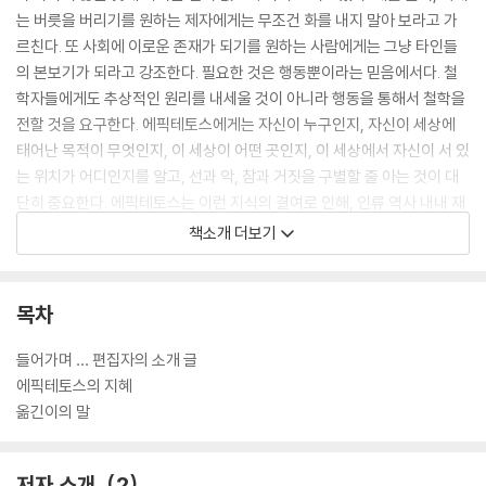
는 버릇을 버리기를 원하는 제자에게는 무조건 화를 내지 말아 보라고 가
르친다. 또 사회에 이로운 존재가 되기를 원하는 사람에게는 그냥 타인들
의 본보기가 되라고 강조한다. 필요한 것은 행동뿐이라는 믿음에서다. 철
학자들에게도 추상적인 원리를 내세울 것이 아니라 행동을 통해서 철학을
전할 것을 요구한다. 에픽테토스에게는 자신이 누구인지, 자신이 세상에
태어난 목적이 무엇인지, 이 세상이 어떤 곳인지, 이 세상에서 자신이 서 있
는 위치가 어디인지를 알고, 선과 악, 참과 거짓을 구별할 줄 아는 것이 대
단히 중요한다. 에픽테토스는 이런 지식의 결여로 인해, 인류 역사 내내 재
앙과 실수가 끊이지 않았다고 분석한다.
책소개 더보기
에픽테토스가 속한 스토아 학파는 B.C. 300년경에 키티온 출신의 제논이
아테네의 아고라에서 시작했으며, 미덕을 실천하는 삶을 잘 사는 삶으로
목차
여겼다. 스토아 학파 철학자들은 매일 자연에 맞춰 살며 4가지 미덕, 즉 신
중과 인내, 자제, 정의를 실천할 것을 강조했다. 그들은 미덕만이 인간에게
들어가며 … 편집자의 소개 글
유일하게 유익하다고 가르쳤다. 건강과 부(富)와 쾌락 같은 외적인 것들은
에픽테토스의 지혜
그 자체로는 좋지도 않고 나쁘지도 않으며 미덕을 실천하는 바탕이 될 때
옮긴이의 말
에만 가치를 지닐 수 있었다. 에픽테토스도 미덕만으로 행복한 삶을 살 수
있다는 점을 강조한다.
저자 소개
2