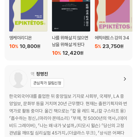
ncheiridion)을 엮었다. 『어록』은 대부분 『강의』에서 끌어낸 글이지만
『강의』의 요약은 아니며, 사람이 도덕적으로 살아가는 데에 필요한 것으로
판단되는 가르침만을 모은 것이다. 말하자면, 어떤 상황에서도 정신적 자
유와 행복을 성취할 수 있는 길을 제시하는 실용서이다. 그래서 『어록』은
특히 10세기 이후로 기독교 수도원의 생활 지침서로 널리 활용되었다.
엥케이리디온
나를 위해 살지 않으면
에픽테토스 강의 3·4
남을 위해 살게 된다
10
10,800
5
23,750
%
%
원
원
하버드 클래식스에 실린 『The Golden Sayings of Epictetus』는 퀸스
10
12,420
%
원
칼리지 벨파스트의 고전학 교수를 지낸 해스팅스 크로슬리(Hastings Cr
ossley)가 『강의』와 『어록』 중에서 청년들에게 꼭 필요하다고 판단한 대
목을 골라서 영어로 옮겼다.
역
정명진
관심작가 알림신청
한국외국어대를 졸업한 뒤 중앙일보 기자로 사회부, 국제부, LA 중
앙일보, 문화부 등을 거치며 20년 근무했다. 현재는 출판기획자와 번
역가로 활동 중이다. 옮긴 책으로는 『칼 융 레드 북』(칼 구스타프 융)
『흡수하는 정신』(마리아 몬테소리) 『부채, 첫 5000년의 역사』(데이
비드 그레이버), 『나는 왜 내가 낯설까』(티모시 윌슨) 『당신의 고정
관념을 깨뜨릴 심리실험 45가지』(더글라스 무크), 『상식은 어쩌다