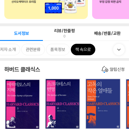
리뷰/한줄평
도서정보
배송/반품/교환
0
저자 소개
관련분류
품목정보
책 속으로
하버드 클래식스
알림신청