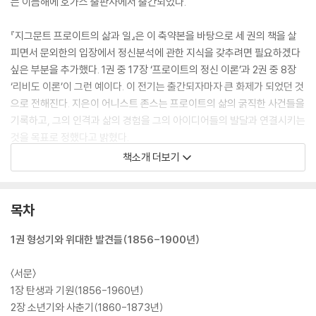
는 이듬해에 호가스 출판사에서 출간되었다.
『지그문트 프로이트의 삶과 일』은 이 축약본을 바탕으로 세 권의 책을 살
피면서 문외한의 입장에서 정신분석에 관한 지식을 갖추려면 필요하겠다
싶은 부분을 추가했다. 1권 중 17장 ‘프로이트의 정신 이론’과 2권 중 8장
‘리비도 이론’이 그런 예이다. 이 전기는 출간되자마자 큰 화제가 되었던 것
으로 전해진다. 지은이 어니스트 존스는 프로이트의 삶의 굵직한 사건들을
기록하고, 그의 인격과 삶의 경험을 그의 아이디어들의 발달과 연결시키는
것을 목표로 정했다고 밝혔다.
책소개 더보기
존스가 비밀 결사 같았던 ‘위원회’의 구성원으로서 수십 년 동안 프로이트
를 지켜본 인물인 만큼, 프로이트의 편지를 포함한 일차 자료를 풍부하게
이용할 수 있었기 때문에 프로이트의 전기 중 최고라는 평가를 들은 한편
목차
으로, 프로이트를 지나치게 미화하고 저자와 경쟁 관계에 있던 오토 랑크
와 산도르 페렌치 같은 분석가들을 부당하게 다뤘다는 지적이 따랐다. 지
1권 형성기와 위대한 발견들(1856-1900년)
그문트 프로이트의 딸 안나 프로이트가 부모가 약혼 시절에 주고받은 편지
를 제공하며 전기 제작에 깊이 관여했기 때문에 ‘공식 전기’라는 한계를 벗
〈서문〉
어나기는 어려울 것 같다.
1장 탄생과 기원(1856-1960년)
이 책이 나올 당시에 생존해 있던 칼 융은 존스가 ‘성인전’을 내놓음으로써
2장 소년기와 사춘기(1860-1873년)