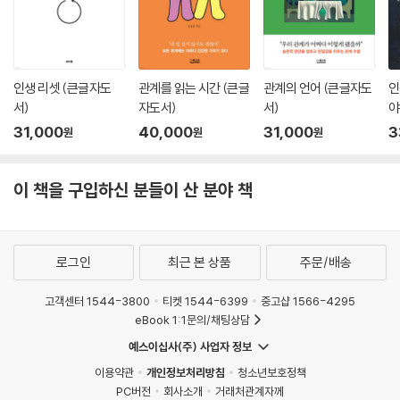
인생 리셋 (큰글자도
관계를 읽는 시간 (큰글
관계의 언어 (큰글자도
인
서)
자도서)
서)
야
서
31,000
40,000
31,000
3
원
원
원
이 책을 구입하신 분들이 산 분야 책
로그인
최근 본 상품
주문/배송
고객센터 1544-3800
티켓 1544-6399
중고샵 1566-4295
eBook 1:1문의/채팅상담
예스이십사(주) 사업자 정보
이용약관
개인정보처리방침
청소년보호정책
PC버전
회사소개
거래처관계자께