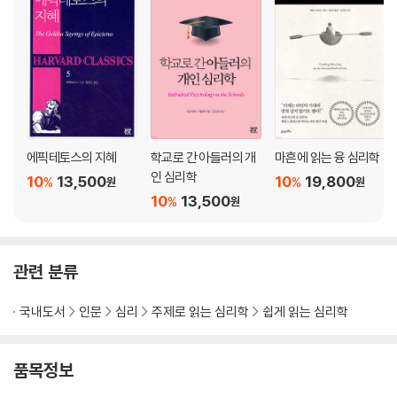
6장 런던- 삶의 끝
에픽테토스의 지혜
학교로 간 아들러의 개
마흔에 읽는 융 심리학
인 심리학
10
13,500
10
19,800
%
%
원
원
10
13,500
%
원
관련 분류
국내도서
인문
심리
주제로 읽는 심리학
쉽게 읽는 심리학
품목정보