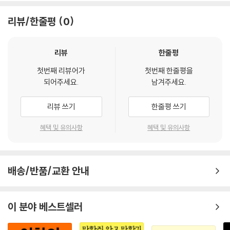
은 사실이지만, 그는 위대한 인간은 아니었지요.”
리뷰/한줄평
0
“나는 명료하게 생각할 수 없는 상태보다는 고통을 느끼더라도 사유하는
쪽을 선호합니다.”
리뷰
한줄평
“환자를 치료하는 의사는 도구보다는 인격으로 치료해야 한다.”
첫번째 리뷰어가
첫번째 한줄평을
되어주세요.
남겨주세요.
“나는 당신이 추측하는 내용까지도 발표하기를 꺼리지 않기를 바라고 있
어요. 새로운 것을 명쾌하게 설명할 수 있기 전에 그것에 대해 생각할 용기
리뷰 쓰기
한줄평 쓰기
를 내는 사람이 없다면, 세상의 발전은 불가능할 것입니다.”
혜택 및 유의사항
혜택 및 유의사항
“정신분석에서 신중함은 훌륭한 결과로 이어지지 않습니다. 정신분석가는
나쁜 동료가 되어야 하고, 규율을 초월해야 하고, 스스로를 희생시켜야 하
고, 배반해야 하고, 아내의 생활비로 물감을 구입하거나 모델의 방을 따뜻
배송/반품/교환 안내
하게 데우기 위해 가구를 태우는 예술가처럼 행동해야 합니다. 그런 약간
의 범죄성 없이 진정한 성취는 절대로 일어나지 않습니다.”
이 분야 베스트셀러
“신경증은 도착증의 음화(陰畵)이다.”