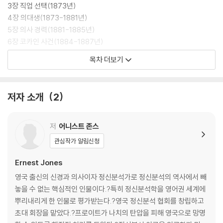
“인간적인” 프로이트를 놓치고 말았다고 비판했다. 프로이트의 무의식에
3장 직업 선택(1873년)
서 작용하고 있던 종교적인 요소들과 성욕에 대한 지나친 강박에 대한 분
4장 의대생(1873-1881년)
석이 없었다는 지적이었다. 이런 논란의 영향이었는지, 이 책은 출간 2주
5장 의사 경력(1881-1885년)
만에 뉴욕에서만 15,000부나 팔렸다고 한다.
6장 코카인 사건(1884-1887년)
7장 약혼(1882-1886년)
목차 더보기
정신분석의 역사는 ‘결별의 역사’라 해도 과언이 아닐 정도로, 프로이트 주
8장 결혼(1886년)
변의 핵심적인 인물들이 그를 떠나거나 그에게 ‘파문’당하는 일이 반복되
9장 개인적 삶(1880-1890년)
었다. 그것은 프로이트가 성적 리비도 이론을 정신분석학의 정체성을 지키
10장 신경과 의사(1883-1897년)
저자 소개
2
는 ‘핵심 보루’로 지키려 한 탓에 일어난 일이었다. 정신분석학의 탄생에 결
11장 브로이어 시대(1882-1894년)
정적 영향을 끼친 임상적 스승이자 학문적 동업자, 경제적·심리적 후원자
12장 정신병리학 초기(1890-1897년)
였던 요제프 브로이어는 성적 요인의 비중이 너무 큰 것에 부담을 느껴 프
13장 플리스 시대(1887-1902년)
저
어니스트 존스
로이트를 떠났다. 또 알프레드 아들러는 사회적 맥락과 공동체 의식을 강
14장 자기 분석(1897- )
관심작가 알림신청
조하다가, 칼 융은 종교와 신화의 영역을 정신의 세계로 끌어들이다가, 랑
15장. 개인적 삶(1890-1900년)
크와 페렌치는 단기 분석 치료를 주장하다가 최종적으로 프로이트와 결별
16장 꿈의 해석(1895-1899년)
Ernest Jones
하게 되었다.
17장 프로이트의 정신 이론(1900년)
영국 출신의 신경과 의사이자 정신분석가로 정신분석의 역사에서 빼
놓을 수 없는 핵심적인 인물이다.?특히 정신분석학을 영어권 세계에
프로이트는 동료들의 그런 움직임을 학문적 견해 차이로 보지 않고 자신의
2권 성숙기(1901-1919년)
뿌리내리게 한 인물로 평가받는다.?영국 정신분석 협회를 창립하고
이론의 본질을 훼손시키려는 ‘배신’으로 여겼던 것 같다. 또 동료들에게 보
초대 회장을 맡았다.?프로이트가 나치의 탄압을 피해 영국으로 망명
낸 편지에서 정신분석학을 “왕국”으로 묘사하거나, 핵심적인 위원회의 구
〈서문〉