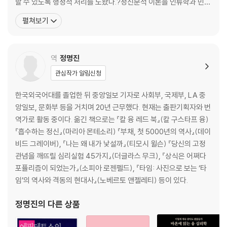
할 수 있도록 행정적 처리를 도왔다.?정신분석 이론을 인류학과 민속
성원들에게 반지를 선물하는 등의 행위를 통해서 권위를 앞세웠던 것 같
1장 고립으로부터의 탈출(1901-1906년)
학,?예술 등 다양한 분야로 적용하는 데 관심이 많았다. 저서로?『햄
펼쳐보기
다. 미래의 아내와 주고받은 연서에도 그의 그런 모습이 뚜렷이 드러난다.
2장 세계적 인정의 시작(1906-1909년)
릿과 오이디푸스』(Hamlet and Oedipus: 1949),?『정신분석학
그럼에도 무의식이라는 미지의 영역을 외로이 파고들던 개척자였다는 측
3장 국제 정신분석 협회(1910-1914년)
논문집』(Papers on Psycho-Analysis: 1912),?『악몽에 관하여』
면에서 본다면, 그가 그런 식으로 권위를 고집한 것도 어느 정도는 이해가
4장 반대
(On the Nightmar
된다. 이 책을 통해 프로이트가 남기는 인상은 천재적인 통찰과 치명적인
역
정명진
6장 위원회
결함을 동시에 지닌 인물이다. 그런데 어쩌면 역설적이게도 인간적으로 결
7장 세계 대전(1914-1919년)
관심작가 알림신청
함이 많은 프로이트를 만나는 것이 오히려 그의 이론을 이해하는 데는 도
8장 리비도 이론
움이 될 것 같다.
9장 삶의 양식과 일의 방식
한국외국어대를 졸업한 뒤 중앙일보 기자로 사회부, 국제부, LA 중
10장 성격과 인격
앙일보, 문화부 등을 거치며 20년 근무했다. 현재는 출판기획자와 번
역가로 활동 중이다. 옮긴 책으로는 『칼 융 레드 북』(칼 구스타프 융)
3권 마지막 시기(1919-1939)
『흡수하는 정신』(마리아 몬테소리) 『부채, 첫 5000년의 역사』(데이
비드 그레이버), 『나는 왜 내가 낯설까』(티모시 윌슨) 『당신의 고정
〈서문〉
관념을 깨뜨릴 심리실험 45가지』(더글라스 무크), 『상식은 어쩌다
1장 재결합(1919-1920년)
포퓰리즘이 되었는가』(소피아 로젠펠드), 『타임: 사진으로 보는 ‘타
2장 분열(1921-1926년)
임’의 역사와 격동의 현대사』(노베르토 앤젤레티) 등이 있다.
3장 발전과 불운(1921-1925년)
정명진
의 다른 상품
4장 명성과 고통(1926-1933년)
5장 빈에서의 마지막 해들(1934-1938년)