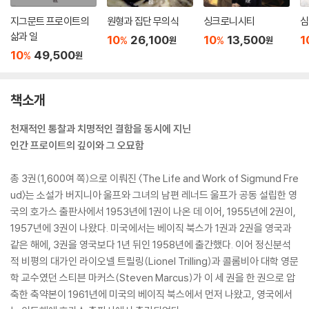
지그문트 프로이트의
원형과 집단 무의식
싱크로니시티
심
삶과 일
10
26,100
10
13,500
1
%
%
원
원
10
49,500
%
원
책소개
천재적인 통찰과 치명적인 결함을 동시에 지닌
인간 프로이트의 깊이와 그 오묘함
총 3권(1,600여 쪽)으로 이뤄진 〈The Life and Work of Sigmund Fre
ud〉는 소설가 버지니아 울프와 그녀의 남편 레너드 울프가 공동 설립한 영
국의 호가스 출판사에서 1953년에 1권이 나온 데 이어, 1955년에 2권이,
1957년에 3권이 나왔다. 미국에서는 베이직 북스가 1권과 2권을 영국과
같은 해에, 3권을 영국보다 1년 뒤인 1958년에 출간했다. 이어 정신분석
적 비평의 대가인 라이오넬 트릴링(Lionel Trilling)과 콜롬비아 대학 영문
학 교수였던 스티븐 마커스(Steven Marcus)가 이 세 권을 한 권으로 압
축한 축약본이 1961년에 미국의 베이직 북스에서 먼저 나왔고, 영국에서