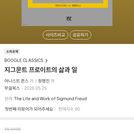
사이즈비교
공유하기
소득공제
BOOGLE CLASSICS
지그문트 프로이트의 삶과 일
어니스트 존스
저
정명진
역
부글북스
2026.05.25.
원제
The Life and Work of Sigmund Freud
첫번째 리뷰어가 되어주세요
판매지수
90
55,000
원