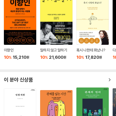
“나는 매우 제한적인 능력 또는 재능을 갖고 있어요. 자연 과학에는 재능이
전혀 없고, 수학에도 재능이 전혀 없지요. 양적인 것을 다루는 일에는 재능
이 없습니다. 그러나 내가 가진 매우 제한적인 성격의 무언가는 대단히 치
열했지요.”
--- 본문 중에서
이향인
말하지 않고 말하기
혹시 나한테 화났나?
다
10
15,210
10
21,600
10
17,820
1
%
%
%
원
원
원
이 분야 신상품