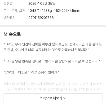
발행일
2026년 05월 25일
쪽수, 무게, 크기
1048쪽 | 1288g | 152*225*45mm
ISBN13
9791159201738
책 속으로
“그래도 우리 인간이 진보를 이루긴 했나 보군요. 중세였다면 나를 불태웠
을 텐데, 오늘날엔 나의 책을 태우는 것으로 만족하니 말입니다.”
“괴테를 낳은 민족은 절대로 그렇게 나쁜 방향으로 나아갈 수 없습니다.”
“운명과는 다퉈봐야 아무 소용이 없어요.”
“나는 나 자신이 발견한 것에 대해서는 높이 평가하지만, 나 자신에 대해서
는 높이 평가하지 않아요. 위대한 발견자라고 해서 반드시 위대한 인간인
것은 아니지요. 세상을 콜럼버스 이상으로 바꿔 놓은 사람이 과연 있을까
책 속으로 더보기
요? 그런데 그는 무엇이었습니까? 모험가일 뿐입니다. 기개가 있었던 것