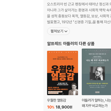
오스트리아 빈 근교 펜칭에서 태어난 정신과 
아니라 그가 살아가는 환경과 사회적 맥락 속
을 성적 충동보다 목적, 열등감, 보상, 사회적
발표했고, 1912년 『신경증 기질』을 통해 자
펼쳐보기
알프레드 아들러
의 다른 상품
우월한 열등감
아들러가 말하는, 나
왜 자꾸 비교하는가
10
18,900
%
원