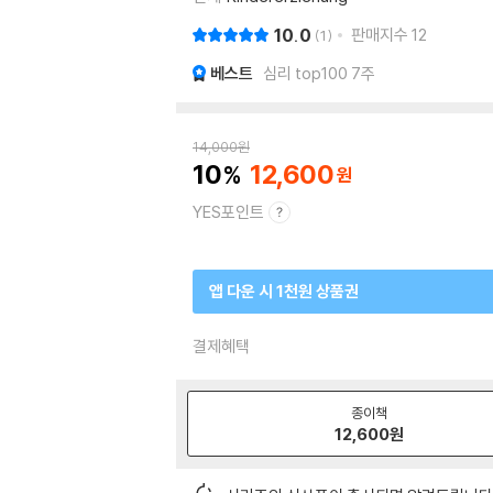
10.0
판매지수
12
1
베스트
심리 top100 7주
14,000
원
10
12,600
YES포인트
앱 다운 시 1천원 상품권
결제혜택
종이책
12,600
원