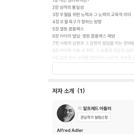
1장 개인 심리학이란?
2장 성격의 통일성
3장 우월을 위한 노력과 그 노력의 교육적 의미
4장 우월 욕구가 향하는 방향
5장 열등 콤플렉스
6장 아이의 발달: 열등 콤플렉스 예방
7장 사회적 감정과 그 감정의 발달을 막는 장애
8장 아이의 가족 내 위치: 그 상황과 치유의 심
9장 삶의 준비 상태를 점검하는 시금석, 새로운
10장 학교에 입학한 아이
11장 외부 영향
12장 사춘기와 성교육
13장 교육상의 실수들
저자 소개
1
14장 학부모 교육시키기
저
알프레드 아들러
관심작가 알림신청
Alfred Adler