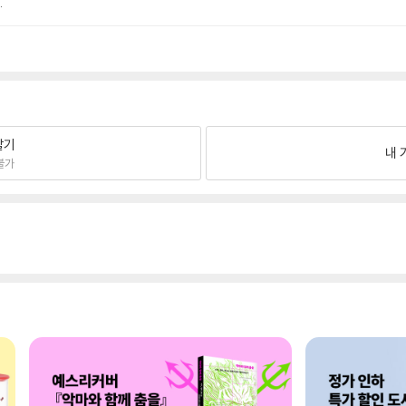
.
팔기
내 
불가