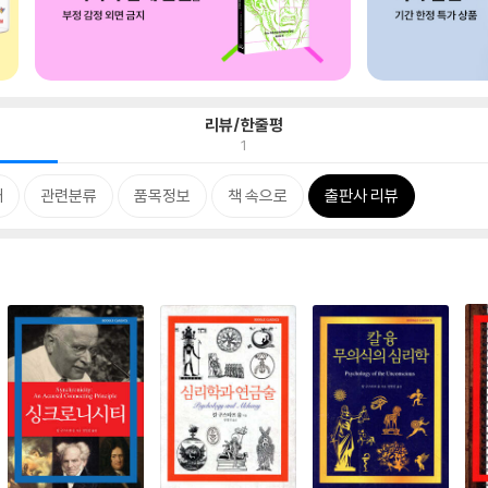
리뷰/한줄평
1
개
관련분류
품목정보
책 속으로
출판사 리뷰