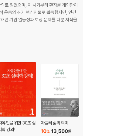
의로 일했으며, 이 시기부터 환자를 개인만이
분석 운동의 초기 핵심인물로 활동했지만, 인간
907년 기관 열등성과 보상 문제를 다룬 저작을
자유인을 위한 30초 심
아들러 삶의 의미
아들러의 말
리학 강의!
10
13,500
10
11,700
%
%
원
원