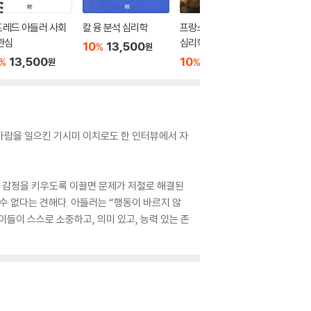
프레드 아들러 사회
칼 융 분석 심리학
프랑스 혁명과 혁명의
꿈 분석
관심
심리학
10
13,500
10
1
%
%
원
13,500
10
15,300
%
%
원
원
바람을 일으킨 기시미 이치로도 한 인터뷰에서 자
 감정을 키우도록 이끌면 문제가 저절로 해결된
수 없다는 견해다. 아들러는 “행동이 바르지 않
들이 스스로 소중하고, 의미 있고, 능력 있는 존