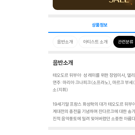
상품정보
음반소개
아티스트 소개
관련분류
음반소개
테오도르 뒤부아: 성 레미를 위한 장엄미사, 
연주: 마리아 크나피크(소프라노), 마르크 부세(
소(지휘)
19세기말 프랑스 화성학의 대가 테오도르 뒤부아
계대전의 종전을 기념하며 잔다르크에 대한 송가
진적 음악풍토에 밀려 잊어버렸던 소중한 아름다