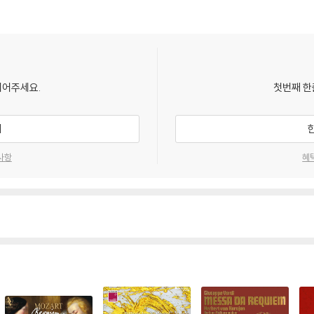
되어주세요.
첫번째 한
기
사항
혜