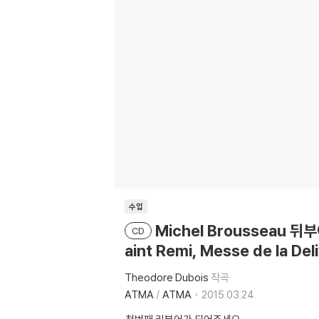
수입
Michel Brousseau 뒤
CD
aint Remi, Messe de la Del
Theodore Dubois
작곡
ATMA
/
ATMA
2015.03.24.