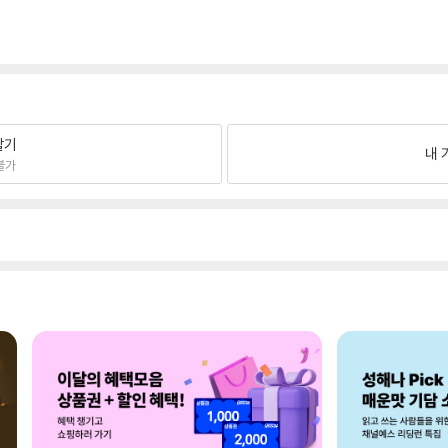
팔기
내 
불가