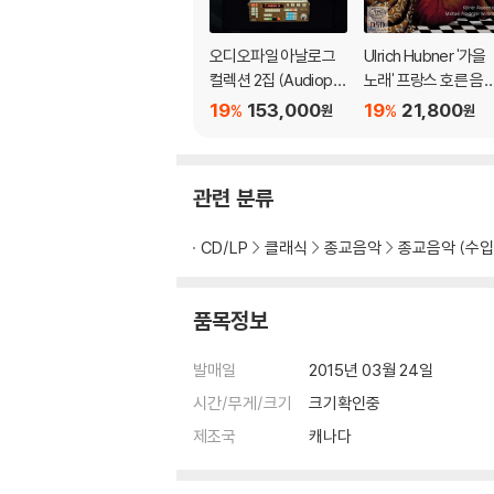
오디오파일 아날로그
Ulrich Hubner '가을
컬렉션 2집 (Audiophil
노래' 프랑스 호른 음
e Analog Collection
- 생상스 / 샤브리에 /
19
153,000
19
21,800
%
%
원
원
Vol. 2) [2LP]
뒤브와 / 마스네 (Cha
t d'Automne - Sain
-Saens / Chabrier /
관련 분류
Dubois / Massenet
Horn Music)
CD/LP
클래식
종교음악
종교음악 (수입
품목정보
발매일
2015년 03월 24일
시간/무게/크기
크기확인중
제조국
캐나다