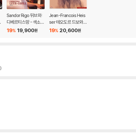
Sandor Rigo 뒤브와:
Jean-Francois Heis
악
디베르티스망 - 색소폰
ser 테오도르 드보와 :
과 피아노를 위한 작품
협주곡집 (Theodore
19
19,900
19
20,600
%
%
원
원
n
집 (Dubois: Divertiss
Dubois: Concertos)
t
ement - Works for
Saxophone & Pian
:
o)
)