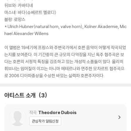
뒤브와: 카바티네
마스네: 바다(슈베르트 멜로디)
블랑: 로망스
* Ulrich Hubner(natural horn, valve horn), Kolner Akademie, Mic
hael Alexander Willens
이 앨범은 19세기에 프랑스와 주변국가에서 호른 음악이 어떻게 작곡되었
는지를 보여준다. 이 기간중의 큰 규모의 다악장을 지닌 독주 협주곡은 보
다는 호른의 서정적 특징을 강조하고 있는 개성적 소품들이 많다. 울리히
휘브너는 임머질이 이끄는 아니마 에테르나와 연주한 모차르트 협주곡으
로 2006 디아파종상을 수상한 바있는 실력파 호른주자이다.
아티스트 소개
3
작곡
Theodore Dubois
관심작가 알림신청