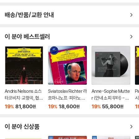
배송/반품/교환 안내
이 분야 베스트셀러
Andris Nelsons 쇼스
Sviatoslav Richter 라
Anne-Sophie Mutte
P
타코비치: 교향곡, 협주
흐마니노프: 피아노 협
r (안네 소피 무터) - Ea
시
곡 (Shostakovich: S
주곡 2번 / 차이코프스
st Meets West [2L
협
19
81,800
19
18,600
19
55,800
1
%
%
%
원
원
원
ymphonies, Concer
키: 협주곡 1번 (Rach
P]
스 
tos, Lady Macbeth
maninov: Piano Con
o
of Mtsensk District)
certo No.2 / Tchaiko
n:
이 분야 신상품
vsky: Piano Concert
P
o No.1)