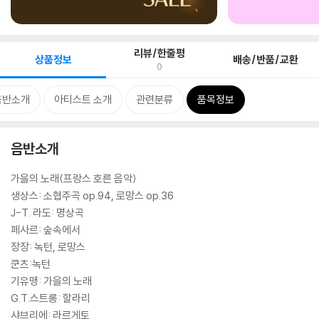
리뷰/한줄평
상품정보
배송/반품/교환
0
음반소개
아티스트 소개
관련분류
품목정보
음반소개
가을의 노래(프랑스 호른 음악)
생상스: 소협주곡 op.94, 로망스 op.36
J-T. 라도: 명상곡
페사르: 숲속에서
장장: 녹턴, 로망스
쿤츠:녹턴
기유맹: 가을의 노래
G.T.스트롱: 할라리
샤브리에: 라르게토