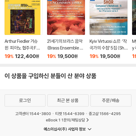
Arthur Fiedler 거슈
21세기의 브라스 음악
Kyiv Virtuosi 쇼르: ‘작
M
윈: 피아노 협주곡 F장
(Brass Ensemble M
곡가의 수첩’ 5집 (Sho
y
조 (Gershwin: Conc
usic - 21st Century)
r: Composer’s Note
와
19
122,400
19
19,500
19
19,500
1
%
%
%
원
원
원
erto in F, Cuban Ove
book, Vol. 5)
s:
rture, I Got Rhythm)
[2LP]
이 상품을 구입하신 분들이 산 분야 상품
로그인
최근 본 상품
주문/배송
고객센터 1544-3800
티켓 1544-6399
중고샵 1566-4295
eBook 1:1문의/채팅상담
예스이십사(주) 사업자 정보