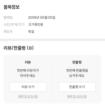
품목정보
발매일
2009년 05월 05일
시간/무게/크기
크기확인중
제조국
독일
리뷰/한줄평
0
리뷰
한줄평
첫번째 리뷰어가
첫번째 한줄평을
되어주세요.
남겨주세요.
리뷰 쓰기
한줄평 쓰기
혜택 및 유의사항
혜택 및 유의사항