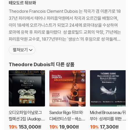
테오도르 뒤브와
Theodore Francois Clement Dubois 는 작곡가 겸 이론가로 18
37년 파리에서 태어나 파리음악원에서 작곡과 오르간을 배웠으며,
이미 18세에 오르가니스트가 되었고 24세에 로마대상을 수상하여
로마에 유학 후 파리로 돌아왔다. 성 클로틸드 교회의 악장, 71년에는
파리음악원 교수로, 1877년부터는 '생상스'의 후임으로 성 마들레느
교회 오르가니스트로 봉사하였고, 성 클로틸드 (St. Clotilde) 교회
펼쳐보기
에 봉직하던 1867년에 성 금요일을 위해 작곡한 '그리스도의 십자가
상의 칠언'은 그 뛰어난 작품성으로 인해 세계적으로 널리 사랑을 받
Theodore Dubois
의 다른 상품
고 있는 명곡이다.
오디오파일 아날로그
Sandor Rigo 뒤브와:
Michel Brousseau 뒤
컬렉션 2집 (Audiophil
디베르티스망 - 색소폰
부아: 성 레미를 위한 장
e Analog Collection
과 피아노를 위한 작품
엄 미사, 델리브랑스 미
19
153,000
19
19,900
19
17,300
%
%
%
원
원
원