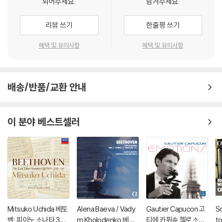
되어주세요.
남겨주세요.
리뷰 쓰기
한줄평 쓰기
혜택 및 유의사항
혜택 및 유의사항
배송/반품/교환 안내
이 분야 베스트셀러
Mitsuko Uchida 베토
Alena Baeva / Vady
Gautier Capucon 고
S
벤: 피아노 소나타 30-
m Kholodenko 베토
티에 카퓌송 첼로 소품
t