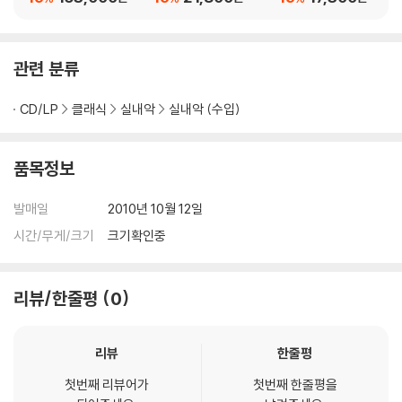
Vol. 2) [2LP]
뒤브와 / 마스네 (Chan
사 (Dubois: Messe S
t d'Automne - Saint
olennelle de Saint R
-Saens / Chabrier /
emi, Messe de la De
관련 분류
Dubois / Massenet:
livrance)
Horn Music)
CD/LP
클래식
실내악
실내악 (수입)
품목정보
발매일
2010년 10월 12일
시간/무게/크기
크기확인중
리뷰/한줄평
0
리뷰
한줄평
첫번째 리뷰어가
첫번째 한줄평을