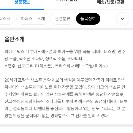
상품정보
배송/반품/교환
0
디스크
아티스트 소개
관련분류
품목정보
음반소개
피에르 막스 뒤부아 - 색소폰과 피아노를 위한 작품: 디베르티스망, 연주
용 소품, 색소폰 소나타, 성격적 소품, 소나티네
* 연주: 산도르 리고(색소폰), 크리스티나 레브-그릴(피아노)
20세기 프랑스 색소폰 음악 계보의 핵심을 이루었던 작곡가 피에르 막스
뒤부아의 색소폰과 피아노를 위한 작품을 모았다. 당대 최고의 색소폰 연
주자였던 마르셀 뮬과의 깊은 상호관계를 통해 탄생한 중요한 작품들로,
신고전적 양식의 명곡인 소나타를 비롯하여 색소폰의 중성적 매력이 돋보
이는 걸작들이다. 비엔나를 중심으로 활동하고 있는 산도르 리고는 그 분
방한 악상을 군더더기 없는 명쾌함으로 그 진가를 알리고 있다.