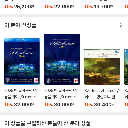
32번 (Beethoven: Pi
벤: 바이올린 소나타 5
집 (Emotions)
주
19
25,200
19
22,900
19
19,700
1
%
%
%
원
원
원
ano Sonatas Opp 10
번 '봄', 9번 '크로이처',
Bo
9 110 & 111)
3번 (Beethoven: Vio
n
lin Sonatas Nos. 5 "S
77
이 분야 신상품
pring", 9 'Kreutzer" &
3)
2026 빈 필하모닉 여
2026 빈 필하모닉 여
Sviatoslav Richter 슈
Sv
름음악회 (Summer Ni
름음악회 (Summer Ni
베르트: 방랑자의 환상
베
ght Concert 2026)
ght Concert 2026)
곡 (Schubert: Wand
'송
19
32,900
19
30,000
19
30,400
1
%
%
%
원
원
원
[Blu-ray]
[DVD]
erer Fantasy) [HQC
no
D]
u
이 상품을 구입하신 분들이 산 분야 상품