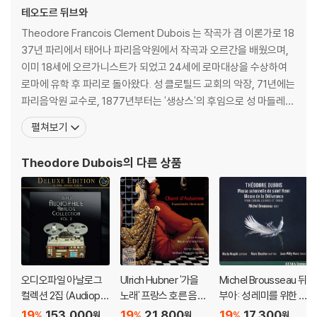
테오도르 뒤브와
Theodore Francois Clement Dubois 는 작곡가 겸 이론가로 18
37년 파리에서 태어나 파리음악원에서 작곡과 오르간을 배웠으며,
이미 18세에 오르가니스트가 되었고 24세에 로마대상을 수상하여
로마에 유학 후 파리로 돌아왔다. 성 클로틸드 교회의 악장, 71년에는
파리음악원 교수로, 1877년부터는 '생상스'의 후임으로 성 마들레느
교회 오르가니스트로 봉사하였고, 성 클로틸드 (St. Clotilde) 교회
펼쳐보기
에 봉직하던 1867년에 성 금요일을 위해 작곡한 '그리스도의 십자가
상의 칠언'은 그 뛰어난 작품성으로 인해 세계적으로 널리 사랑을 받
Theodore Dubois
의 다른 상품
고 있는 명곡이다.
오디오파일 아날로그
Ulrich Hubner '가을
Michel Brousseau 뒤
컬렉션 2집 (Audiophil
노래' 프랑스 호른 음악
부아: 성 레미를 위한 장
e Analog Collection
- 생상스 / 샤브리에 /
엄 미사, 델리브랑스 미
19
153,000
19
21,800
19
17,300
%
%
%
원
원
원