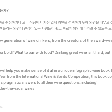
하는가?
을 수집하거나 고급 식당에서 자신 있게 와인을 선택하기 위해 와인을 배우고 싶
인 폴리는 와인에 관심이 있는 사람들이 쉽고 빠르게 와인에 다가갈 수 있도록 
new generation of wine drinkers, from the creators of the award-win
r bold? What to pair with food? Drinking great wine isn t hard, but
will help you make sense of it all in a unique infographic wine book
ear from the International Wine & Spirits Competition, this book 
rs pragmatic answers to all their wine questions, including:
nder-the-radar wines.
s.