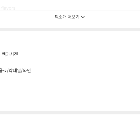
flavors.
책소개 더보기
nt, "Wine Folly: The Essential Guide to Wine"will empower your d
백과사전
음료/칵테일/와인