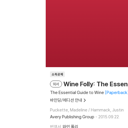
소득공제
Wine Folly: The Essen
외서
The Essential Guide to Wine
Paperback
바인딩/에디션 안내
Puckette, Madeline / Hammack, Justin
Avery Publishing Group
2015.09.22.
번역서
와인 폴리