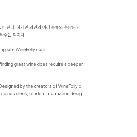
어 한다. 하지만 와인의 여러 종류와 수많은 정
도와주는 책이다.
ing site WineFolly.com
 finding great wine does require a deeper
. Designed by the creators of WineFolly.c
combines sleek, moderninformation desig