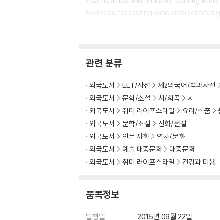
Practical tips and tricks for serving wine.
Methods for tasting wine and identifying 
Packed with information and encourageme
e and give you confidence at the table.
관련 분류
외국도서
ELT/사전
제2외국어/백과사전
외국도서
문학/소설
시/희곡
시
외국도서
취미 라이프스타일
요리/식품
외국도서
문학/소설
신화/전설
외국도서
인문 사회
역사/문화
외국도서
예술 대중문화
대중문화
외국도서
취미 라이프스타일
건강과 미용
품목정보
발행일
2015년 09월 22일