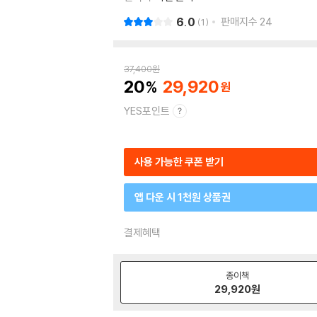
6.0
판매지수
24
1
37,400
원
20
29,920
YES포인트
사용 가능한 쿠폰 받기
앱 다운 시 1천원 상품권
결제혜택
종이책
29,920
원