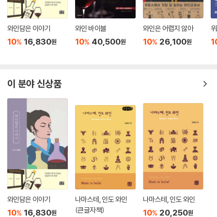
와인담은 이야기
와인 바이블
와인은 어렵지 않아
위
10
16,830
10
40,500
10
26,100
1
%
%
%
원
원
원
이 분야 신상품
와인담은 이야기
나마스테, 인도 와인
나마스테, 인도 와인
(큰글자책)
10
16,830
10
20,250
%
%
원
원