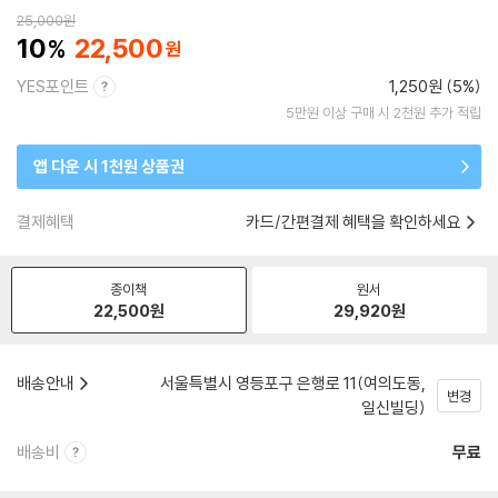
25,000
원
10
22,500
YES포인트
1,250원 (5%)
5만원 이상 구매 시 2천원 추가 적립
앱 다운 시 1천원 상품권
결제혜택
카드/간편결제 혜택을 확인하세요
종이책
원서
22,500
원
29,920
원
배송안내
서울특별시 영등포구 은행로 11(여의도동,
변경
일신빌딩)
배송비
무료