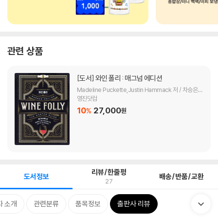
관련 상품
[도서]
와인 폴리 : 매그넘 에디션
Madeline Puckette,Justin Hammack 저 / 차승은
역
영진닷컴
10
27,000
%
원
리뷰/한줄평
도서정보
배송/반품/교환
27
자 소개
관련분류
품목정보
출판사 리뷰