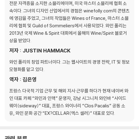
전문 자격증을 소지한 소믈리에이며, 미국 마스터 소믈리에 협회 소
치즈와의 매칭
속이다. 그녀의 디자인 산업에서의 경험은 winefolly.com의 콘텐츠
생물과의 매칭
에 영감을 주었고, 그녀의 작업들은 Wines of France, 마스터 소믈
채소와의 매칭
리에 협회 및 Guild of Sommeliers에서 사용되었다. 와인 폴리는
허브와 향신료와의 매칭
2013년 국제 Wine & Spirit 대회에서 올해의 Wine/Spirit 블로거
상을 받았다.
와인 스타일
저자 : JUSTIN HAMMACK
주요 세부 사항
스파클링 와인
와인 폴리의 창업 파트너이다. 그는 웹사이트의 경영 전략, IT 및 정보
까바
모형화를 맡고 있다.
샴페인
역자 : 김은영
람브루스코
프로세코
프랑스 다국적 기업 근무 및 해외 지사 근무를 하다가 현재 네이버 와
라이트 바디 화이트 와인
인 대표 카페 “와인과 인맥” 운영자, 강남 시그니처 와인바 “사이드
알바리뇨
웨이(sideway)” 대표, 프랑스 와이너리 “Clos Pacalis” 공동 소
그뤼너 펠트리너
유, 와인 문화 공간 “EX?CELLAR(엑스 셀러)” 대표로 있다.
뮈스카데
피노 그리
쇼비뇽 블랑
관련 분류