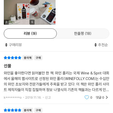
네비올로
네로 다볼라
쁘띠 베르도
3
6
쁘띠 쉬라
피노타지
리뷰
9
한줄평
18
쉬라
템프라니오
구매리뷰
추천순
토우리가 나시오날
디저트 와인
종이책
구매
마데이라
선물
마르살라
포트
와인을 좋아한다면 읽어볼만 한 책. 와인 폴리는 국제 Wine & Sprit 대회
에서 올해의 웹사이트로 선정된 와인 폴리(WINEFOLLY.COM)는 수십만
소테른
의 와인 초보자와 전문가들에게 주목을 받고 있다. 이 책은 와인 폴리 사이
쉐리
트 제작자들이 직접 집필하여 정보 나열식의 기존의 책들과는 다르게 인포
빈 산토
그래픽으로 와인의 정보를 비주얼화해 소개하고 있다. 와인의 기초 상식에
k********o
2019.11.16.
신고
0
댓글
0
대해 소개하고, 와인
와인 생산 지역
세계의 와인 생산 지역
종이책
구매