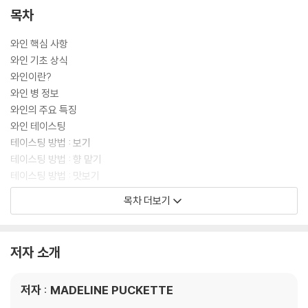
목차
와인 핵심 사항
와인 기초 상식
와인이란?
와인 병 정보
와인의 주요 특징
와인 테이스팅
테이스팅 방법 : 보기
테이스팅 방법 : 향 맡기
테이스팅 방법 : 맛보기
테이스팅 방법 : 결론내기
목차 더보기
와인 핸들링
와인 잔 종류
와인 서빙하기
저자 소개
와인 온도
와인 보관하기
저자 : MADELINE PUCKETTE
음식과 와인 매칭
음식과 와인의 매칭 원리