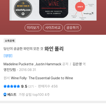
미리보기
사이즈비교
공유하기
소득공제
와인 폴리
당신이 궁금한 와인의 모든 것
양장
Madeline Puckette
,
Justin Hammack
공저
김은영
역
영진닷컴
2016.08.31.
원서
Wine Folly: The Essential Guide to Wine
9.5
판매지수
456
27
베스트
가정 살림 top100 4주