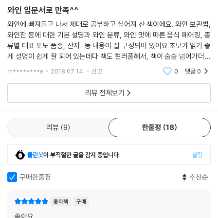
아르헨티나
와인 입문서로 만족^^
호주
와인에 빠져들고 나서 제대로 공부하고 싶어져 산 책이에요. 와인 보관법,
오스트리아
와인잔 등에 대한 기본 설명과 와인 분류, 와인 맛에 따른 음식 페어링, 종
칠레
류별 대표 포도 품종, 산지.. 등 내용이 잘 구성되어 있어요.초보가 읽기 좋
프랑스
게 설명이 쉽게 잘 되어 있는데다 책도 컬러풀해서, 책이 술술 넘어가더라
보르도
구요~ 입문서로 만족스럽습니다. 읽고 있으면 당장 와인 사서 마셔보고 싶
m********e
2018.07.14.
신고
0
댓글
0
부르고뉴
어져요 ㅎㅎ
론 밸리
리뷰 전체보기
독일
이탈리아
토스카나
리뷰
9
한줄평
18
뉴질랜드
포르투갈
클린봇
이 부적절한 글을 감지 중입니다.
설정
남아프리카
스페인
구매한줄평
추천순
미국
캘리포니아
북서부
종이책
구매
좋아요