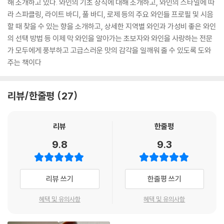
해 소개하고 있다. 와인의 기초 상식에 대해 소개하고, 와인의 스타일에 따
바르베라
라 스파클링, 라이트 바디, 풀 바디, 로제 등의 주요 와인들 프로필 및 시음
까베르네 프랑
할 때 찾을 수 있는 향을 소개하고, 상세한 지역별 와인과 가성비 좋은 와인
까리냥
의 선택 방법 등 이제 막 와인을 알아가는 초보자와 와인을 사랑하는 전문
까르메네르
가 모두에게 풍부하고 고급스러운 맛의 감각을 일깨워 줄 수 있도록 도와
그르나쉬
주는 책이다
멘시아
멜롯
몬테풀치아노
리뷰/한줄평
27
네그로 아마로
론 / GSM 블렌드
리뷰
한줄평
산지오베제
발폴리첼라 블렌드
9.8
9.3
진판델
풀 바디 레드 와인
알리아니코
리뷰 쓰기
한줄평 쓰기
보르도 블렌드
까베르네 쇼비뇽
혜택 및 유의사항
혜택 및 유의사항
말벡
무르베드르