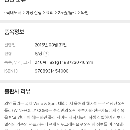
소아베
베르멘티노
국내도서
가정 살림
요리
차/술/음료
와인
풀 바디 화이트 와인
샤도네이
마르산 블렌드
품목정보
세미용
비오니에
발행일
2016년 08월 31일
아로마틱 화이트 와인
판형
양장
슈냉 블랑
쪽수, 무게, 크기
240쪽 | 821g | 188*230*16mm
게브르츠트라미너
ISBN13
9788931454000
뮈스카 블랑
리슬링
토론테스
출판사 리뷰
로제 와인
로제 와인
와인 폴리는 국제 Wine & Sprit 대회에서 올해의 웹사이트로 선정된 와인
라이트 바디 레드 와인
폴리(WINEFOLLY.COM)는 수십만의 와인 초보자와 전문가들에게 주목
가메
을 받고 있다. 이 책은 와인 폴리 사이트 제작자들이 직접 집필하여 정보 나
피노누아
열식의 기존의 책들과는 다르게 인포그래픽으로 와인의 정보를 비주얼화
미디엄 바디 레드 와인