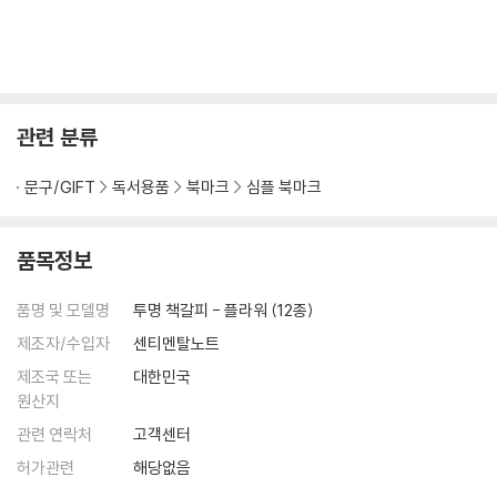
관련 분류
문구/GIFT
독서용품
북마크
심플 북마크
품목정보
품명 및 모델명
투명 책갈피 - 플라워 (12종)
제조자/수입자
센티멘탈노트
제조국 또는
대한민국
원산지
관련 연락처
고객센터
허가관련
해당없음