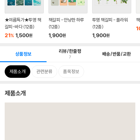
★여름특가★투명 책
책갈피 - 안냥한 하루
투명 책갈피 - 플라워
책
갈피-바다 (12종)
(12종)
(12종)
1
21
1,500
1,900
1,900
%
원
원
원
리뷰/한줄평
상품정보
배송/반품/교환
7
제품소개
관련분류
품목정보
제품소개