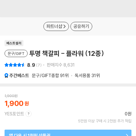
파트너샵
공유하기
베스트셀러
투명 책갈피 - 플라워 (12종)
문구/GIFT
8.9
판매지수
8,631
7
주간베스트
문구/GIFT종합
91위
독서용품
31위
1,900
원
1,900
YES포인트
0원
5만원 이상 구매 시 2천원 추가 적립
앱 다운 시 1천원 상품권