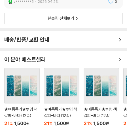
v********5
2026.04.23.
0
한줄평 전체보기
배송/반품/교환 안내
이 분야 베스트셀러
★여름특가★투명 책
★여름특가★투명 책
★여름특가★투명 책
★
갈피-바다 (12종)
갈피-바다 (12종)
갈피-바다 (12종)
갈
21
1,500
21
1,500
21
1,500
2
%
%
%
원
원
원