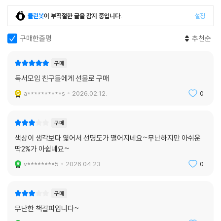
클린봇
이 부적절한 글을 감지 중입니다.
설정
구매한줄평
추천순
구매
독서모임 친구들에게 선물로 구매
a**********s
2026.02.12.
0
구매
색상이 생각보다 엷어서 선명도가 떨어지네요~무난하지만 아쉬운
딱2%가 아쉽네요~
v********5
2026.04.23.
0
구매
무난한 책갈피입니다~