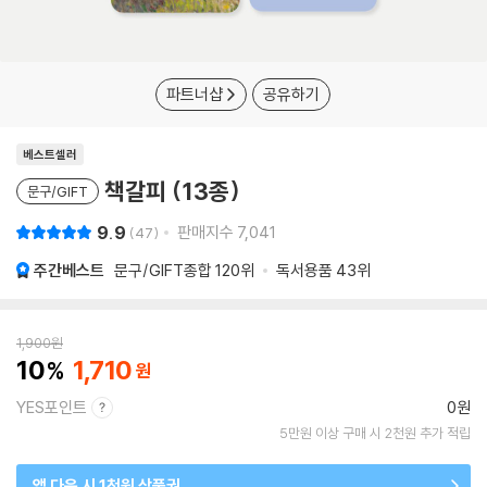
파트너샵
공유하기
베스트셀러
책갈피 (13종)
문구/GIFT
9.9
판매지수
7,041
47
주간베스트
문구/GIFT종합
120위
독서용품
43위
1,900
원
10
1,710
YES포인트
0원
5만원 이상 구매 시 2천원 추가 적립
앱 다운 시 1천원 상품권