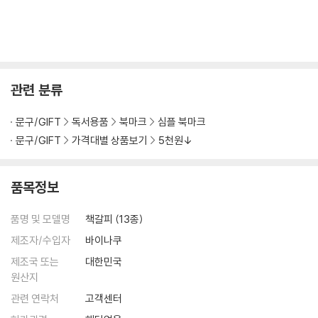
관련 분류
문구/GIFT
독서용품
북마크
심플 북마크
문구/GIFT
가격대별 상품보기
5천원↓
품목정보
품명 및 모델명
책갈피 (13종)
제조자/수입자
바이나쿠
제조국 또는
대한민국
원산지
관련 연락처
고객센터