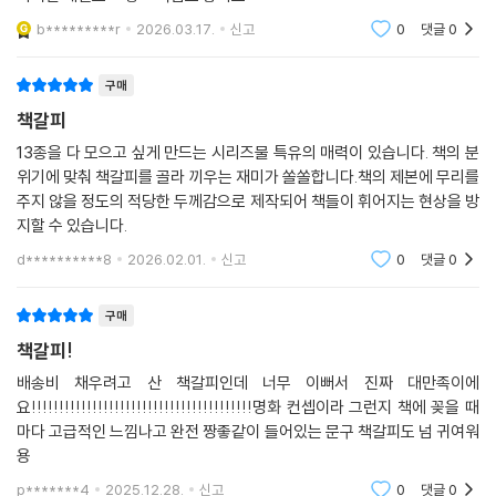
b*********r
2026.03.17.
신고
0
댓글
0
구매
책갈피
13종을 다 모으고 싶게 만드는 시리즈물 특유의 매력이 있습니다. 책의 분
위기에 맞춰 책갈피를 골라 끼우는 재미가 쏠쏠합니다.책의 제본에 무리를
주지 않을 정도의 적당한 두께감으로 제작되어 책들이 휘어지는 현상을 방
지할 수 있습니다.
d**********8
2026.02.01.
신고
0
댓글
0
구매
책갈피!
배송비 채우려고 산 책갈피인데 너무 이뻐서 진짜 대만족이에
요!!!!!!!!!!!!!!!!!!!!!!!!!!!!!!!!!!!!!!!!명화 컨셉이라 그런지 책에 꽂을 때
마다 고급적인 느낌나고 완전 짱좋같이 들어있는 문구 책갈피도 넘 귀여워
용
p*******4
2025.12.28.
신고
0
댓글
0