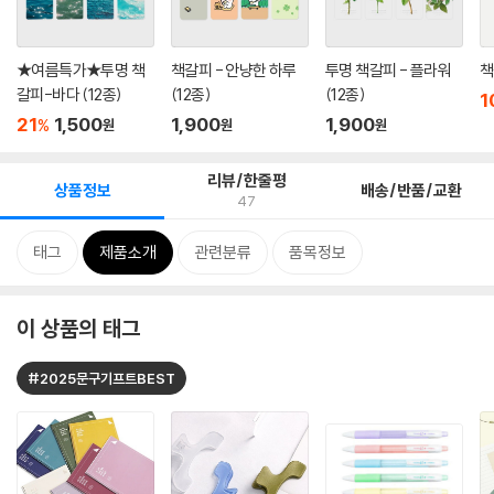
★여름특가★투명 책
책갈피 - 안냥한 하루
투명 책갈피 - 플라워
책
갈피-바다 (12종)
(12종)
(12종)
1
21
1,500
1,900
1,900
%
원
원
원
리뷰/한줄평
상품정보
배송/반품/교환
47
태그
제품소개
관련분류
품목정보
이 상품의 태그
#2025문구기프트BEST