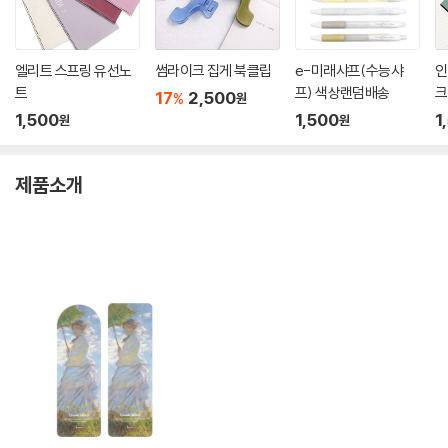
엘리트 스프링 유선노
썸라이크 집게 북클립
e-미래샤프(수능샤
인
트
프) 색상랜덤배송
크
17
2,500
%
원
1,500
1,500
1
원
원
제품소개