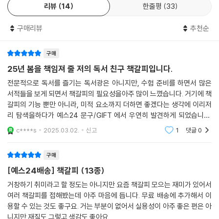
리뷰
14
한줄평
33
구매리뷰
추천순
구매
25년 봄을 책임져 줄 저의 독서 친구 책갈피입니다.
전문적으로 독서를 즐기는 독서광은 아니지만, 수험 준비를 하면서 많은
서적들을 보게 되면서 책갈피의 필요성을아주 많이 느꼈습니다. 거기에 책
갈피의 기능 뿐만 아니라, 미적 요소까지 더하면 좋겠다는 생각에 이리저
리 탐색을하다가 예스24 문구/GIFT 에서 우연히 발견하게 되었습니다.
세상에는 엄청나게 다양하고, 많은 종류의 책갈피가 존재하겠지만, 자기
c****s
2025.03.02.
신고
1
댓글
0
마음에 드는 것은 그리
구매
[예스24배송] 책갈피 (13종)
거창하기 취미라고 할 정도는 아니지만 요즘 책갈피 모으는 재미가 있어서
여러 책갈피를 접해봤는데 아주 마음에 듭니다. 무료 배송에 추가해서 이
용할 수 있는 것도 좋구요. 거는 부분이 없어서 실용성이 아주 좋은 편은 아
니지만 재질도 그렇고 색감도 좋아요