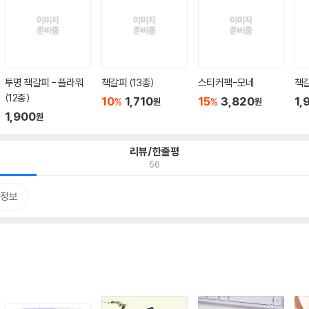
투명 책갈피 - 플라워
책갈피 (13종)
스티커팩-모네
책갈
(12종)
10
1,710
15
3,820
1,
%
%
원
원
1,900
원
리뷰/한줄평
56
정보