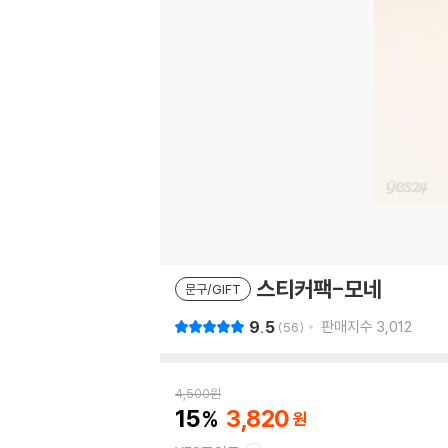
스티커팩-모네
문구/GIFT
9.5
판매지수
3,012
56
4,500
원
15
3,820