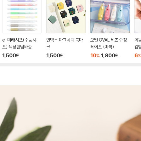
e-미래샤프(수능샤
인덱스 마그네틱 북마
오발 OVAL 테쵸 수정
야
프) 색상랜덤배송
크
테이프 (미색)
컵받
1,500
1,500
10
1,800
6
%
원
원
원