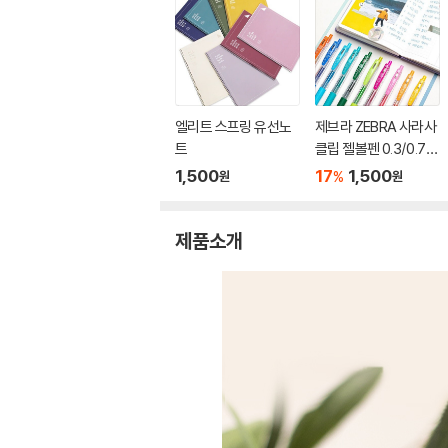
엘리트 스프링 유선노
제브라 ZEBRA 사라사
트
클립 젤볼펜 0.3/0.7m
m
1,500
17
1,500
%
원
원
제품소개