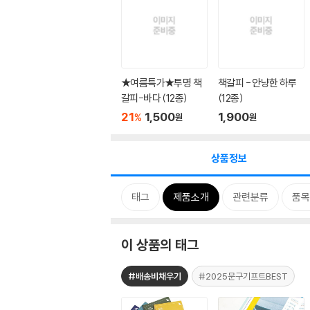
★여름특가★투명 책
책갈피 - 안냥한 하루
갈피-바다 (12종)
(12종)
21
1,500
1,900
%
원
원
상품정보
태그
제품소개
관련분류
품목
이 상품의 태그
#배송비채우기
#2025문구기프트BEST