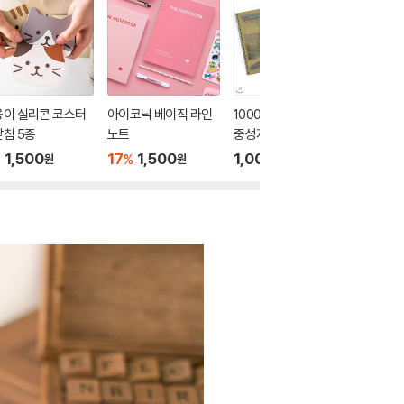
옹이 실리콘 코스터
아이코닉 베이직 라인
1000 고려대/연세대
모나미 
침 5종
노트
중성지 연습장(28매)-
세트_Gr
랜덤발송-
1,500
17
1,500
1,000
55
2
%
%
%
원
원
원