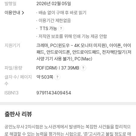
발행일
2026년 02월 05일
이용안내
배송 없이 구매 후 바로 읽기
이용기간 제한없음
TTS 가능
저작권 보호를 위해 인쇄 기능 제공 안함
지원기기
크레마, PC(윈도우 - 4K 모니터 미지원), 아이폰, 아이
패드, 안드로이드폰, 안드로이드패드, 전자책단말기(저
사양 기기 사용 불가), PC(Mac)
파일/용량
PDF(DRM) | 37.39MB
글자 수/ 페이지
약 503쪽
수
ISBN13
9791143409454
출판사 리뷰
공인노무사 2차시험은 노사관계에서 발생하는 복잡한 사건들을 합리적으
로 해결할 수 있는 능력을 평가하는 시험으로, ‘준’고시라고 불릴 정도로 매