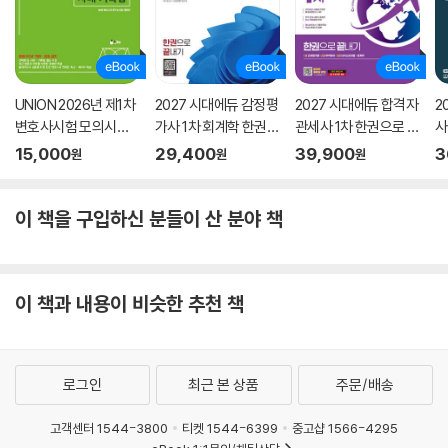
UNION 2026년 제1차
2027 시대에듀 감정평
2027 시대에듀 합격자
2
변호사시험 모의시험
가사 1차 회계학 한권으
관세사 1차 한권으로 끝
사
사례·기록형
로 끝내기
내기
차
15,000
29,400
39,900
3
원
원
원
이 책을 구입하신 분들이 산 분야 책
이 책과 내용이 비슷한 추천 책
로그인
최근 본 상품
주문/배송
고객센터 1544-3800
티켓 1544-6399
중고샵 1566-4295