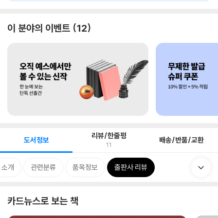
이 분야의 이벤트
12
리뷰/한줄평
도서정보
배송/반품/교환
11
 소개
관련분류
품목정보
출판사 리뷰
카드뉴스로 보는 책