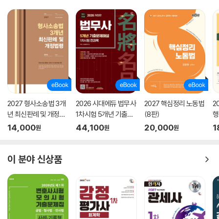
2027 형사소송법 3개
2026 시대에듀 법무사
2027 핵심정리 노동법
2
년 최신판례 및 개정법
1차시험 5개년 기출문
(8판)
행
령(4판)
제해설
14,000
44,100
20,000
1
원
원
원
이 분야 신상품