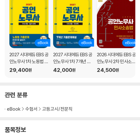
2027 시대에듀 EBS 공
2027 시대에듀 EBS 공
2026 시대에듀 EBS 공
인노무사 1차 노동법 기
인노무사 1차 7개년 기
인노무사 2차 민사소송
출문제 한권으로 끝내
출문제해설
법
29,400
42,000
24,500
원
원
원
기
관련 분류
eBook
수험서
고등고시/전문직
품목정보