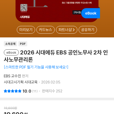
미리보기
카드뉴스
파트너샵
공유하기
소득공제
PDF
2026 시대에듀 EBS 공인노무사 2차 인
eBook
사노무관리론
스마트한 PDF 필기 기능을 사용해 보세요!
EBS 교수진
편저
시대고시기획 시대교육
2026.02.05.
10.0
판매지수
252
11
19,600
원