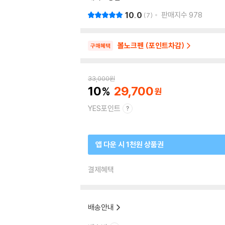
10.0
판매지수
978
7
볼노크펜 (포인트차감)
구매혜택
33,000
원
10
29,700
YES포인트
앱 다운 시 1천원 상품권
결제혜택
배송안내