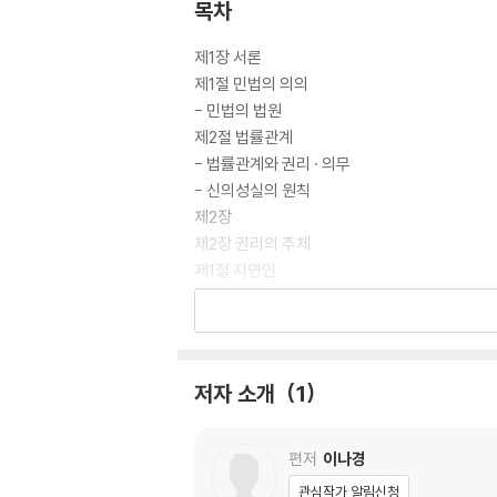
목차
제1장 서론
제1절 민법의 의의
- 민법의 법원
제2절 법률관계
- 법률관계와 권리 · 의무
- 신의성실의 원칙
제2장
제2장 권리의 주체
제1절 자연인
- 권리능력
- 제한능력
- 부재와 실종
- 주소
저자 소개
1
제2절 법인
- 일반론∼법인의 능력
- 법인의 기관
편저
이나경
- 법인의 소멸
관심작가 알림신청