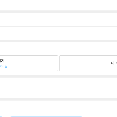
팔기
내 
000원