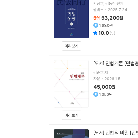
박상호
김동진
편저
윌비스
2025.7.24.
5
53,200
%
원
1,680원
10.0
(
5
)
미리보기
민법개론 (민법총칙
[도서]
김준호
저
자운
2026.1.5.
45,000
원
1,350원
미리보기
민법의 비밀 [민
[도서]