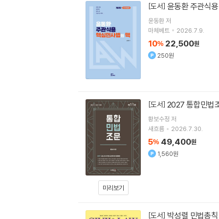
윤동환 주관식용
[도서]
윤동환
저
마체베트
2026.7.9.
10
22,500
%
원
250원
2027 통합민법
[도서]
황보수정
저
새흐름
2026.7.30.
5
49,400
%
원
1,560원
미리보기
박성렬 민법총칙 
[도서]