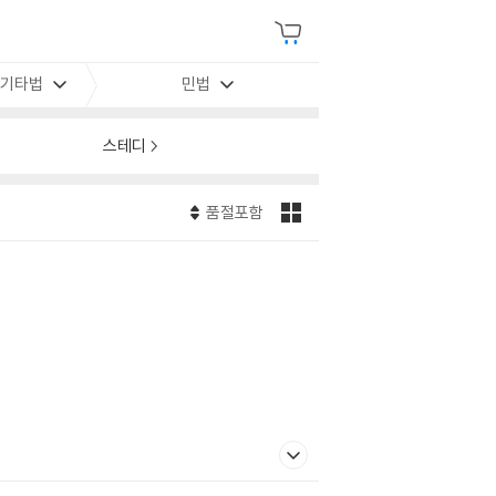
/기타법
민법
스테디
품절포함