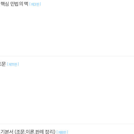
 핵심 민법의 맥
[
]
제3판
조문
[
]
제11판
기본서 (조문,이론,판례 정리)
[
]
제8판