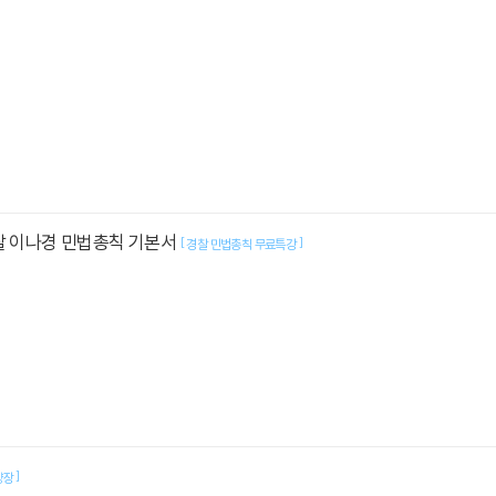
찰 이나경 민법총칙 기본서
[
]
경찰 민법총칙 무료특강
]
양장