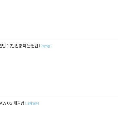
민법 1 (민법총칙·물권법)
[
]
제11판
 LAW 03 채권법
[
]
개정19판