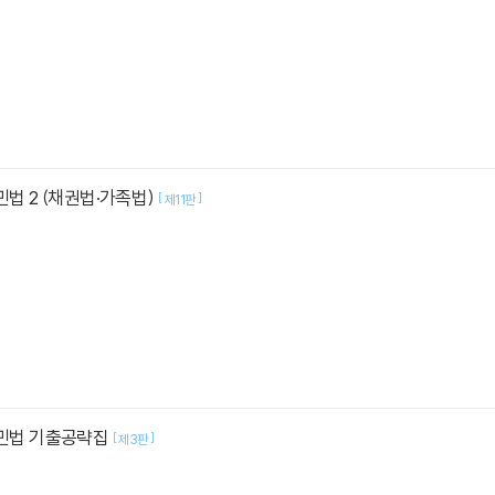
민법 2 (채권법·가족법)
[
]
제11판
 민법 기출공략집
[
]
제3판