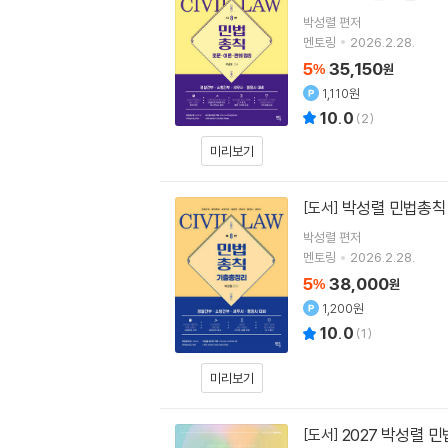
박성렬
편저
멘토링
2026.2.28.
5
35,150
%
원
1,110원
10.0
(
2
)
미리보기
박성렬 민법총칙
[도서]
박성렬
편저
멘토링
2026.2.28.
5
38,000
%
원
1,200원
10.0
(
1
)
미리보기
2027 박성렬 
[도서]