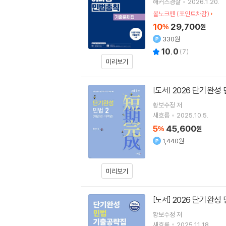
해커스경찰
2026.1.20.
볼노크펜 (포인트차감)
10
29,700
%
원
330원
10.0
(
7
)
미리보기
2026 단기완성 
[도서]
황보수정
저
새흐름
2025.10.5.
5
45,600
%
원
1,440원
미리보기
2026 단기완성
[도서]
황보수정
저
새흐름
2025.11.18.