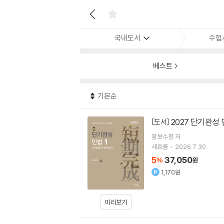
국내도서
수험
베스트
기본순
2027 단기완성 
[도서]
황보수정
저
새흐름
2026.7.30.
5
37,050
%
원
1,170원
미리보기