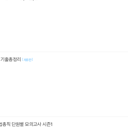
 기출총정리
[
]
제8판
민법총칙 단원별 모의고사 시즌1