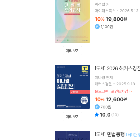
박성렬
저
마이패스북스
2026.5.13.
10
19,800
%
원
1,100원
미리보기
2026 해커스경
[도서]
이나경
편저
해커스경찰
2025.9.18.
볼노크펜 (포인트차감)
10
12,600
%
원
700원
10.0
(
10
)
미리보기
민법동행
[도서]
[
제11판