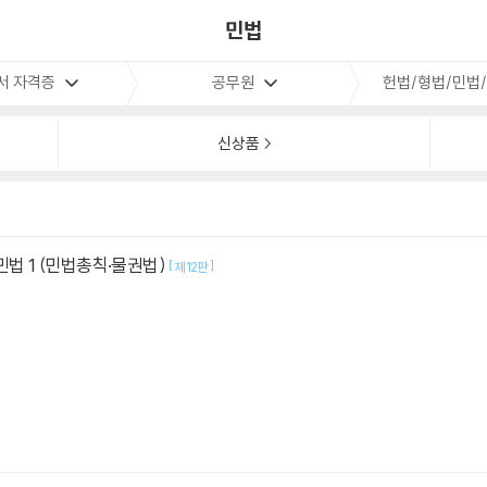
민법
서 자격증
공무원
헌법/형법/민법
신상품
민법 1 (민법총칙·물권법)
[
]
제12판