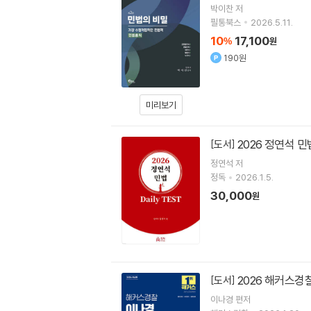
박이찬
저
필통북스
2026.5.11.
10
17,100
%
원
190원
미리보기
2026 정연석 민법 
[도서]
정연석
저
정독
2026.1.5.
30,000
원
2026 해커스경
[도서]
이나경
편저