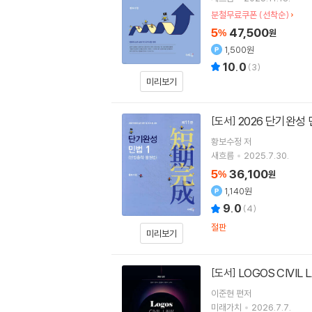
분철무료쿠폰 (선착순)
5
47,500
%
원
1,500원
10.0
(
3
)
미리보기
2026 단기완성 
[도서]
황보수정
저
새흐름
2025.7.30.
5
36,100
%
원
1,140원
9.0
(
4
)
절판
미리보기
LOGOS CIVIL
[도서]
이준현
편저
미래가치
2026.7.7.