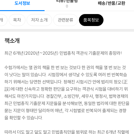
리뷰/한줄평
도서정보
배송/반품/교환
0
개
목차
저자 소개
관련분류
품목정보
책소개
최근 6개년(2020년~2025년) 민법총칙 객관식 기출문제의 총망라!
수험가에서는 열 권의 책을 한 번 보는 것보다 한 권의 책을 열 번 보는 것
이 낫다는 말이 있습니다. 시험장에서 생각날 수 있도록 여러 번 반복학습
하기 위해서는 당연한 선택입니다. 정해진 시험시간 안에 법리의 정오(正
誤)에 대한 신속하고 정확한 판단을 요구하는 객관식 시험을 대비하기 위
해서도 마찬가지입니다. 경찰간부, 소방간부, 세무사, 행정사, 법학경채의
최근 민법총직 기출문제 지문들을 분석해보면, 동일한 법리에 대한 판단을
묻는 지문이 형태만 달리하여 매년, 각 시험별로 반복되어 출제되는 경향
을 확인할 수 있습니다.
따라서 더도 말고 덜도 말고 민법총칙만을 범위로 하는 최근 6개년 직렬에