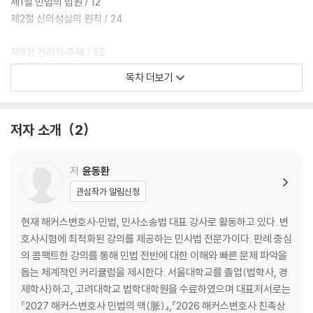
제1절 민법의 법원 / 12
① 각 지문이 묻는 법리의 근거가 조문인지 판례인지, 일반론인지 구별될
제2절 신의성실의 원칙 / 24
수 있도록 각 지문의 해설을 형식적으로 차별화하였습니다. 따라서 해설만
보더라도 해당 지문이 조문, 판례, 일반론 중 무엇을 묻는 것인지 확인될 수
제3장 권리의 주체 / 52
있도록 하였습니다.
제1절 권리주체 총설 / 52
목차 더보기
② 지문의 정오를 가르는 핵심 키워드에는 굵은 글씨로 처리하여, 위 키워
제2절 자연인 / 54
드 중심으로 자기주도적 학습이 가능하도록 하였습니다.
제3절 법인 / 135
저자 소개
2
3.
제4장 권리의 객체 / 220
본서는 이미 출간되어 있는 OX문제집 [민법총칙 핵심지문의 맥]과
제1절 총설 / 220
일'맥'상통합니다. 본서에 반영된 기출문제들을 기본서 목차 순서에 따라
제2절 물건 / 220
저
윤동환
“중복지문을 제외”하고 OX의 형태로 다시 요약정리한 교재입니다.
관심작가 알림신청
제5장 권리 변동 / 252
제1절 법률행위 / 252
현재 해커스변호사·민법, 민사소송법 대표 강사로 활동하고 있다. 변
제2절 법률행위의 목적 / 271
호사시험에 최적화된 강의를 제공하는 민사법 전문가이다. 판례 중심
제3절 의사표시 / 323
의 콤팩트한 강의를 통해 민법 전반에 대한 이해와 빠른 문제 파악을
제4절 법률행위의 대리 / 425
돕는 체계적인 커리큘럼을 제시한다. 서울대학교를 졸업(법학사, 경
제5절 법률행위의 무효와 취소 / 521
제학사)하고, 고려대학교 법학대학원을 수료하였으며 대표저서로는
제6절 법률행위의 부관 / 573
『2027 해커스변호사 민법의 맥(脈)』,『2026 해커스변호사 친족상