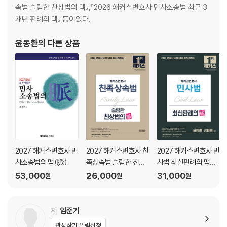
속법 슬림한 친상법의 맥』,『2026 해커스변호사 민사소송법 최근 3
제6장 소멸시효 / 614
개년 판례의 맥』 등이있다.
제1절 총설 / 614
제2절 소멸시효의 요건 / 623
윤동환
의 다른 상품
제3절 소멸시효의 중단과 정지 / 650
제4절 소멸시효완성의 효과 / 671
2027 해커스변호사 민
2027 해커스변호사 친
2027 해커스변호사 민
사소송법의 맥(脈)
족상속법 슬림한 친상
사법 최신판례의 맥
법의 맥(脈)
(脈)
53,000
26,000
31,000
원
원
원
저
임준기
관심작가 알림신청