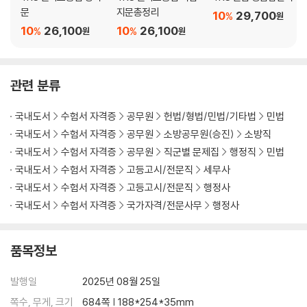
문
지문총정리
10
29,700
%
원
10
26,100
10
26,100
%
%
원
원
관련 분류
국내도서
수험서 자격증
공무원
헌법/형법/민법/기타법
민법
국내도서
수험서 자격증
공무원
소방공무원(승진)
소방직
국내도서
수험서 자격증
공무원
직군별 문제집
행정직
민법
국내도서
수험서 자격증
고등고시/전문직
세무사
국내도서
수험서 자격증
고등고시/전문직
행정사
국내도서
수험서 자격증
국가자격/전문사무
행정사
품목정보
발행일
2025년 08월 25일
쪽수, 무게, 크기
684쪽 | 188*254*35mm