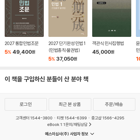
2027 통합민법조문
2027 단기완성 민법 1
객관식 민사집행법
윤
(민법총칙·물권법)
민
5
49,400
45,000
%
원
원
5
37,050
1
%
원
이 책을 구입하신 분들이 산 분야 책
로그인
최근 본 상품
주문/배송
고객센터 1544-3800
티켓 1544-6399
중고샵 1566-4295
eBook 1:1문의/채팅상담
예스이십사(주) 사업자 정보