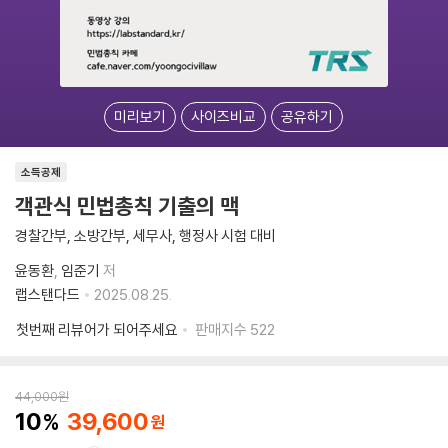
미리보기
사이즈비교
공유하기
소득공제
객관식 민법총칙 기출의 맥
경찰간부, 소방간부, 세무사, 행정사 시험 대비
윤동환
임준기
저
랩스탠다드
2025.08.25.
첫번째 리뷰어가 되어주세요
판매지수
522
44,000
원
10
39,600