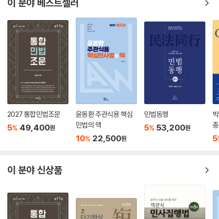
이 분야 베스트셀러
2027 통합민법조문
윤동환 주관식용 핵심
민법동행
박
민법의 맥
총
5
49,400
5
53,200
%
%
원
원
10
22,500
5
%
원
이 분야 신상품