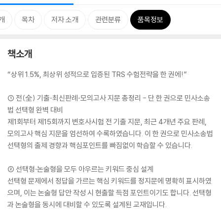
개
목차
저자 소개
관련분류
품목정보
책소개
“상위 1.5%, 최상위 성적으로 입증된 TRS 수험전략을 한 권에!”
① 전(全) 기출⋅최신판례⋅모의고사 지문 총정리 - 단 한 권으로 민사소송
법 선택형 완벽 대비
제1회부터 제15회까지 변호사시험 전 기출 지문, 최근 4개년 주요 판례,
모의고사 핵심 지문을 엄선하여 수록하였습니다. 이 한 권으로 민사소송법
선택형의 출제 경향과 핵심포인트를 빠짐없이 학습할 수 있습니다.
② 선택형·논술형을 모두 아우르는 키워드 중심 설계
선택형 문제에서 정답을 가르는 핵심 키워드를 정지문에 명확히 표시하였
으며, 이는 논술형 답안 작성 시 현출할 득점 포인트이기도 합니다. 선택형
과 논술형을 동시에 대비할 수 있도록 설계된 교재입니다.