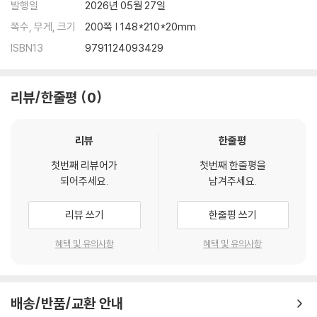
발행일
2026년 05월 27일
쪽수, 무게, 크기
200쪽 | 148*210*20mm
ISBN13
9791124093429
리뷰/한줄평
0
리뷰
한줄평
첫번째 리뷰어가
첫번째 한줄평을
되어주세요.
남겨주세요.
리뷰 쓰기
한줄평 쓰기
혜택 및 유의사항
혜택 및 유의사항
배송/반품/교환 안내