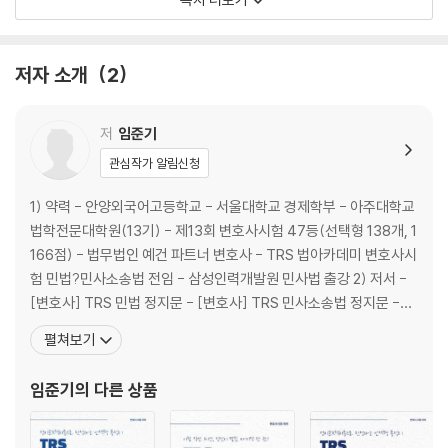
제3절 소송상의 대리인 / 28
제3편 제1심 소송절차 / 35
저자 소개
2
제1장 소송의 개시와 심리의 대상 / 36
제1절 소의 의의와 종류 / 36
제2절 소송요건 / 38
저
임준기
제3절 소의 이익 / 39
관심작가 알림신청
제4절 소송물 / 46
제5절 소의 제기 / 47
1) 약력 - 안양외국어고등학교 - 서울대학교 경제학부 - 아주대학교
제2장 소제기 효과 / 50
법학전문대학원(13기) - 제13회 변호사시험 47등(선택형 138개, 1
제3장 변론 / 53
166점) - 법무법인 예건 파트너 변호사 - TRS 법아카데미 변호사시
제1절 변론의 의의와 종류 / 53
험 민법?민사소송법 전임 - 삼성인력개발원 민사법 출강 2) 저서 -
제2절 변론의 여러 가지 원칙 / 53
[변호사] TRS 민법 정지문 - [변호사] TRS 민사소송법 정지문 -
제3절 변론의 준비 / 62
[변호사] TRS 민사소송법 쟁점답안지 - [공인노무사] 민법 핵심지
펼쳐보기
제4절 변론의 내용과 소송행위 / 62
문의 맥 - [공인노무사] 민법 정지문의 맥 - [공인노무사] 민사소송
제5절 변론의 실시 / 65
법의 맥 - [공인노무사] 민사소송법 쟁점답안지 - [자격
임준기
의 다른 상품
제6절 기일·기간·송달 / 65
제4장 증거 / 73
제1절 서설 / 73