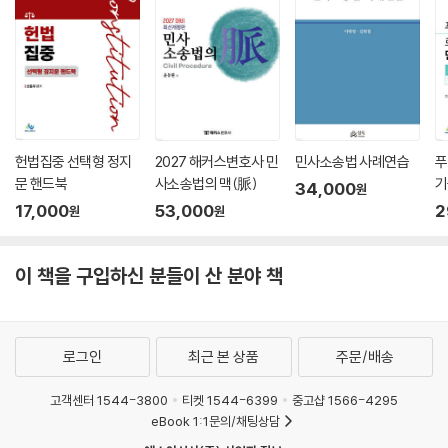
헌법집중 선택형 정지
2027 해커스변호사 민
민사소송법 사례연습
푸
문 핸드북
사소송법의 맥(脈)
기
34,000
원
문
17,000
53,000
2
원
원
이 책을 구입하신 분들이 산 분야 책
로그인
최근 본 상품
주문/배송
고객센터 1544-3800
티켓 1544-6399
중고샵 1566-4295
eBook 1:1문의/채팅상담