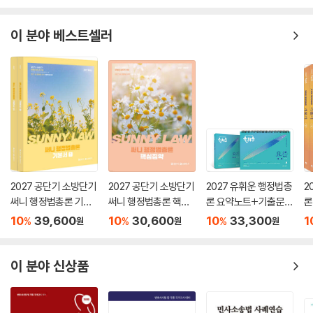
이 분야 베스트셀러
2027 공단기 소방단기
2027 공단기 소방단기
2027 유휘운 행정법총
2
써니 행정법총론 기본
써니 행정법총론 핵심
론 요약노트+기출문제
론
서
집약
(요.플.)
기
10
39,600
10
30,600
10
33,300
1
%
%
%
원
원
원
이 분야 신상품