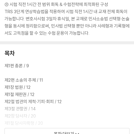
③ 시험 직전 1시간 전 범위 회독 & 수험전략에 최적화된 구성
TRS 3단계 연상학습법을 적용하여 시험 직전 1시간 내 교재 전체 회독이
가능합니다. 변호사시험 3일차 휴식일, 본 교재로 민사소송법 선택형·논술
형을 동시에 정리함으로써, 민사법 선택형 뿐만 아니라 사례형과 기록형에
서도 고득점을 할 수 있는 수험 운용이 가능합니다.
목차
제1편 총론 / 9
제2편 소송의 주체 / 11
제1장 법원 / 12
제1절 재판권 / 12
제2절 법관의 제척·기피·회피 / 12
제3절 관할권 / 14
제2장 당사자 / 20
제1절 당사자확정 / 20
제2절 당사자자격 / 24
목차 더보기