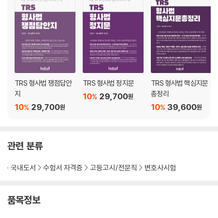
제1장 병합청구소송 / 114
제1절 청구의 원시적 병합 / 114
제2절 청구의 후발적 병합 / 118
제2장 다수당사자소송 / 123
제1절 공동소송 / 123
제2절 소송참가 / 133
제3절 당사자의 변경 / 142
TRS 형사법 쟁점답안
TRS 형사법 정지문
TRS 형사법 핵심지문
지
총정리
제6편 상소 및 재심 / 145
10
29,700
%
원
10
29,700
10
39,600
제1절 상소 / 146
%
%
원
원
제2절 재심절차 / 156
부록 키워드 쟁점명 / 159
관련 분류
국내도서
수험서 자격증
고등고시/전문직
변호사시험
품목정보