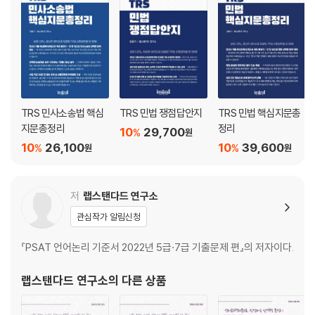
제2절 요증사실 / 73
제3절 불요증사실 / 73
제4절 증거조사 / 76
제5절 자유심증주의 / 83
제6절 증명책임 / 85
TRS 민사소송법 핵심
TRS 민법 쟁점답안지
TRS 민법 핵심지문총
제4편 소송의 종료 / 87
지문총정리
정리
10
29,700
제1장 총설 / 88
%
원
10
26,100
10
39,600
%
%
제2장 당사자의 행위에 의한 종료 / 88
원
원
제1절 소의 취하와 재소금지 / 88
제2절 청구의 포기, 인낙 / 92
저
랩스탠다드 연구소
제3절 재판상 화해 / 93
제3장 종국판결에 의한 종료 / 96
관심작가 알림신청
제1절 판결의 종류 / 96
『PSAT 언어논리 기준서 2022년 5급·7급 기출문제 편』의 저자이다.
제2절 기판력 / 98
제3절 기판력의 범위와 작용 / 98
랩스탠다드 연구소
의 다른 상품
제5편 병합소송 / 113