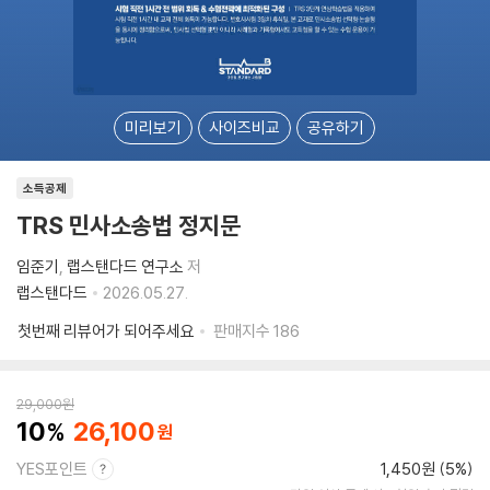
미리보기
사이즈비교
공유하기
소득공제
TRS 민사소송법 정지문
임준기
랩스탠다드 연구소
저
랩스탠다드
2026.05.27.
첫번째 리뷰어가 되어주세요
판매지수
186
29,000
원
10
26,100
YES포인트
1,450원 (5%)