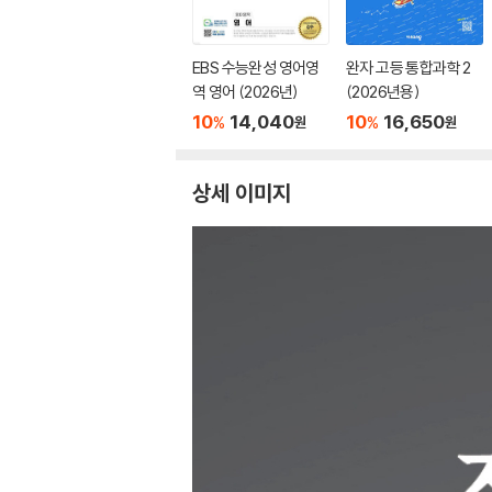
EBS 수능완성 영어영
완자 고등 통합과학 2
역 영어 (2026년)
(2026년용)
10
14,040
10
16,650
%
%
원
원
상세 이미지