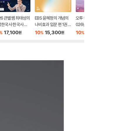
26 큰별쌤 최태성의
EBS 윤혜정의 개념의
오투 중학 과학 2-2 (2
2026 
별한국사 한국사능
나비효과 입문 편 1권
026년)
별별한국
정시험 심화(1,2,3
문학 (2026년용)
력검정시험
17,100
10
15,300
10
17,550
10
1
%
%
%
%
원
원
원
 상
급) 하