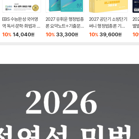
EBS 수능완성 국어영
2027 유휘운 행정법총
2027 공단기 소방단기
20
역 독서·문학·화법과 작
론 요약노트+기출문제
써니 행정법총론 기본
별
문 (2026년)
(요.플.)
서
력검
10
14,040
10
33,300
10
39,600
10
%
%
%
원
원
원
급)