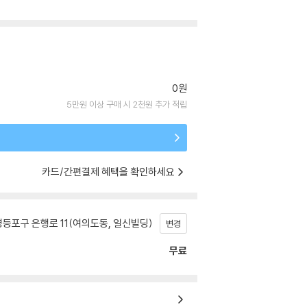
0원
5만원 이상 구매 시 2천원 추가 적립
카드/간편결제 혜택을 확인하세요
등포구 은행로 11(여의도동, 일신빌딩)
변경
무료