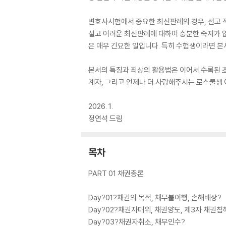
변호사시험에서 중요한 최신판례의 경우, 선고 직
설고 어려운 최신판례에 대하여 충분한 숙지가 
은 매우 긴요한 일입니다. 특히 수험생이라면 본
본서의 특징과 최상의 활용법은 이어서 수록된 초
계자, 그리고 언제나 더 사랑해주시는 로스쿨생 
2026. 1.
정연석 드림
목차
PART 01 채권총론
Day?01?채권의 목적, 채무불이행, 손해배상?
Day?02?채권자대위, 채권양도, 제3자 채권침
Day?03?채권자취소, 채무인수?