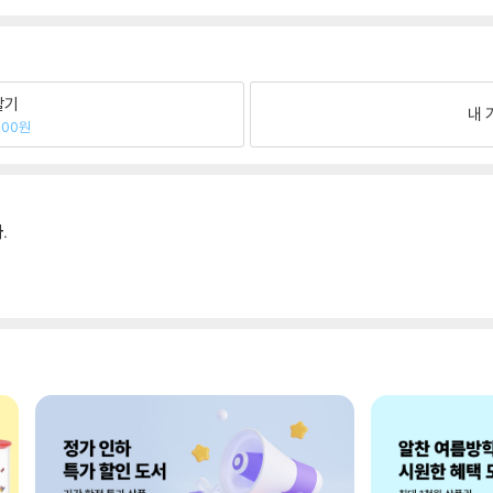
팔기
내 
000원
.