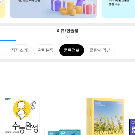
리뷰/한줄평
0
차
저자 소개
관련분류
품목정보
출판사 리뷰