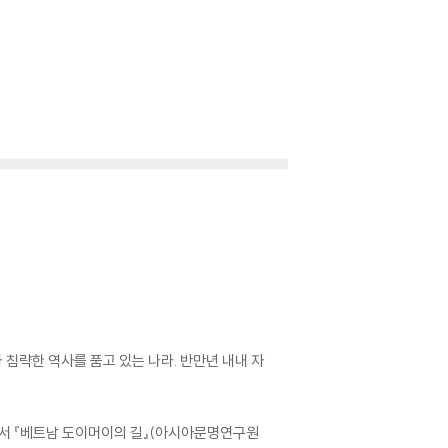
 침략한 역사를 품고 있는 나라. 반만년 내내 자
 『베트남 도이머이의 길』(아시아문명연구원