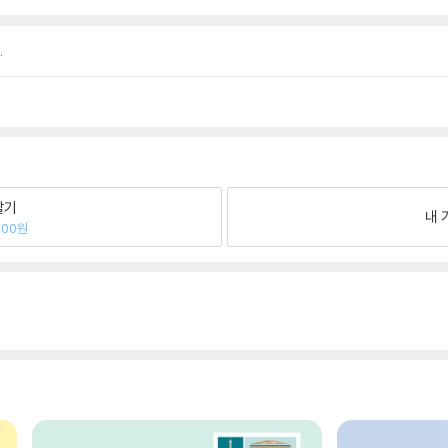
.
팔기
내 
000원