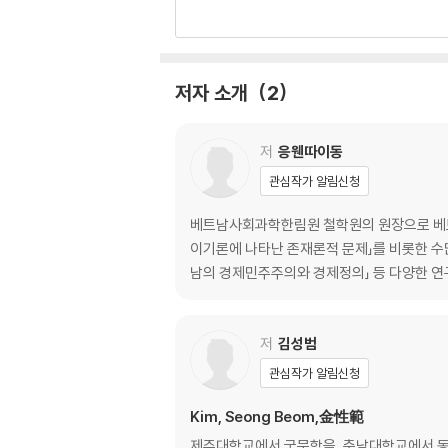
8월혁명 43
3 분단과 전쟁에서 다시 분단으로
전국항전 54
저자 소개
2
디엔비엔푸 58
제네바협정과 다시 분단으로 62
저
응웬따이동
4 남부와 꼰다오
관심작가 알림신청
베트남공화국 66
베트남남부해방민족전선 78
베트남사회과학한림원 철학원의 원장으로 베트남
지상의 지옥, 꼰다오 82
이기론에 나타난 존재론적 문제」를 비롯한 수
남의 경제민주주의와 경제정의」 등 다양한 연
5 회고-프랑스의 침략과 저항
유년의 호치민 96
베트남의 마지막 왕조 104
저
김성범
판딘풍의 흐엉케 기의 110
관심작가 알림신청
6 도이머이의 길
Kim, Seong Beom,金性範
마을에서 중앙으로 116
제주대학교에서 국문학을, 충남대학교에서 동