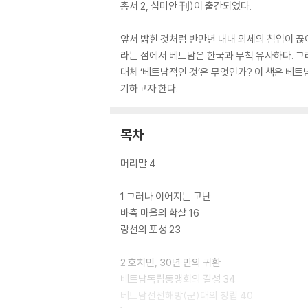
총서 2, 심미안 刊)이 출간되었다.
앞서 밝힌 것처럼 반만년 내내 외세의 침입이 끊
라는 점에서 베트남은 한국과 무척 유사하다. 
대체 ‘베트남적인 것’은 무엇인가? 이 책은 베
기하고자 한다.
목차
머리말 4
1 그러나 이어지는 고난
바축 마을의 학살 16
랑선의 포성 23
2 호치민, 30년 만의 귀환
베트남독립동맹회의 결성 34
베트남선전해방(군)대의 창립 40