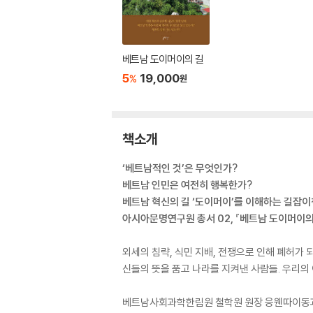
베트남 도이머이의 길
5
19,000
%
원
책소개
‘베트남적인 것’은 무엇인가?
베트남 인민은 여전히 행복한가?
베트남 혁신의 길 ‘도이머이’를 이해하는 길잡이
아시아문명연구원 총서 02, 『베트남 도이머이의
외세의 침략, 식민 지배, 전쟁으로 인해 폐허가 
신들의 뜻을 품고 나라를 지켜낸 사람들. 우리의
베트남사회과학한림원 철학원 원장 응웬따이동과