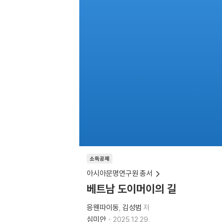
소득공제
아시아문명연구원 총서
베트남 도이머이의 길
응웬따이동
김성범
저
심미안
2025.12.29.