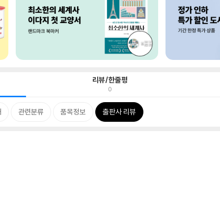
리뷰/한줄평
0
개
관련분류
품목정보
출판사 리뷰