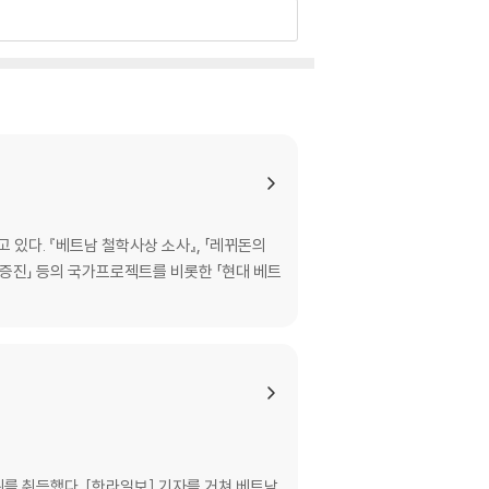
있다. 『베트남 철학사상 소사』, 「레뀌돈의
증진」 등의 국가프로젝트를 비롯한 「현대 베트
 취득했다. [한라일보] 기자를 거쳐 베트남