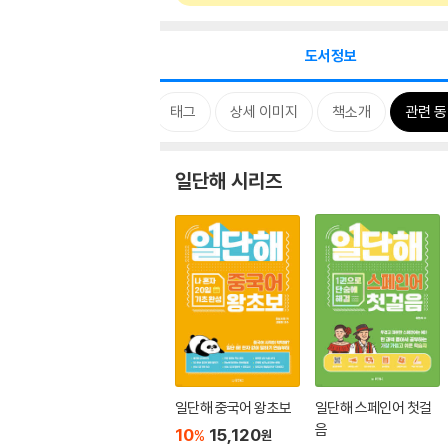
도서정보
시리즈
태그
상세 이미지
책소개
관련 
일단해 시리즈
일단해 중국어 왕초보
일단해 스페인어 첫걸
음
10
15,120
%
원