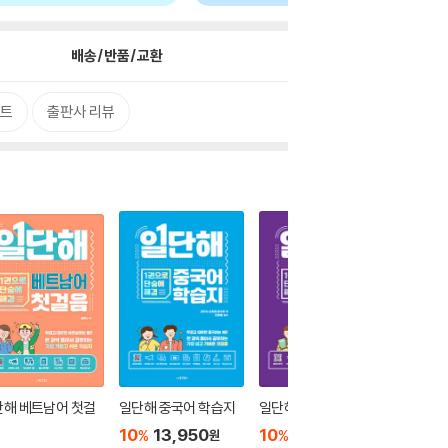
배송/반품/교환
멘트
출판사 리뷰
더보기
단해 베트남어 첫걸
일단해 중국어 학습지
일단해 일본어 학습지
10
13,950
10
13,950
%
%
원
원