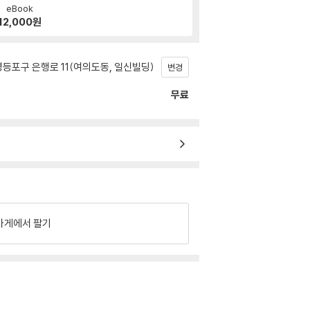
eBook
12,000
원
등포구 은행로 11(여의도동, 일신빌딩)
변경
무료
가게에서 팔기