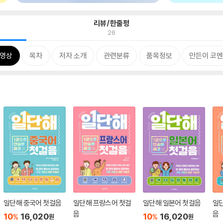
리뷰/한줄평
26
동영상
목차
저자 소개
관련분류
품목정보
만든이 코
일단해 중국어 첫걸음
일단해 프랑스어 첫걸
일단해 일본어 첫걸음
일
음
음
10
16,020
10
16,020
%
%
원
원