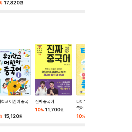
17,820
%
원
리학교 어린이 중국
진짜 중국어
타이위의 입터지는 중
초밀착 
국어
HSK 1
10
11,700
%
원
으로 끝
15,120
10
15,120
10
1
%
%
%
원
원