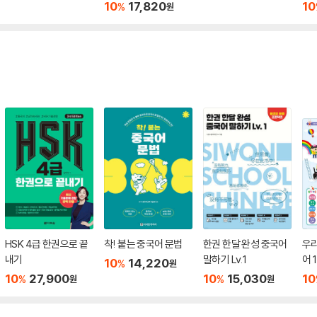
10
17,820
10
%
원
HSK 4급 한권으로 끝
착! 붙는 중국어 문법
한권 한달 완성 중국어
우
내기
말하기 Lv.1
어 1
10
14,220
%
원
10
27,900
10
15,030
10
%
%
원
원