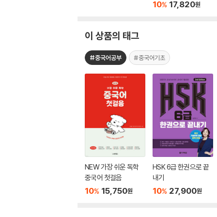
10
17,820
%
원
이 상품의 태그
#중국어공부
#중국어기초
NEW 가장 쉬운 독학
HSK 6급 한권으로 끝
중국어 첫걸음
내기
10
15,750
10
27,900
%
%
원
원