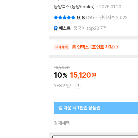
동양북스(동양books)
2026.01.20.
9.8
판매지수
2,022
26
베스트
중국어 top20 7주
롱 인덱스 (포인트 차감)
구매혜택
16,800
원
10
15,120
YES포인트
앱 다운 시 1천원 상품권
결제혜택