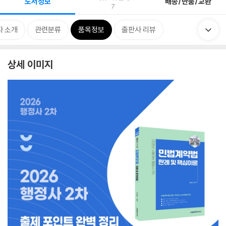
도서정보
배송/반품/교환
7
자 소개
관련분류
품목정보
출판사 리뷰
상세 이미지