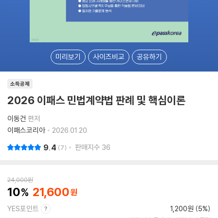
미리보기
사이즈비교
공유하기
소득공제
2026 이패스 민법계약법 판례 및 핵심이론
이동건
편저
이패스코리아
2026.01.20.
9.4
판매지수
36
7
24,000
원
10
21,600
YES포인트
1,200원 (5%)