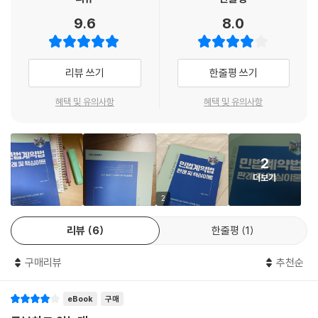
9.6
8.0
리뷰 쓰기
한줄평 쓰기
혜택 및 유의사항
혜택 및 유의사항
2
더보기
2
리뷰
6
한줄평
1
구매리뷰
추천순
eBook
구매