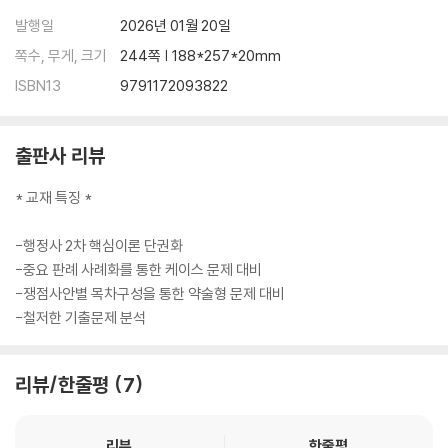
발행일
2026년 01월 20일
쪽수, 무게, 크기
244쪽 | 188*257*20mm
ISBN13
9791172093822
출판사 리뷰
* 교재 특징 *
-행정사 2차 핵심이론 단권화
-중요 판례 사례화를 통한 케이스 문제 대비
-쟁점사안별 목차구성을 통한 약술형 문제 대비
-철저한 기출문제 분석
리뷰/한줄평
7
리뷰
한줄평