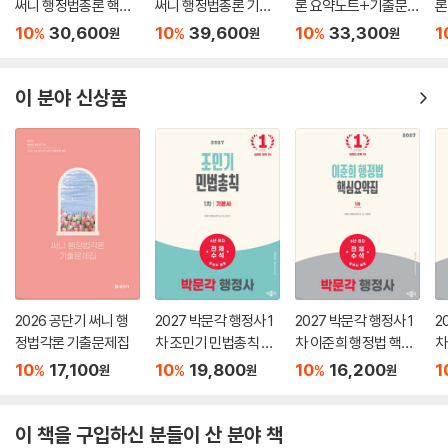
써니 행정법총론 핵심
써니 행정법총론 기본
론 요약노트+기출문제
론
집약
서
(요.플.)
기
10
30,600
10
39,600
10
33,300
1
%
%
%
원
원
원
이 분야 신상품
2026 공단기 써니 행
2027 박문각 행정사 1
2027 박문각 행정사 1
2
정법각론 기출문제집
차 조민기 민법총칙 기
차 이준희 행정법 핵심
차
본서
요약집
격
10
17,100
10
19,800
10
16,200
1
%
%
%
원
원
원
출
이 책을 구입하신 분들이 산 분야 책