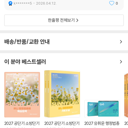
k*******5
2026.04.12.
0
한줄평 전체보기
배송/반품/교환 안내
이 분야 베스트셀러
2027 공단기 소방단기
2027 공단기 소방단기
2027 유휘운 행정법총
2