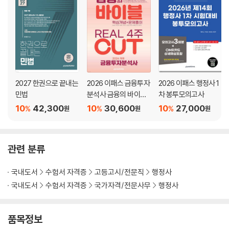
2027 한권으로 끝내는
2026 이패스 금융투자
2026 이패스 행정사 1
민법
분석사 금융의 바이블
차 봉투모의고사
4주 CUT (핵심개념
10
42,300
10
30,600
10
27,000
%
%
%
원
원
원
+문제풀이)
관련 분류
국내도서
수험서 자격증
고등고시/전문직
행정사
국내도서
수험서 자격증
국가자격/전문사무
행정사
품목정보