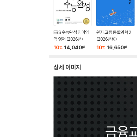
EBS 수능완성 영어영
완자 고등 통합과학 2
역 영어 (2026년)
(2026년용)
10
14,040
10
16,650
%
%
원
원
상세 이미지