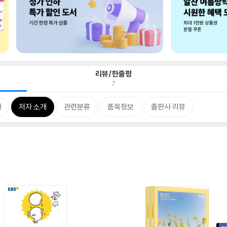
리뷰/한줄평
7
차
저자 소개
관련분류
품목정보
출판사 리뷰