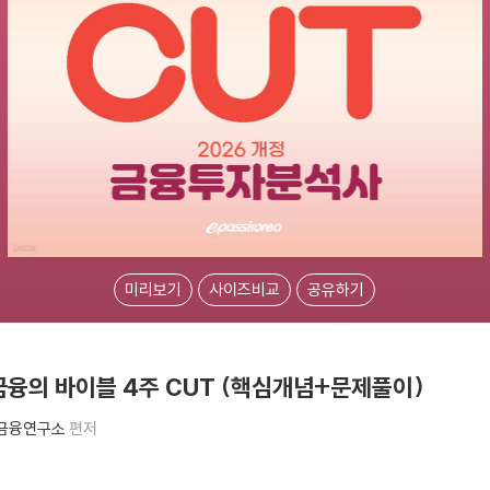
미리보기
사이즈비교
공유하기
금융의 바이블 4주 CUT (핵심개념+문제풀이)
금융연구소
편저