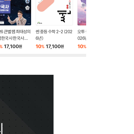
26 큰별쌤 최태성의
쎈 중등 수학 2-2 (202
오투 중학 과학 2-2 (2
2026 
별한국사 한국사능
6년)
026년)
별별한국
정시험 심화(1,2,3
력검정시험
17,100
10
17,100
10
17,550
10
1
%
%
%
%
원
원
원
 상
급) 하