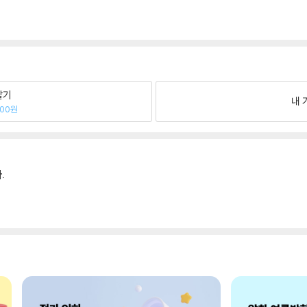
팔기
내 
100원
.