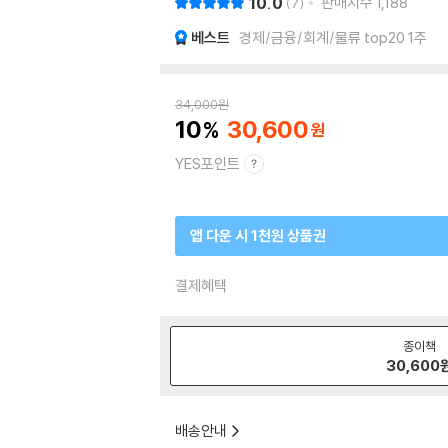
10.0
판매지수
1,188
7
베스트
경제/금융/회계/물류 top20 1주
34,000
원
10
30,600
YES포인트
앱 다운 시 1천원 상품권
결제혜택
종이책
30,600
배송안내