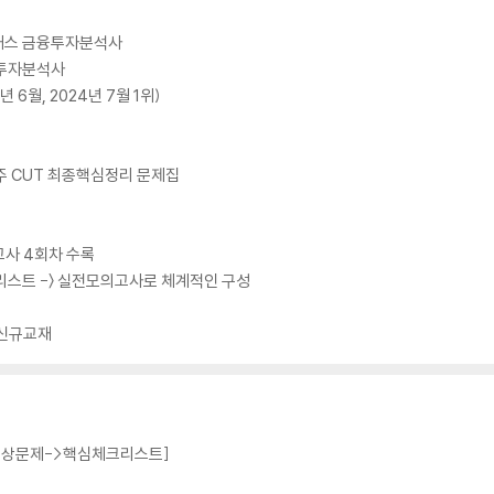
 이패스 금융투자분석사
융투자분석사
년 6월, 2024년 7월 1위)
주 CUT 최종핵심정리 문제집
고사 4회차 수록
리스트 -〉 실전모의고사로 체계적인 구성
 신규교재
예상문제->핵심체크리스트]