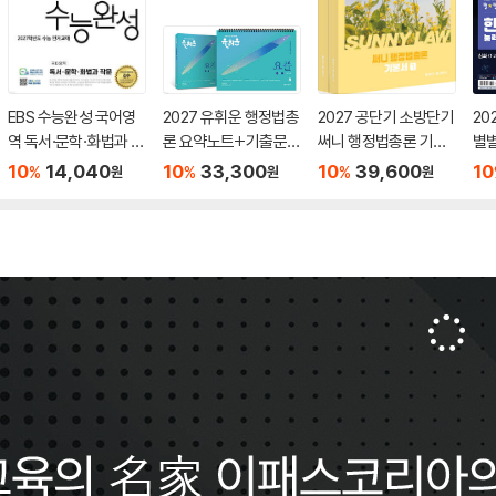
EBS 수능완성 국어영
2027 유휘운 행정법총
2027 공단기 소방단기
20
역 독서·문학·화법과 작
론 요약노트+기출문제
써니 행정법총론 기본
별
문 (2026년)
(요.플.)
서
력검
10
14,040
10
33,300
10
39,600
10
%
%
%
원
원
원
급)