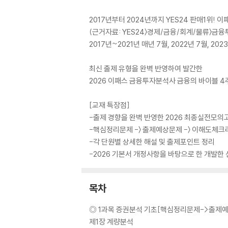
2017년부터 2024년까지 YES24 판매1위!
(근거자료: YES24〉경제/금융/회계/물류〉금
2017년~2021년 매년 7월, 2022년 7월, 2023
최신 출제 유형을 완벽 반영하여 발간한
2026 이패스 금융투자분석사 금융의 바이블 4
[교재 특장점]
-출제 경향을 완벽 반영한 2026 최종실전모의
-핵심정리문제 -〉 출제예상문제 -〉 이해도체크
-각 단원별 상세한 해설 및 출제포인트 정리
-2026 기본서 개정사항을 바탕으로 한 개발한
목차
◎ 1과목 증권분석 기초[핵심정리문제->출제
제1장 계량분석