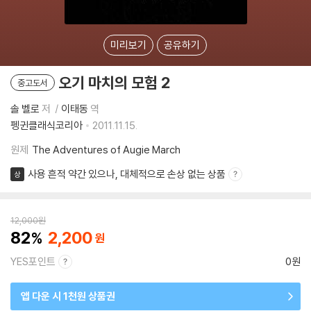
미리보기
공유하기
오기 마치의 모험 2
중고도서
솔 벨로
저
이태동
역
펭귄클래식코리아
2011.11.15.
원제
The Adventures of Augie March
사용 흔적 약간 있으나, 대체적으로 손상 없는 상품
상
12,000
원
82
2,200
YES포인트
0원
앱 다운 시 1천원 상품권