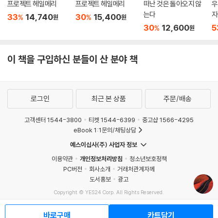
는 것, 그리고 감옥과도 같이 우리 주위를 둘러싼 존재의 벽을 뚫고 완전한
프로젝트 헤일메리
프로젝트 헤일메리
떠난 것은 돌아오지 않
우
자유를 쟁취하려는 욕망 사이에 가로놓인 실존적 딜레마를 취급하고 있다.
는다
자
33
14,740
30
15,400
%
%
원
원
30
12,600
5
%
원
소설은 ‘음울한 도시’ 시카고에서 자칭 철학자 오기 마치의 어린 시절로 시
작된다. 오기는 가난한 집안의 사생아로 태어났다. 그의 가족은 항상 남에
이 책을 구입하신 분들이 산 분야 책
게 짓밟히는 어머니, 돈과 출세에 집착하는 형 사이먼, 지적장애아 동생 조
지, 그리고 하숙인임에도 그들 위에 군림하려는 로시 할머니로 이루어진
다. 이런 상황에서 오기는 일찍부터 경제적으로 자활의 길을 걷지 않으면
안 되었다. 생계를 유지하기 위해 도둑, 강도, 사기, 돈 많은 불구자의 몸종,
로그인
최근 본 상품
주문/배송
과대망상에 사로잡힌 백만장자 작가의 비서, 독수리 훈련사 등 기이한 직
업을 전전한다. 이런 과정에서 그는 사람을 끄는 특유의 남성적 매력과 순
고객센터 1544-3800
티켓 1544-6399
중고샵 1566-4295
응적인 성격 탓에 주위의 도움과 간섭에서 벗어나지 못한다. 그러나 겉으
eBook 1:1문의/채팅상담
로 보이는 유약한 태도와는 달리 자신의 운명을 결정지으려는 숙명 앞에서
예스이십사(주) 사업자 정보
는 확고히 다른 길을 택하는 강인함을 보인다. 항상 “보다 나은 운명을 개
이용약관
개인정보처리방침
청소년보호정책
척해야 한다. 그것은 내가 찾으려는 운명이 되지 못한다”며 주위의 간청을
PC버전
회사소개
거래처관계자께
뿌리치고 다른 삶을 찾으려 한다. 그것은 운명을 뛰어넘어 진정한 자아를
도서홍보
광고
찾으려는 숭고한 인간성을 의미한다. 자기 앞에 놓인 운명의 길 앞에서 당
Copyright © YES24 Corp. All Rights Reserved.
당히 우회도를 택하는 오기 마치는 도덕적인 생존과 진정한 자유를 추구해
MATOM1
야 한다는 작가의 사상을 대변한다.
바로구매
카트담기