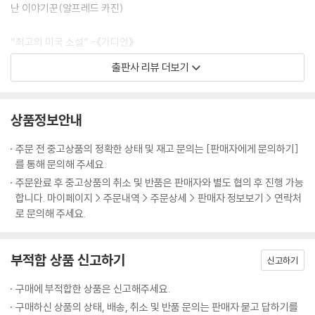
난 이야기꾼(알프레드 카진)
“최고의 미국 소설” -《가디언》
“유쾌하다. 통쾌하다. 유머 가득한 솔 벨로의 대표작이다.” -《옵저버》
출판사 리뷰 더보기
“드물게 보는 중요한 작품, 그 오락성을 높이 평가한다. - 킹슬리 에이미즈
“수년래를 통틀어 미국 소설 중 가장 새로운 형식” - J. B. 프리스틀리
상품정보안내
세 번의 전미 도서상 수상자이자 노벨문학상 수상 작가 솔 벨로의 대표작
출간
주문 전 중고상품의 정확한 상태 및 재고 문의는 [판매자에게 문의하기]
를 통해 문의해 주세요.
20세기 가장 지성적인 작가 솔 벨로의 대표작 세 종이 펭귄클래식 코리아
주문완료 후 중고상품의 취소 및 반품은 판매자와 별도 협의 후 진행 가능
에서 출간되었다. 「오기 마치의 모험」, 「비의 왕 헨더슨」, 「허조그」가 바로
합니다. 마이페이지 > 주문내역 > 주문상세 > 판매자 정보보기 > 연락처
그것인데, 이들 작품은 순서대로 솔 벨로의 세 번째, 네 번째, 다섯 번째 장
로 문의해 주세요.
편소설이다. 윌리엄 포크너의 계승자이고(프레드릭 듀피), 새로운 신화를
창조해 내는 진실한 소설가이자 뛰어난 이야기꾼(알프레드 카진)이라고
부적합 상품 신고하기
칭해지는 솔 벨로는, 그가 없이는 현대 미국문학을 논할 수 없다고 여겨질
신고하기
정도로 중요한 작가다. 러시아 유대인으로서 미국에서 살면서 소외되고 가
구매에 부적합한 상품은 신고해주세요.
난한 환경에서 자랐음에도 그의 문학은 특유의 입담과 재치, 쥬다이즘에서
구매하신 상품의 상태, 배송, 취소 및 반품 문의는 판매자 묻고 답하기를
연유된 긍정적인 인생관으로 웃음과 유머, 희망이 가득하다. 방대한 독서