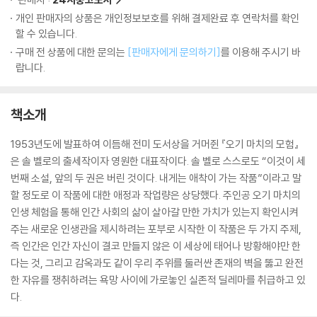
개인 판매자의 상품은 개인정보보호를 위해 결제완료 후 연락처를 확인
할 수 있습니다.
구매 전 상품에 대한 문의는
[판매자에게 문의하기]
를 이용해 주시기 바
랍니다.
책소개
1953년도에 발표하여 이듬해 전미 도서상을 거머쥔 『오기 마치의 모험』
은 솔 벨로의 출세작이자 영원한 대표작이다. 솔 벨로 스스로도 “이것이 세
번째 소설, 앞의 두 권은 버린 것이다. 내게는 애착이 가는 작품”이라고 말
할 정도로 이 작품에 대한 애정과 작업량은 상당했다. 주인공 오기 마치의
인생 체험을 통해 인간 사회의 삶이 살아갈 만한 가치가 있는지 확인시켜
주는 새로운 인생관을 제시하려는 포부로 시작한 이 작품은 두 가지 주제,
즉 인간은 인간 자신이 결코 만들지 않은 이 세상에 태어나 방황해야만 한
다는 것, 그리고 감옥과도 같이 우리 주위를 둘러싼 존재의 벽을 뚫고 완전
한 자유를 쟁취하려는 욕망 사이에 가로놓인 실존적 딜레마를 취급하고 있
다.