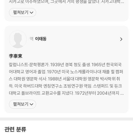
시카고로 이주하였으며, 그곳에서 거의 평생을 살았다. 시카고대학
교를 다녔고, 1937년에 노스웨스턴대학교를 졸업했다. 1962년부터
펼쳐보기
30년간 시카고대학교 교수로 재직했으며, 이외에도 미네소타·프린
스턴·뉴욕 대학교, 하버드대학, 시카고대학교 등 여러 곳에서 강의를
하면서 작품을 썼다. 몇몇 유명 대학교에
역
이태동
李泰東
칼럼니스트·문학평론가. 1939년 경북 청도 출생. 1965년 한국외국
어대학교 영어과 졸업. 1970년 미국 노스캐롤라이나대 채플 힐 캠퍼
스 대학원 영문학 석사. 1988년 서울대 대학원 영문학 박사학위 취
득. 미국 하버드대학 옌칭연구소 초빙연구원 역임. 스탠퍼드 및 듀크
대학교 플브라이트 교환교수를 지냈다. 1972년부터 2004년까지 서
강대학교 영문과 교수 및 문과대학장을 지냈으며, 현재 서강대 명예
펼쳐보기
교수로 있다. 1976년 『문학사상』에 평론 등단, 서울시문화상 문학부
문, 김환태평론상, 조연현문학상, 이종구수필문학상 등을 수상했다.
평론집 『부조리와 인간의식』, 『한국문
관련 분류