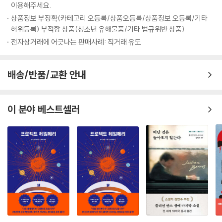
이용해주세요.
량에서 비롯된 해박함과 글쓰기에 대한 무서운 집념은 세 차례나 영예로운
상품정보 부정확(카테고리 오등록/상품오등록/상품정보 오등록/기타
전미 도서상을 거머쥐고 노벨문학상을 수상하는 바탕이 된다. 자서전적 사
허위등록) 부적합 상품(청소년 유해물품/기타 법규위반 상품)
실이 녹아들어 자칫 개인의 일기가 될 소지가 있는 그의 소설들은 소재가
전자상거래에 어긋나는 판매사례: 직거래 유도
주제가 되는 우를 범하지 않고 어느 시기, 어느 곳에서 읽어도 공감을 얻어
내는 보편성을 획득한다. 바로 그것이 솔 벨로의 작품을 현대의 고전이라
고 칭하는 이유일 것이다. 늦었지만 이런 작가의 대표작 세 편을 한꺼번에
배송/반품/교환 안내
만날 수 있다니 펭귄클래식 코리아가 오랫동안 정성 들여 준비한 선물임이
분명하다.
이 분야 베스트셀러
“나는 보다 나은 운명을 개척할 거야.” 운명에 맞선 자아 탐구의 모험
1953년도에 발표하여 이듬해 전미 도서상을 거머쥔 「오기 마치의 모험」은
솔 벨로의 출세작이자 영원한 대표작이다. 솔 벨로 스스로도 “이것이 세 번
째 소설, 앞의 두 권은 버린 것이다. 내게는 애착이 가는 작품”이라고 말할
정도로 이 작품에 대한 애정과 작업량은 상당했다. 주인공 오기 마치의 인
생 체험을 통해 인간 사회의 삶이 살아갈 만한 가치가 있는지 확인시켜 주
는 새로운 인생관을 제시하려는 포부로 시작한 이 작품은 두 가지 주제, 즉
인간은 인간 자신이 결코 만들지 않은 이 세상에 태어나 방황해야만 한다