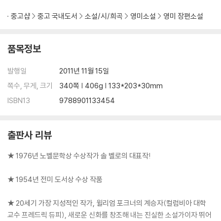
중고샵
중고 국내도서
소설/시/희곡
영미소설
영미 장편소설
품목정보
발행일
2011년 11월 15일
쪽수, 무게, 크기
340쪽 | 406g | 133*203*30mm
ISBN13
9788901133454
출판사 리뷰
★ 1976년 노벨문학상 수상작가 솔 벨로의 대표작!
★ 1954년 전미 도서상 수상 작품
★ 20세기 가장 지성적인 작가, 윌리엄 포크너의 계승자(컬럼비아 대학
교수 프레드릭 듀피), 새로운 신화를 창조해 내는 진실한 소설가이자 뛰어