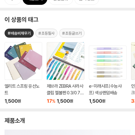
이 상품의 태그
#배송비채우기
#초등필사
#초등글쓰기
엘리트 스프링 유선노
제브라 ZEBRA 사라사
e-미래샤프(수능샤
인
트
클립 젤볼펜 0.3/0.7m
프) 색상랜덤배송
크
m
1,500
17
1,500
1,500
3
%
원
원
원
제품소개