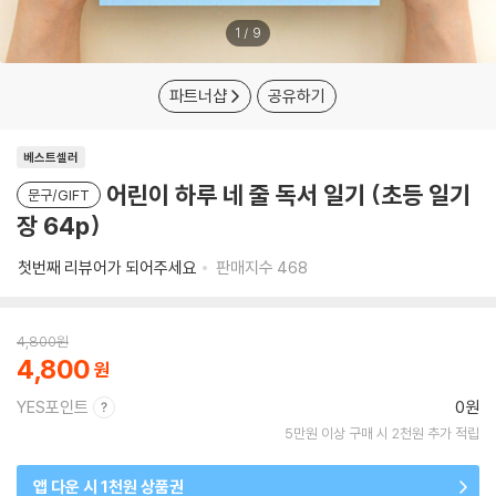
1
/
9
파트너샵
공유하기
베스트셀러
어린이 하루 네 줄 독서 일기 (초등 일기
문구/GIFT
장 64p)
첫번째 리뷰어가 되어주세요
판매지수
468
4,800
원
4,800
YES포인트
0원
5만원 이상 구매 시 2천원 추가 적립
앱 다운 시 1천원 상품권