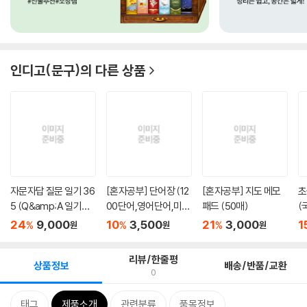
인디고(문구)
의 다른 상품
자문자답 질문 일기 36
[혼자공부] 단어장 (12
[혼자공부] 지도 메모
초
5 (Q&amp;A 일기장,
00단어,영어단어,미니
패드 (50매)
(
문답책)
수첩...
정.
24
9,000
10
3,500
21
3,000
1
%
%
%
원
원
원
리뷰/한줄평
상품정보
배송/반품/교환
0
태그
제품소개
관련분류
품목정보