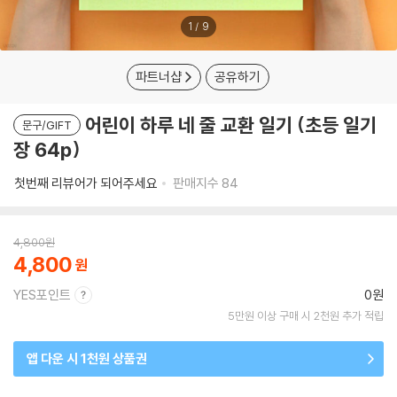
1
/
9
파트너샵
공유하기
어린이 하루 네 줄 교환 일기 (초등 일기
문구/GIFT
장 64p)
첫번째 리뷰어가 되어주세요
판매지수
84
4,800
원
4,800
YES포인트
0원
5만원 이상 구매 시 2천원 추가 적립
앱 다운 시 1천원 상품권