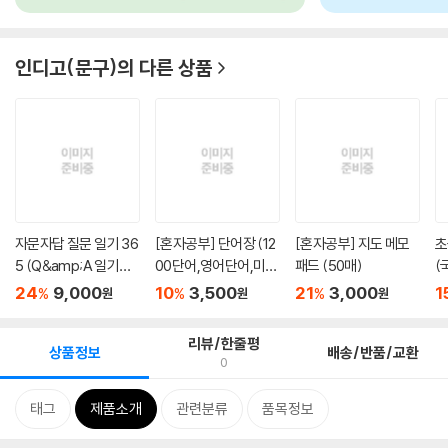
인디고(문구)
의 다른 상품
자문자답 질문 일기 36
[혼자공부] 단어장 (12
[혼자공부] 지도 메모
초
5 (Q&amp;A 일기장,
00단어,영어단어,미니
패드 (50매)
(
문답책)
수첩...
정.
24
9,000
10
3,500
21
3,000
1
%
%
%
원
원
원
리뷰/한줄평
상품정보
배송/반품/교환
0
태그
제품소개
관련분류
품목정보