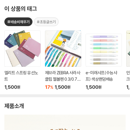
이 상품의 태그
#배송비채우기
#초등글쓰기
엘리트 스프링 유선노
제브라 ZEBRA 사라사
e-미래샤프(수능샤
인
트
클립 젤볼펜 0.3/0.7m
프) 색상랜덤배송
크
m
1,500
17
1,500
1,500
1
%
원
원
원
제품소개