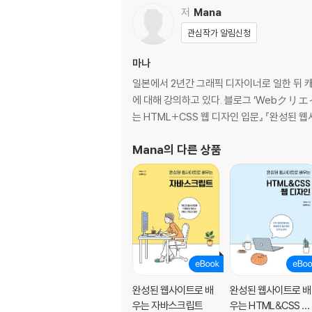
1-3 사용성이란?
저
Mana
__읽기 쉬운 글 만들기
관심작가 알림신청
__사용하기 쉬운 조작성
1-4 웹 사이트의 구조
마나
__인터넷이란?
일본에서 2년간 그래픽 디자이너로 일한 뒤 캐
__웹이란?
에 대해 강의하고 있다. 블로그 ‘Webクリエ
__웹 페이지의 구조
는 HTML+CSS 웹 디자인 입문』 『완성된 웹
__URL이란?
1-5 장치의 종류
Mana
의 다른 상품
__단말기
__주변기기
1-6 웹 브라우저의 종류
__웹 페이지는 웹 브라우저에서
1-7 제작 흐름
__제작 흐름
__기획
__사이트맵 제작
완성된 웹사이트로 배
완성된 웹사이트로 배
__와이어프레임 만들기
우는 자바스크립트
우는 HTML&CSS 웹
__와이어프레임 작성 예