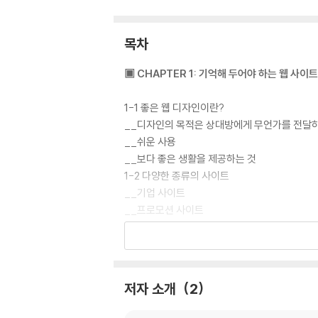
목차
▣ CHAPTER 1: 기억해 두어야 하는 웹 사이
1-1 좋은 웹 디자인이란?
__디자인의 목적은 상대방에게 무언가를 전달
__쉬운 사용
__보다 좋은 생활을 제공하는 것
1-2 다양한 종류의 사이트
__기업 사이트
__프로모션 사이트
__포트폴리오 사이트
__쇼핑 사이트
__미디어 사이트
__SNS
저자 소개
2
__ “사용하기 쉬움”을 생각하기
__보기 쉽게 디자인하기