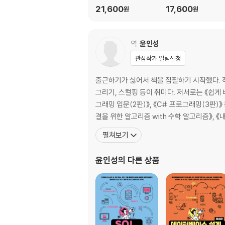
디자인
21,600
17,600
원
원
__디자인
__코딩
__웹에 공개
역
윤인성
1-8 제작을 시작하기 전에
관심작가 알림신청
__텍스트 에디터 설치
__브라우저 설치
출근하기가 싫어서 책을 집필하기 시작했다. 직
__구글 크롬 설치 방법
그리기, 스컬핑 등이 취미다. 저서로는 《쉽게 
__그래픽 도구 확인
그래밍 입문(2판)》, 《C# 프로그래밍(3판)》
결을 위한 알고리즘 with 수학 알고리즘》, 《
▣ CHAPTER 2: 웹 기본 구조 만들기 - HTM
펼쳐보기
2-1 HTML이란?
__컴퓨터에 지시를 내리는 HTML
윤인성
의 다른 상품
2-2 HTML 파일 만들기
__텍스트 에디터 실행하기
__코드 작성하기
__파일 저장하기
__웹 브라우저에서 열어 보기