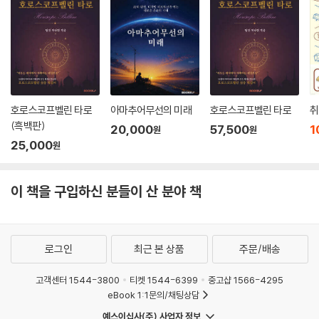
호로스코프벨린 타로
아마추어무선의 미래
호로스코프벨린 타로
취
(흑백판)
20,000
57,500
1
원
원
25,000
원
이 책을 구입하신 분들이 산 분야 책
로그인
최근 본 상품
주문/배송
고객센터 1544-3800
티켓 1544-6399
중고샵 1566-4295
eBook 1:1문의/채팅상담
예스이십사(주) 사업자 정보