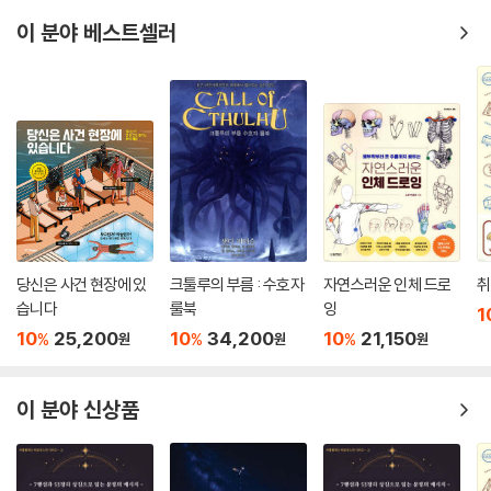
이 분야 베스트셀러
당신은 사건 현장에 있
크툴루의 부름 : 수호자
자연스러운 인체 드로
취
습니다
룰북
잉
1
10
25,200
10
34,200
10
21,150
%
%
%
원
원
원
이 분야 신상품