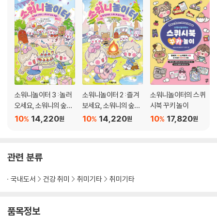
소워니놀이터 3 : 놀러
소워니놀이터 2 : 즐겨
소워니놀이터의 스퀴
오세요, 소워니의 숲속
보세요, 소워니의 숲속
시북 꾸키 놀이
마을!
마을!
10
14,220
10
14,220
10
17,820
%
%
%
원
원
원
관련 분류
국내도서
건강 취미
취미기타
취미기타
품목정보