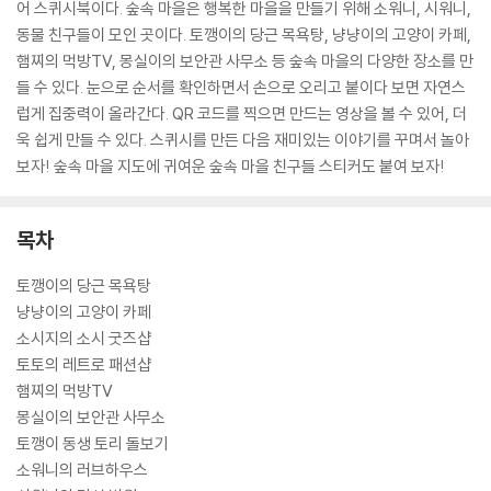
어 스퀴시북이다. 숲속 마을은 행복한 마을을 만들기 위해 소워니, 시워니,
동물 친구들이 모인 곳이다. 토깽이의 당근 목욕탕, 냥냥이의 고양이 카페,
햄찌의 먹방TV, 몽실이의 보안관 사무소 등 숲속 마을의 다양한 장소를 만
들 수 있다. 눈으로 순서를 확인하면서 손으로 오리고 붙이다 보면 자연스
럽게 집중력이 올라간다. QR 코드를 찍으면 만드는 영상을 볼 수 있어, 더
욱 쉽게 만들 수 있다. 스퀴시를 만든 다음 재미있는 이야기를 꾸며서 놀아
보자! 숲속 마을 지도에 귀여운 숲속 마을 친구들 스티커도 붙여 보자!
목차
토깽이의 당근 목욕탕
냥냥이의 고양이 카페
소시지의 소시 굿즈샵
토토의 레트로 패션샵
햄찌의 먹방TV
몽실이의 보안관 사무소
토깽이 동생 토리 돌보기
소워니의 러브하우스