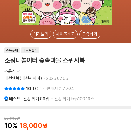
미리보기
사이즈비교
공유하기
소득공제
베스트셀러
소워니놀이터 숲속마을 스퀴시북
조윤성
저
대원앤북(대원씨아이)
2026.02.05.
10.0
판매지수
7,704
1
베스트
건강 취미
86위
건강 취미 top100 19주
20,000
원
10
18,000