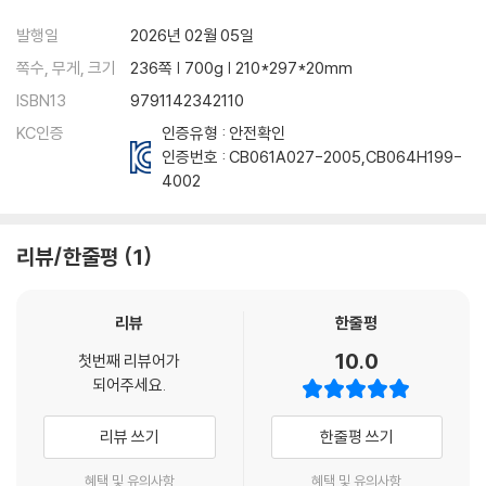
발행일
2026년 02월 05일
쪽수, 무게, 크기
236쪽 | 700g | 210*297*20mm
ISBN13
9791142342110
KC인증
인증유형 : 안전확인
인증번호 :
CB061A027-2005
,
CB064H199-
4002
리뷰/한줄평
1
리뷰
한줄평
10.0
첫번째 리뷰어가
되어주세요.
리뷰 쓰기
한줄평 쓰기
혜택 및 유의사항
혜택 및 유의사항