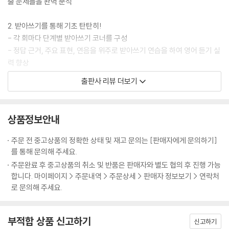
출 문제들을 완벽 분석
2. 받아쓰기를 통해 기초 탄탄히!
- 각 회마다 단계별 받아쓰기 코너를 구성
- 정답 근거, 주요 표현, 연음을 위주로 받아쓰기 연습을 하여 영어 듣기 실
력 향상
출판사 리뷰 더보기
3. 혼자서도 학습 가능한 자세하고 친절한 해설
- 명쾌한 문제 해설로 문제 이해도를 높여 적용력 향상
- 유형별 접근 Tip을 수록한 해설
상품정보안내
4. 다양한 성우와 살아있는 표현
주문 전 중고상품의 정확한 상태 및 재고 문의는 [판매자에게 문의하기]
- 다양한 원어민들의 목소리와 억양에 익숙해질 수 있도록 총 6명의 남/여
를 통해 문의해 주세요.
성우가 녹음
주문완료 후 중고상품의 취소 및 반품은 판매자와 별도 협의 후 진행 가능
합니다. 마이페이지 > 주문내역 > 주문상세 > 판매자 정보보기 > 연락처
5. 차별화된 온라인 무료 서비스
로 문의해 주세요.
(www.cedubook.com)
- 어휘리스트 및 어휘테스트 제공 : 본 교재에 나온 중요 단어를 모두 정리
부적합 상품 신고하기
한 어휘리스트로 단어를 암기하고, 어휘테스트로 확인 가능
신고하기