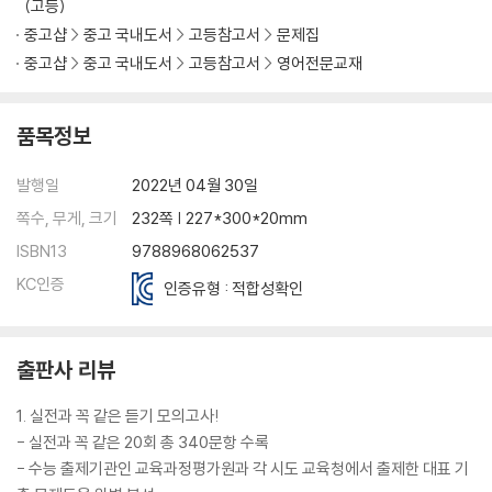
(고등)
중고샵
중고 국내도서
고등참고서
문제집
중고샵
중고 국내도서
고등참고서
영어전문교재
품목정보
발행일
2022년 04월 30일
쪽수, 무게, 크기
232쪽 | 227*300*20mm
ISBN13
9788968062537
KC인증
인증유형 : 적합성확인
출판사 리뷰
1. 실전과 꼭 같은 듣기 모의고사!
- 실전과 꼭 같은 20회 총 340문항 수록
- 수능 출제기관인 교육과정평가원과 각 시도 교육청에서 출제한 대표 기