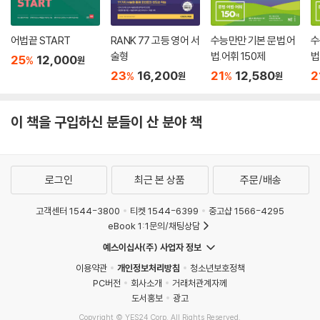
어법끝 START
RANK 77 고등 영어 서
수능만만 기본 문법.어
수
술형
법.어휘 150제
법
25
12,000
%
원
23
16,200
21
12,580
2
%
%
원
원
이 책을 구입하신 분들이 산 분야 책
로그인
최근 본 상품
주문/배송
고객센터 1544-3800
티켓 1544-6399
중고샵 1566-4295
eBook 1:1문의/채팅상담
예스이십사(주) 사업자 정보
이용약관
개인정보처리방침
청소년보호정책
PC버전
회사소개
거래처관계자께
도서홍보
광고
Copyright © YES24 Corp. All Rights Reserved.