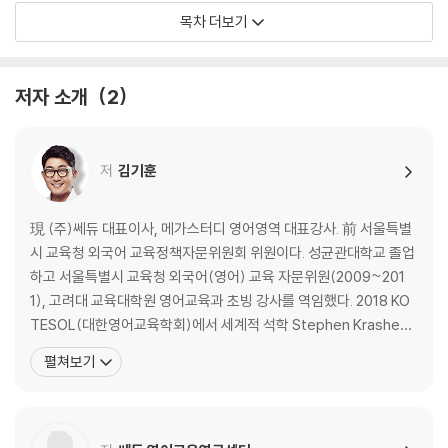
10회
목차 더보기
11회
12회
13회
저자 소개
2
14회
15회
16회
저
김기훈
17회
18회
19회
現 (주)쎄듀 대표이사, 메가스터디 영어영역 대표강사. 前 서울특별
20회
시 교육청 외국어 교육정책자문위원회 위원이다. 성균관대학교 졸업
[별책] 정답 및 해설
하고 서울특별시 교육청 외국어(영어) 교육 자문위원(2009~201
1), 고려대 교육대학원 영어교육과 초빙 강사를 역임했다. 2018 KO
TESOL(대한영어교육학회)에서 세계적 석학 Stephen Krashen
등과 ‘Focus on Fluency’ 주제로 영어교육학 공동 강연, 서울시, 인
펼쳐보기
천시 영어 1급 정교사 교수법 연수 특강 강사, 경희대, 중앙대, 이화여
대 등 주요 대학 TOEFL, TOEIC, Vocabulary 특강 강사, 한국경제
신문 영어