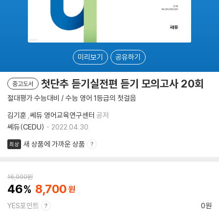
미리보기
공유하기
첫단추 듣기실전편 듣기 모의고사 20회
중고도서
절대평가 수능대비 / 수능 영어 1등급의 첫걸음
김기훈
,
쎄듀 영어교육연구센터
공저
쎄듀(CEDU)
2022.04.30.
새 상품에 가까운 상품
최상
16,000
원
46
8,700
YES포인트
0원