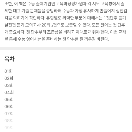
또한, 이 책은 수능 출제기관인 교육과정평가원과 각 시도 교육청에서 출
제한 대표 기출 문제들을 총망라해 수능과 가장 유사하게 만들어져 실전감
각을 익히기에 적합하다. 유형별로 취약한 부분에 대해서는 『 첫단추 듣기
실전편 듣기 모의고사 20회 』편으로 보충할 수 있다. 모든 일에는 첫 단추
가 중요하다. 첫 단추부터 조급함을 버리고 제대로 끼워야 한다. 이번 교재
를 통해 수능 영어시험을 준비하는 첫 단추를 잘 끼우길 바란다.
목차
01회
02회
03회
04회
05회
06회
07회
08회
09회