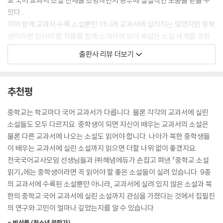
교 국어 교과서 소설 전체를 조망하면서 공부에 실질적인 도움을 받을 수
있다.
이와 함께 교과서 수록 소설뿐만 아니라 교과서에 실리지는 않았지만 중학
생이라면 읽어야 할 작품을 함께 소개하여 보다 폭넓은 소설 세계를 경험
할 수 있다. 이는 한쪽으로 치우치기 쉬운 학생들의 독서 양상을 균형 잡게
출판사 리뷰 더보기
하는 것은 물론 깊이 있는 독서 경험으로 이끌 수 있다.
온전한 읽기 능력 기르기
추천평
교과서에 실리는 소설은 교과서의 제한된 분량 때문에 작품 일부만 싣는
경우가 많다. 이러한 단점을 극복하고 작품을 읽는 재미를 느낄 수 있도록
중학교는 학교마다 국어 교과서가 다릅니다. 물론 각각의 교과서에 실린
가능한 한 전문을 싣고자 하였다. 소설 한 편을 온전히 읽음으로써 작품 감
소설들도 모두 다르지요. 중학생이 되면 자신이 배우는 교과서의 소설은
상 능력을 기를 수 있을 뿐만 아니라 문학적 감수성과 상상력을 키울 수 있
물론 다른 교과서에 나오는 소설도 읽어야 합니다. 나아가 북한 중학생들
다. 또한 어려운 어휘들은 해설을 곁들여 작품 이해에 도움이 되도록 하였
이 배우는 교과서에 실린 소설까지 읽으면 더할 나위 없이 좋겠지요.
고, 작품을 읽은 뒤 내용을 확인하고 생각을 깊게 할 수 있는 질문, 작품 해
전국국어교사모임 선생님들과 ㈜해냄에듀가 손잡고 펴낸 『중학교 소설
설을 덧붙여 혼자 힘으로 읽기 능력을 키울 수 있다.
읽기』에는 중학생이라면 꼭 읽어야 할 좋은 소설들이 실려 있습니다. 9종
의 교과서에 수록된 소설뿐만 아니라, 교과서에 실려 있지 않은 소설과 북
북한 중학교 국어 교과서 소설 수록
한의 중학교 국어 교과서에 실린 소설까지 관심을 가졌다는 것에서 집필진
이 책에서는 북한 중학교 국어 교과서에 실리는 소설과 이에 따르는 활동
의 연구와 고민이 얼마나 깊었는지를 알 수 있습니다
을 소개하였다. 중1 둘째 권에는 강훈 작가의 「까까머리 학생」이라는 소설
- 박상률 (청소년 문학가)