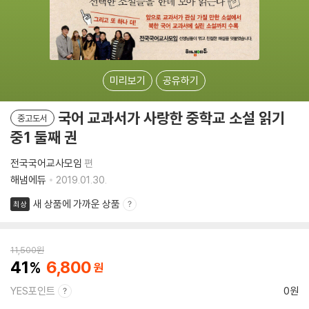
미리보기
공유하기
국어 교과서가 사랑한 중학교 소설 읽기
중고도서
중1 둘째 권
전국국어교사모임
편
해냄에듀
2019.01.30.
새 상품에 가까운 상품
최상
11,500
원
41
6,800
YES포인트
0원