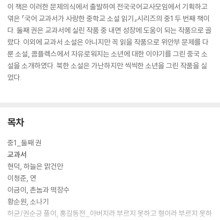
이 책은 이러한 문제의식에서 출발하여 전국국어교사모임에서 기획하고
엮은 『국어 교과서가 사랑한 중학교 소설 읽기』시리즈의 중1 두 번째 책이
다. 둘째 권은 교과서에 실린 작품 중 내면 성장에 도움이 되는 작품으로 골
랐다. 이외에 교과서 소설은 아니지만 꼭 읽을 작품으로 위안부 문제를 다
룬 소설, 콤플렉스에서 자유로워지는 소년에 대한 이야기를 그린 중국 소
설을 소개하였다. 북한 소설은 가난하지만 씩씩한 소년을 그린 작품을 실
었다.
목차
중1_둘째 권
교과서
현덕, 하늘은 맑건만
이청준, 연
이금이, 촌놈과 떡장수
황순원, 소나기
허균/권순긍 풀이, 홍길동전_아버지라 부르지 못하고 형이라 부르지 못하