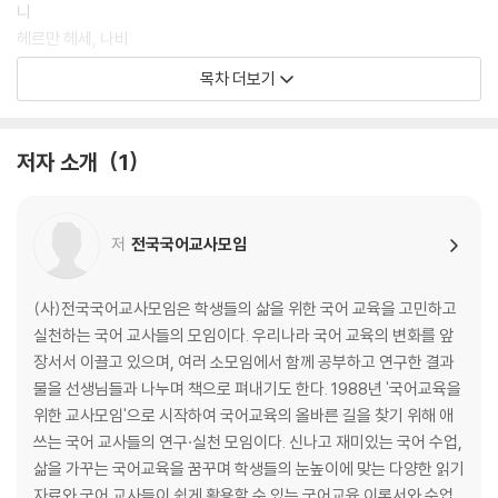
니
헤르만 헤세, 나비
목차 더보기
교과서 밖 소설
문영숙, 그래도 나는 피었습니다
차오원쉬엔/전수정 옮김, 대머리 소년
저자 소개
1
북한 교과서 소설
강훈, 까까머리 학생
저
전국국어교사모임
(사)전국국어교사모임은 학생들의 삶을 위한 국어 교육을 고민하고
실천하는 국어 교사들의 모임이다. 우리나라 국어 교육의 변화를 앞
장서서 이끌고 있으며, 여러 소모임에서 함께 공부하고 연구한 결과
물을 선생님들과 나누며 책으로 펴내기도 한다. 1988년 '국어교육을
위한 교사모임'으로 시작하여 국어교육의 올바른 길을 찾기 위해 애
쓰는 국어 교사들의 연구·실천 모임이다. 신나고 재미있는 국어 수업,
삶을 가꾸는 국어교육을 꿈꾸며 학생들의 눈높이에 맞는 다양한 읽기
자료와 국어 교사들이 쉽게 활용할 수 있는 국어교육 이론서와 수업