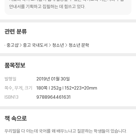
안내서를 기획하고 집필하는 데 힘쓰고 있다.
관련 분류
중고샵
중고 국내도서
청소년
청소년 문학
품목정보
발행일
2019년 01월 30일
쪽수, 무게, 크기
180쪽 | 252g | 152*223*20mm
ISBN13
9788964461631
책 속으로
우리말을 다 아는데 국어를 왜 배우느냐고 질문하는 학생들이 있습니다.