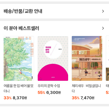
배송/반품/교환 안내
이 분야 베스트셀러
여름을 한 입 베어 물었
우리의 문학 수업
체리새우 : 비밀글입니
태
더니
다
55
6,300
5
%
원
33
8,370
35
7,470
%
%
원
원