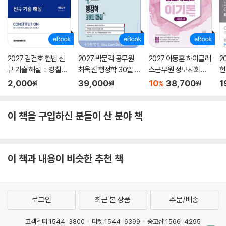
2027 김건호 헌법 신
2027 박문각 공무원
2027 이동훈 하이클래
2
규 기출 해설：경찰간
최욱진 행정학 30일 완
스군무원 정보사회론
헌
부
성 기본서
이기론 기본서
내
2,000
39,000
10
38,700
1
%
원
원
원
이 책을 구입하신 분들이 산 분야 책
이 책과 내용이 비슷한 추천 책
로그인
최근 본 상품
주문/배송
고객센터 1544-3800
티켓 1544-6399
중고샵 1566-4295