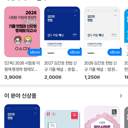
[단독] 2026 시험왕 이
2027 김건호 헌법 신
2026 김건호 헌법 신
2
형재 행정학 형제모의
규 기출 해설：경찰간
규 기출 해설：법원직
헌
고사
부
9급
예
3,900
2,000
1,250
1
원
원
원
이 분야 신상품