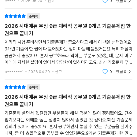
e****j
2026.06.24.
신고
0
댓글
0
요. 특히 오답 해설이
종이책
2026 시대에듀 우정 9급 계리직 공무원 9개년 기출문제집 한
권으로 끝내기
계리직 시험 준비하면서 기출문제가 중요하다고 해서 이 책을 선택했어요.
9개년 기출이 한 권에 다 들어있다는 점이 마음에 들었거든요.특히 해설이
꼼꼼해서 좋았어요. 혼자 공부하느라 막히는 부분도 있었는데, 문제 바로
아래에 자세한 설명이 있어서 답답함이 덜하더라고요. 최신 기출문제 무료
강의도 있어서, 혼자 공부하기 힘들 때 도움을 받을 수 있었어요.기출문제
o*******1
2026.04.20.
신고
0
댓글
0
중심으로 공
종이책
2026 시대에듀 우정 9급 계리직 공무원 9개년 기출문제집 한
권으로 끝내기
기출문제 풀면서 헷갈렸던 부분들이 해설 덕분에 많이 정리됐어요. 단순
암기보다는 이해를 돕는 설명이 많아서 좋았던 것 같아요.최신 기출문제
강의가 있어서 좋았어요. 혼자 공부하면서 놓칠 수 있는 부분들을 짚어주
니까, 좀 더 효율적으로 공부할 수 있었거든요.9개년 기출문제가 한 권에