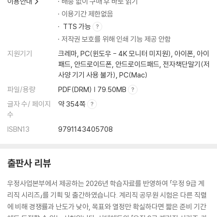
이용안내
배송 없이 구매 후 바로 읽기
이용기간 제한없음
TTS 가능
저작권 보호를 위해 인쇄 기능 제공 안함
지원기기
크레마, PC(윈도우 - 4K 모니터 미지원), 아이폰, 아이
패드, 안드로이드폰, 안드로이드패드, 전자책단말기(저
사양 기기 사용 불가), PC(Mac)
파일/용량
PDF(DRM) | 79.50MB
글자 수/ 페이지
약 354쪽
수
ISBN13
9791143405708
출판사 리뷰
우정사업본부에서 제공하는 2026년 학습자료를 반영하여 「우정 9급 계
리직 시리즈」를 기획 및 출간하였습니다. 계리직 공무원 시험은 다른 직렬
에 비해 경쟁률과 난도가 낮아, 목표와 열정만 확실하다면 짧은 준비 기간