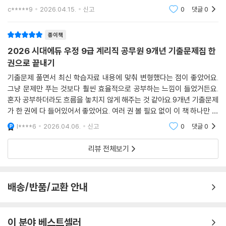
다 들어있어서 좋았어요. 여러 권 볼 필요 없이 이 책 하나로 충분히 대비할
c*****9
2026.04.15.
신고
0
댓글
0
수 있을 것 같아
종이책
2026 시대에듀 우정 9급 계리직 공무원 9개년 기출문제집 한
권으로 끝내기
기출문제 풀면서 최신 학습자료 내용에 맞춰 변형했다는 점이 좋았어요.
그냥 문제만 푸는 것보다 훨씬 효율적으로 공부하는 느낌이 들었거든요.
혼자 공부하더라도 흐름을 놓치지 않게 해주는 것 같아요.9개년 기출문제
가 한 권에 다 들어있어서 좋았어요. 여러 권 볼 필요 없이 이 책 하나만 파
도 충분하겠다는 생각이 들더라고요. 해설도 꼼꼼해서 오답노트 만들 때
l****6
2026.04.06.
신고
0
댓글
0
시간을 많이 아낄
리뷰 전체보기
배송/반품/교환 안내
이 분야 베스트셀러