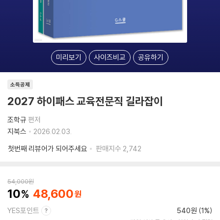
미리보기
사이즈비교
공유하기
소득공제
2027 하이패스 교육전문직 길라잡이
조학규
편저
지북스
2026.02.03.
첫번째 리뷰어가 되어주세요
판매지수
2,742
54,000
원
10
48,600
YES포인트
540원 (1%)