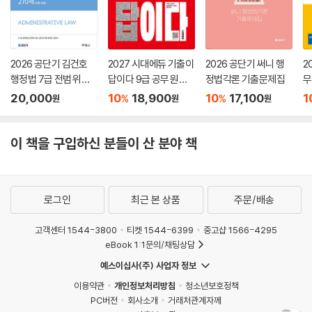
2026 공단기 김건호
2027 시대에듀 기출이
2026 공단기 써니 행
2
행정법 7급 전범위 모
답이다 9급 공무원 행
정법각론 기출문제집
무
의고사 270제 (각론포
정법총론 7개년 기출문
상
20,000
10
18,900
10
17,100
1
%
%
원
원
원
함)
제집
이 책을 구입하신 분들이 산 분야 책
로그인
최근 본 상품
주문/배송
고객센터 1544-3800
티켓 1544-6399
중고샵 1566-4295
eBook 1:1문의/채팅상담
예스이십사(주) 사업자 정보
이용약관
개인정보처리방침
청소년보호정책
PC버전
회사소개
거래처관계자께