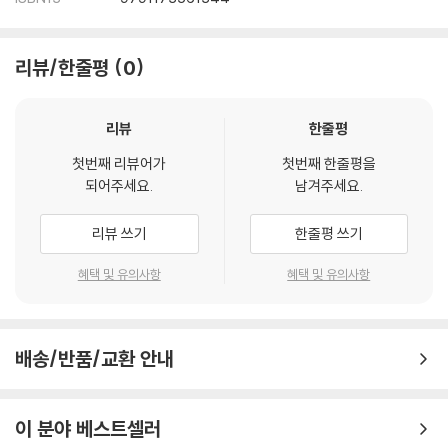
2023
PART 01 교직교양116
리뷰/한줄평
0
PART 02 정책논술130
PART 03 교육기획138
PART 04 심층면접146
리뷰
한줄평
첫번째 리뷰어가
첫번째 한줄평을
2022
되어주세요.
남겨주세요.
PART 01 교직교양156
PART 02 정책논술169
리뷰 쓰기
한줄평 쓰기
PART 03 교육기획185
PART 04 심층면접198
혜택 및 유의사항
혜택 및 유의사항
2021
PART 01 교직교양208
배송/반품/교환 안내
PART 02 정책논술235
PART 03 교육기획241
PART 04 심층면접251
이 분야 베스트셀러