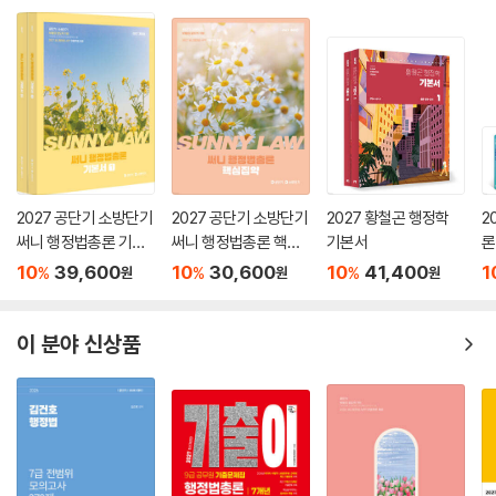
제8장 배경지식
PART 01 교육 명언 264
PART 02 교육정책 배경지식 280
PART 03 교육 용어 안내 283
PART 04 주제별 논술 서론과 결론 명언 모음 293
2027 공단기 소방단기
2027 공단기 소방단기
2027 황철곤 행정학
2
써니 행정법총론 기본
써니 행정법총론 핵심
기본서
론
서
집약
(
10
39,600
10
30,600
10
41,400
1
%
%
%
원
원
원
이 분야 신상품