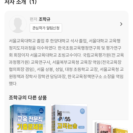
저자 소개
1
PART 02 기획안 작성의 실제131
PART 03 기획안 작성 만능틀152
PART 04 정책보고서 작성 매뉴얼155
편저
조학규
PART 05 공문서 작성법161
관심작가 알림신청
PART 06 실전 문제173
서울교육대학교 졸업 후 한양대학교 석사 졸업, 서울대학교 교육행
제4장 교직교양
정지도자과정을 이수하였다. 한국초등교육행정연구회 및 평가연구
PART 01 교원의 복무188
회 회장이자 서울교육대학교 초빙교수이다. 국립교육평가원(전 교육
PART 02 교원의 임용225
과정평가원) 교육연구사, 서울북부교육청 교육장 역임(전국교육장
PART 03 교원의 휴·복직240
협의회장 겸임), 서울 상봉, 성일, 대청 초등학교 교장, 서울교육청 교
PART 04 교원의 평정247
원정책과 장학사 장학관 담당과장, 한국교육정책연구소 소장을 역임
PART 05 교원의 징계255
했다.
PART 06 학사실무262
PART 07 컨설팅장학336
조학규
의 다른 상품
PART 08 2022 개정교육과정345
PART 09 실전문제371
제5장 심층면접
PART 01 심층면접468