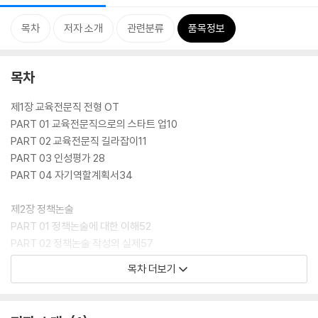
목차
저자 소개
관련분류
품목정보
목차
제1장 교육전문직 전형 OT
PART 01 교육전문직으로의 스타트 업10
PART 02 교육전문직 길라잡이11
PART 03 인성평가 28
PART 04 자기역할계획서34
제2장 정책논술
PART 01 정책논술에 대한 이해52
PART 02 정책논술 작성의 실제57
PART 03 실전문제92
목차 더보기
제3장 교육기획
PART 01 기획에 대한 이해124