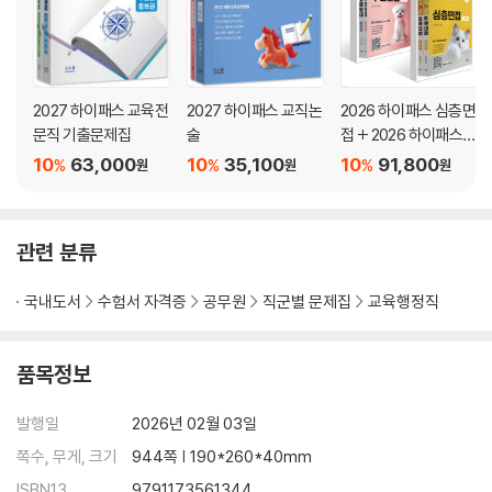
PART 02 실전문제479
제6장 집단토의
PART 01 집단토의612
2027 하이패스 교육전
2027 하이패스 교직논
2026 하이패스 심층면
PART 02 실전문제622
문직 기출문제집
술
접 + 2026 하이패스
수업실연 세트
10
63,000
10
35,100
10
91,800
%
%
%
원
원
원
제7장 교육전문직 실전 모의 평가
2025
PART 01 교직교양06
관련 분류
PART 02 정책논술30
PART 03 교육기획35
국내도서
수험서 자격증
공무원
직군별 문제집
교육행정직
PART 04 심층면접42
2024
품목정보
PART 01 교직교양64
PART 02 정책논술89
발행일
2026년 02월 03일
PART 03 교육기획97
쪽수, 무게, 크기
944쪽 | 190*260*40mm
PART 04 심층면접104
ISBN13
9791173561344