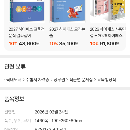
2027 하이패스 교육전
2027 하이패스 교직논
2026 하이패스 심층면
문직 길라잡이
술
접 + 2026 하이패스
수업실연 세트
10
48,600
10
35,100
10
91,800
%
%
%
원
원
원
관련 분류
국내도서
수험서 자격증
공무원
직군별 문제집
교육행정직
품목정보
발행일
2026년 02월 24일
쪽수, 무게, 크기
1460쪽 | 190*260*80mm
ISBN13
9791173561542