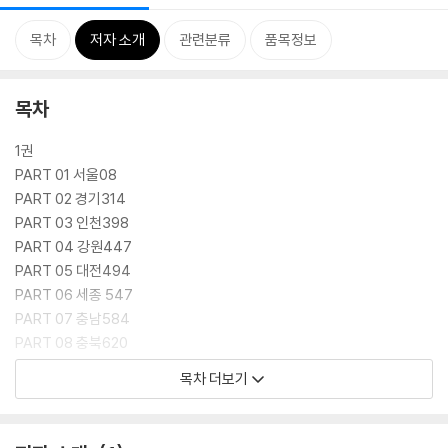
목차
저자 소개
관련분류
품목정보
목차
1권
PART 01 서울08
PART 02 경기314
PART 03 인천398
PART 04 강원447
PART 05 대전494
PART 06 세종 547
PART 07 충남584
PART 08 충북620
(부록) 합격 수기 및 가이드651
목차 더보기
2권
PART 09 부산04