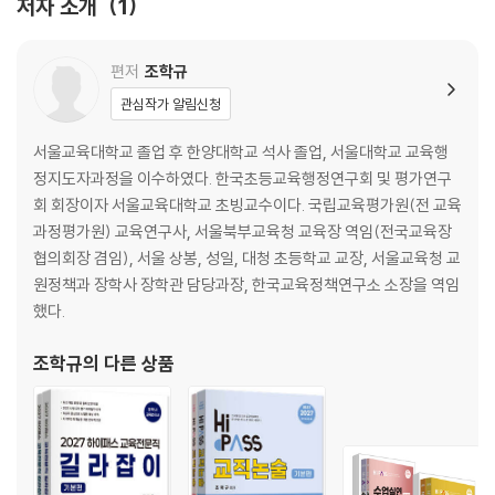
저자 소개
1
PART 10 대구 75
PART 11 경남355
PART 12 경북432
편저
조학규
PART 13 울산499
관심작가 알림신청
PART 14 광주527
PART 15 전남581
서울교육대학교 졸업 후 한양대학교 석사 졸업, 서울대학교 교육행
PART 16 전북618
정지도자과정을 이수하였다. 한국초등교육행정연구회 및 평가연구
PART 17 제주651
회 회장이자 서울교육대학교 초빙교수이다. 국립교육평가원(전 교육
PART 18 교육부663
과정평가원) 교육연구사, 서울북부교육청 교육장 역임(전국교육장
PART 19 국립국제교육원723
협의회장 겸임), 서울 상봉, 성일, 대청 초등학교 교장, 서울교육청 교
PART 20 국립특수교육원729
원정책과 장학사 장학관 담당과장, 한국교육정책연구소 소장을 역임
했다.
조학규
의 다른 상품