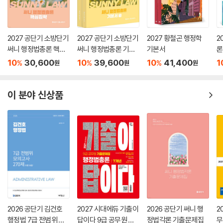
2027 공단기 소방단기
2027 공단기 소방단기
2027 황철곤 행정학
2
써니 행정법총론 핵심
써니 행정법총론 기본
기본서
론
집약
서
(
10
30,600
10
39,600
10
41,400
1
%
%
%
원
원
원
이 분야 신상품
2026 공단기 김건호
2027 시대에듀 기출이
2026 공단기 써니 행
2
행정법 7급 전범위 모
답이다 9급 공무원 행
정법각론 기출문제집
무