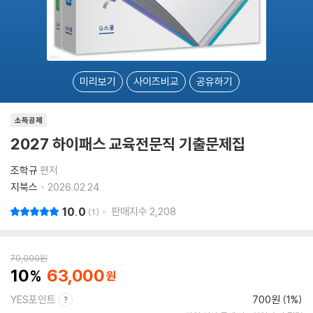
미리보기
사이즈비교
공유하기
소득공제
2027 하이패스 교육전문직 기출문제집
조학규
편저
지북스
2026.02.24.
10.0
판매지수
2,208
1
70,000
원
10
63,000
YES포인트
700원 (1%)