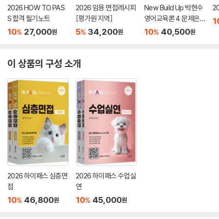
2026 HOW TO PAS
2026 임용 면접레시피
New Build Up 박현수
2
S 합격 필기노트
[평가원 지역]
영어교육론 4 문제은
1
행
10
27,000
5
34,200
10
40,500
%
%
%
원
원
원
이 상품의 구성 소개
2026 하이패스 심층면
2026 하이패스 수업실
접
연
10
46,800
10
45,000
%
%
원
원