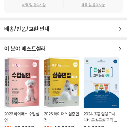
PART 04 수업실연 배경지식자료 56
혜택 및 유의사항
혜택 및 유의사항
제2장 수업설계역량ㆍ반성적 성찰ㆍ수업면접ㆍ수업성찰
PART 01 수업설계역량(경기ㆍ대구ㆍ세종) 78
배송/반품/교환 안내
PART 02 반성적 성찰(서울) 88
PART 03 수업면접(광주) 97
PART 04 수업성찰(충북) 99
이 분야 베스트셀러
제3장 실전문제
PART 01 실전문제(전국공용) 102
PART 02 구상예시(전국공용) 203
PART 03 수업 설계 실전문제(경기ㆍ대구ㆍ세종) 269
PART 04 실전문제(공동출제지역교육청) 286
PART 05 구상예시(공동출제지역교육청) 300
2권 기출문제편
2026 하이패스 수업실
2026 하이패스 심층면
2024 초등 임용고시
연
접
대비 튼실튼실 교직 논
제4장 기출문제 분석
술 N제