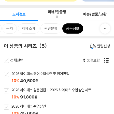
리뷰/한줄평
도서정보
배송/반품/교환
0
목차
저자 소개
관련분류
품목정보
이 상품의 시리즈
5
알림신청
전체선택
품절포함
2026 하이패스 영어수업실연 및 영어면접
10
40,500
%
원
2026 하이패스 심층면접 + 2026 하이패스 수업실연 세트
10
91,800
%
원
2026 하이패스 수업실연
10
45,000
%
원