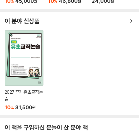
PART 01 서울시 기출문제 006
10
45,000
10
46,800
24,000
%
%
원
원
원
PART 02 경기도 기출문제 137
PART 03 평가원 출제 기출문제 183
이 분야 신상품
PART 04 대구시 기출문제 593
PART 05 광주시 기출문제 649
PART 06 충청북도 기출문제 711
2027 끈기 유초교직논
술
10
31,500
%
원
이 책을 구입하신 분들이 산 분야 책