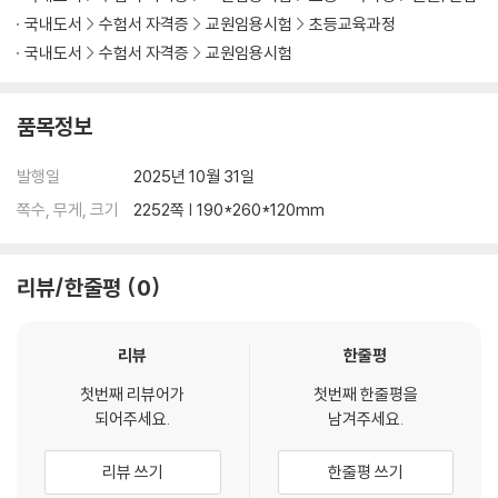
국내도서
수험서 자격증
교원임용시험
초등교육과정
제5장 실전문제 채점기준표
국내도서
수험서 자격증
교원임용시험
PART 01 2026 자체 출제 실전 문제 채점기준표 336
PART 02 2026 경기 지역 실전 문제 채점기준표 399
PART 03 2026 평가원 출제 실전 문제 채점기준표 463
품목정보
PART 04 2026 전국 범용 실전 문제 채점기준표 511
발행일
2025년 10월 31일
『2026 하이패스 수업실연』
쪽수, 무게, 크기
2252쪽 | 190*260*120mm
1권 기본·실전편
제1장 수업실연개관
리뷰/한줄평
0
PART 01 좋은 수업이란? 08
PART 02 수업실연 소개 및 준비 Tip 18
리뷰
한줄평
Ⅰ 수업실연이란? 18
Ⅱ 수업실연 출제 경향 19
첫번째 리뷰어가
첫번째 한줄평을
Ⅲ 수업실연 준비 Tip 20
되어주세요.
남겨주세요.
Ⅳ 수업실연 장소 예시 39
Ⅴ 수업실연 Q&A 40
리뷰 쓰기
한줄평 쓰기
PART 03 수업실연 참고자료 43