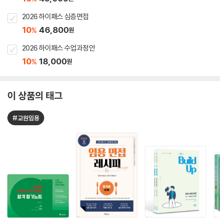
2026 하이패스 심층면접
10
46,800
%
원
2026 하이패스 수업과정안
10
18,000
%
원
이 상품의 태그
#교원임용