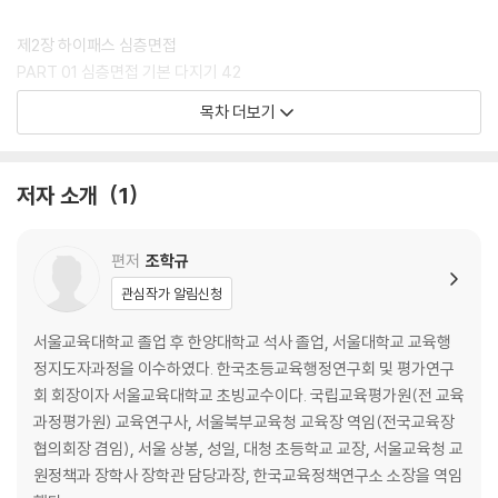
제2장 하이패스 심층면접
PART 01 심층면접 기본 다지기 42
PART 02 시도별 현장 스케치 47
목차 더보기
PART 03 2025 심층면접 출제경향 77
PART 04 심층면접 대비 방법 79
PART 05 심층 면접 고득점 Tips 99
저자 소개
1
PART 06 시도별 심층면접 공부법 108
PART 07 심층면접 핵심 요약 140
편저
조학규
제3장 기출문제 분석 및 해설
관심작가 알림신청
PART 01 서울특별시교육청 심층면접 150
PART 02 경기도교육청 심층면접 216
서울교육대학교 졸업 후 한양대학교 석사 졸업, 서울대학교 교육행
PART 03 평가원 출제 지역청 심층면접 304
정지도자과정을 이수하였다. 한국초등교육행정연구회 및 평가연구
PART 04 대구광역시교육청 심층면접 459
회 회장이자 서울교육대학교 초빙교수이다. 국립교육평가원(전 교육
PART 05 충청북도교육청 심층면접 509
과정평가원) 교육연구사, 서울북부교육청 교육장 역임(전국교육장
PART 06 초등 특수 심층면접 548
협의회장 겸임), 서울 상봉, 성일, 대청 초등학교 교장, 서울교육청 교
원정책과 장학사 장학관 담당과장, 한국교육정책연구소 소장을 역임