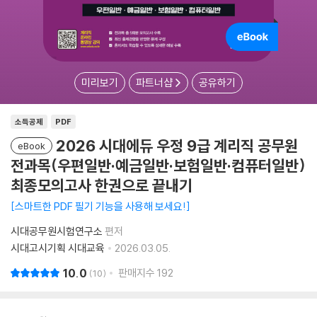
미리보기
파트너샵
공유하기
소득공제
PDF
2026 시대에듀 우정 9급 계리직 공무원
eBook
전과목(우편일반·예금일반·보험일반·컴퓨터일반)
최종모의고사 한권으로 끝내기
스마트한 PDF 필기 기능을 사용해 보세요!
시대공무원시험연구소
편저
시대고시기획 시대교육
2026.03.05.
10.0
판매지수
192
10