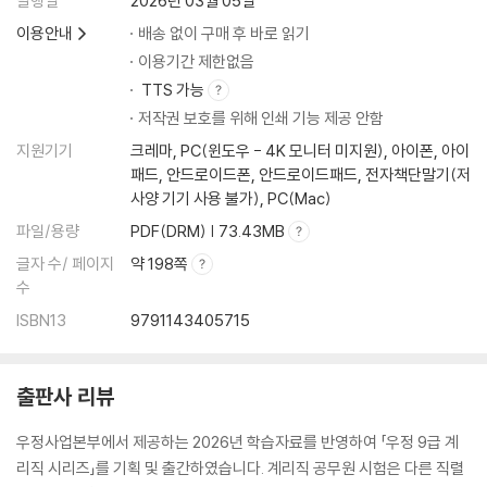
발행일
2026년 03월 05일
이용안내
배송 없이 구매 후 바로 읽기
이용기간 제한없음
TTS 가능
저작권 보호를 위해 인쇄 기능 제공 안함
지원기기
크레마, PC(윈도우 - 4K 모니터 미지원), 아이폰, 아이
패드, 안드로이드폰, 안드로이드패드, 전자책단말기(저
사양 기기 사용 불가), PC(Mac)
파일/용량
PDF(DRM) | 73.43MB
글자 수/ 페이지
약 198쪽
수
ISBN13
9791143405715
출판사 리뷰
우정사업본부에서 제공하는 2026년 학습자료를 반영하여 「우정 9급 계
리직 시리즈」를 기획 및 출간하였습니다. 계리직 공무원 시험은 다른 직렬