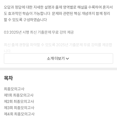
오답과 정답에 대한 자세한 설명과 출제 영역별로 해설을 수록하여 혼자서
도 효과적인 학습이 가능합니다. 문제와 관련된 핵심 개념까지 함께 정리
할 수 있도록 구성하였습니다
03 2025년 시행 최신 기출문제 무료 강의 제공
최신 출제 경향을 파악할 수 있도록 2025년 기출문제 무료 강의를 제공합
니다.
[시대플러스] https://www.sdedu.co.kr/sidaeplus→공무원→계리
소개 더보기
직
04 유료 강의 제공
목차
전문가의 도움이 필요한 분들을 위해 최신 출제 경향에 맞춘 유료 강의를
최종모의고사
제공하니 시대에듀 홈페이지에서 확인 바랍니다.
제1회 최종모의고사
[시대에듀] https://www.sdedu.co.kr
제2회 최종모의고사
제3회 최종모의고사
제4회 최종모의고사