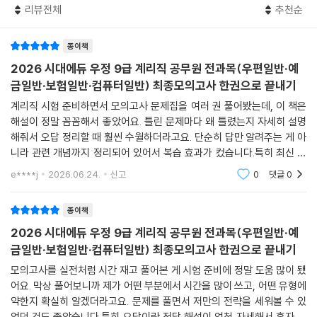
리뷰전체
추천순
종이책
2026 시대에듀 우정 9급 계리직 공무원 전과목(우편일반·예
금일반·보험일반·컴퓨터일반) 최종모의고사 한권으로 끝내기
계리직 시험 준비하면서 모의고사 문제집을 여러 권 풀어봤는데, 이 책은
해설이 정말 꼼꼼해서 좋았어요. 틀린 문제마다 왜 틀렸는지 자세히 설명
해줘서 오답 정리할 때 훨씬 수월하더라고요. 단순히 답만 알려주는 게 아
니라 관련 개념까지 정리되어 있어서 복습 효과가 컸습니다.특히 최신 출
제 경향을 반영한 5회분 모의고사가 실전 감각을 익히는 데 도움이 많이
e****j
2026.06.24.
신고
0
댓글
0
됐어요. 시험 직전
종이책
2026 시대에듀 우정 9급 계리직 공무원 전과목(우편일반·예
금일반·보험일반·컴퓨터일반) 최종모의고사 한권으로 끝내기
모의고사를 실전처럼 시간 재고 풀어본 게 시험 준비에 정말 도움 많이 됐
어요. 막상 풀어보니까 제가 어떤 부분에서 시간을 많이 쓰고, 어떤 유형에
약한지 확실히 알겠더라고요. 문제를 풀면서 저만의 전략을 세워볼 수 있
었던 것도 좋았습니다.특히 오답이랑 정답 해설이 엄청 자세해서 혼자 공