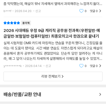
좀 막막했는데, 해설이 워낙 자세해서 옆에서 과외해주는 느낌까지 들더라
고요.기출문제 강의도 무료로 볼 수 있어서 좋았어요. 문제만 푸는 것보다
b***f
2026.04.20.
신고
0
댓글
0
확실히 머리에
종이책
2026 시대에듀 우정 9급 계리직 공무원 전과목(우편일반·예
금일반·보험일반·컴퓨터일반) 최종모의고사 한권으로 끝내기
실제 시험처럼 OMR 카드에 마킹하는 연습을 꾸준히 했더니, 긴장감을 줄
이는 데 도움이 됐어요. 시간 배분 연습도 자연스럽게 되더라고요.해설이
꼼꼼해서 혼자 공부하기에도 괜찮았어요. 단순히 답만 알려주는 게 아니
라, 왜 그 답이 나오는지 자세하게 설명해줘서 이해도를 높일 수 있었거든
요.최신 기출문제 강의가 무료로 제공되는 점도 좋았어요. 문제 풀이 팁이
y*********k
2026.04.14.
신고
0
댓글
0
나 함정을 피하는 방
리뷰 전체보기
배송/반품/교환 안내