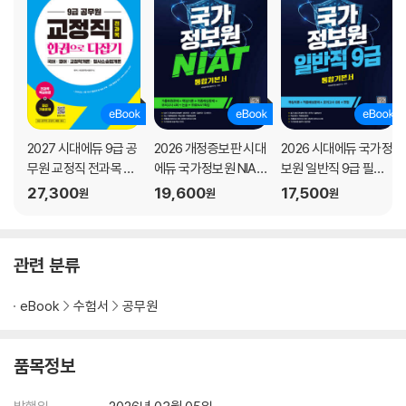
2027 시대에듀 9급 공
2026 개정증보판 시대
2026 시대에듀 국가정
무원 교정직 전과목 한
에듀 국가정보원 NIAT
보원 일반직 9급 필기
권으로 다잡기
통합기본서
시험 통합기본서
27,300
19,600
17,500
원
원
원
관련 분류
eBook
수험서
공무원
품목정보