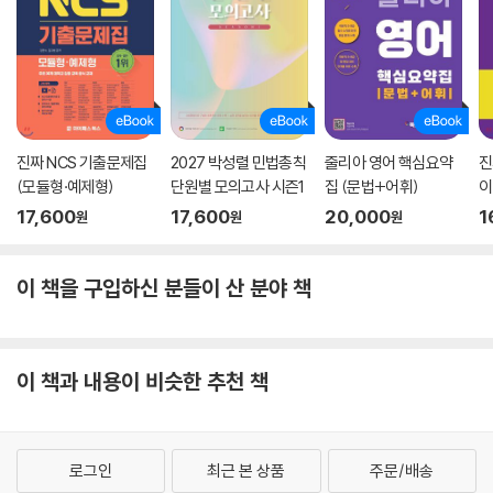
진짜 NCS 기출문제집
2027 박성렬 민법총칙
줄리아 영어 핵심요약
진
(모듈형·예제형)
단원별 모의고사 시즌1
집 (문법+어휘)
이
17,600
17,600
20,000
1
원
원
원
이 책을 구입하신 분들이 산 분야 책
이 책과 내용이 비슷한 추천 책
로그인
최근 본 상품
주문/배송