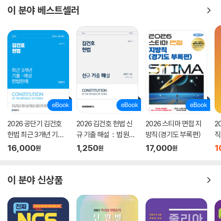
이 분야 베스트셀러
2026 공단기 김건호
2026 김건호 헌법 신
2026 스티마 면접 지
2
헌법 최근 3개년 기출·
규 기출 해설：법원직
방직(경기도 부록편)
직
예상 헌법판례 하반기
9급
실
16,000
1,250
17,000
1
원
원
원
이 분야 신상품