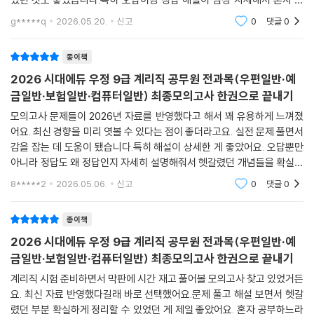
부하기에도 딱 좋았습니다. 단순히 답만 알려주는 게 아니라, 왜 정답이고
g*****q
2026.05.20.
신고
0
댓글
0
오답인지 설명
종이책
2026 시대에듀 우정 9급 계리직 공무원 전과목(우편일반·예
금일반·보험일반·컴퓨터일반) 최종모의고사 한권으로 끝내기
모의고사 문제들이 2026년 자료를 반영했다고 해서 꽤 유용하게 느껴졌
어요. 최신 경향을 미리 엿볼 수 있다는 점이 좋더라고요. 실전 문제 풀면서
감을 잡는 데 도움이 됐습니다.특히 해설이 상세한 게 좋았어요. 오답뿐만
아니라 정답도 왜 정답인지 자세히 설명해줘서 헷갈렸던 개념들을 확실히
정리할 수 있었거든요. 문제 풀이와 동시에 핵심 개념까지 같이 챙길 수 있
8*****2
2026.05.06.
신고
0
댓글
0
어서 혼자 공
종이책
2026 시대에듀 우정 9급 계리직 공무원 전과목(우편일반·예
금일반·보험일반·컴퓨터일반) 최종모의고사 한권으로 끝내기
계리직 시험 준비하면서 막판에 시간 재고 풀어볼 모의고사 찾고 있었거든
요. 최신 자료 반영했다길래 바로 선택했어요.문제 풀고 해설 보면서 헷갈
렸던 부분 확실하게 정리할 수 있었던 게 제일 좋았어요. 혼자 공부하느라