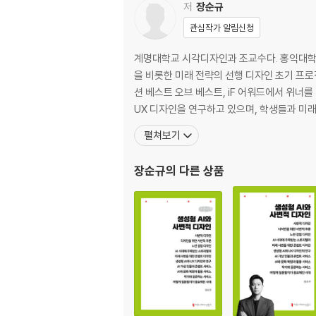
- Kidstep <김가현, 최은우, 김예정, 김민주>
저
장순규
- Susty <김시언, 황준호, 박보영, 배정우>
관심작가 알림신청
- FOG <박진희, 박지현, 방서희, 최수진>
- oom <김소현, 이지민, 복규린, 김혜림>
계명대학교 시각디자인과 조교수다. 홍익대학
- *PICO* <권나림, 이수민, 김다민, 강가연>
을 비롯한 미래 전략의 선행 디자인 초기 프
션 베스트 오브 베스트, iF 어워드에서 위너를
셋째, 4기 엑스포 ‘가을-겨울’
UX 디자인을 연구하고 있으며, 학생들과 미
- Tog <김가현 김소현 김지연 김소윤>
펼쳐보기
- Whizy <최은우 박세완 김영주 박지현>
- MAGI <박진희 차유진 김주훈 박소연>
장순규
의 다른 상품
- White Space <강가연 류예빈 최수진 허준
넷째, 2025년 엑스포 후일담
마무리
- 3년의 여정을 돌아보며
- 2025 엑스포를 만든 이들