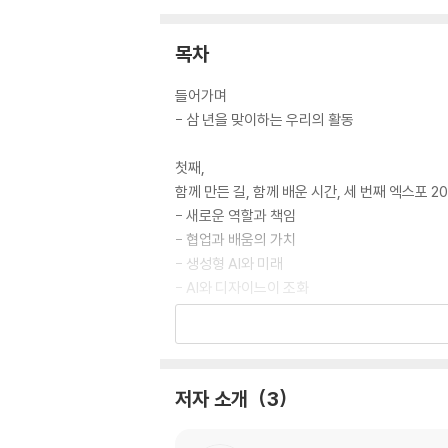
목차
들어가며
- 삼 년을 맞이하는 우리의 활동
첫째,
함께 만든 길, 함께 배운 시간, 세 번째 엑스포 20
- 새로운 역할과 책임
- 협업과 배움의 가치
- 생성형 AI와 미래
- AI와 디자이느이 조화
- 문제 해결과 성장
- 성취와 과정의 의미
- 교훈과 앞으로의 방향
- 2025년 봄-여름, 가을-겨울 컨퍼런스
저자 소개
3
둘째, 3기 엑스포, ‘봄-여름’