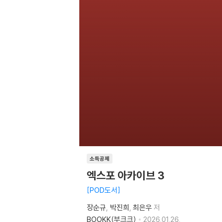
소득공제
엑스포 아카이브 3
POD도서
장순규
박진희
최은우
저
BOOKK(부크크)
2026.01.26.