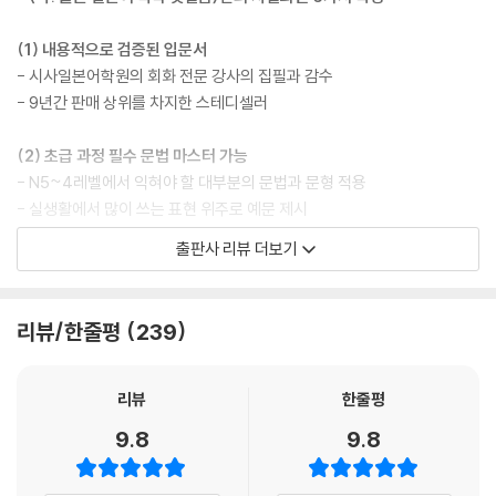
ㆍ 커뮤니케이션
〈그림으로 익히는 필수 단어〉
(1) 내용적으로 검증된 입문서
ㆍ 도로와 교통
- 시사일본어학원의 회화 전문 강사의 집필과 감수
ㆍ 음식과 음료
- 9년간 판매 상위를 차지한 스테디셀러
4 부록
(2) 초급 과정 필수 문법 마스터 가능
ㆍ 부사
- N5~4레벨에서 익혀야 할 대부분의 문법과 문형 적용
ㆍ 접속사
- 실생활에서 많이 쓰는 표현 위주로 예문 제시
ㆍ 관용어
ㆍ 품사 활용표
출판사 리뷰 더보기
(3) 고퀄리티의 유튜브 무료 온라인 강의
ㆍ 조수사
- 한국인, 일본인 강사의 인강으로, 문법 설명 + 원어민 발음 동시 충족
ㆍ 일본 공휴일
ㆍ 색인
리뷰/한줄평
239
(4) 감성적인 삽화와 가독성
- 회화 스토리를 부각한 따뜻한 그림체로 학습의 흥미 유발
『착! 붙는 일본어 회화』
- 직관적인 레이아웃과 가독성 높은 서체로 구성
UNIT 01 희망, 바람
리뷰
한줄평
UNIT 02 요청, 명령
9.8
9.8
(5) 신선한 회화 스토리
UNIT 03 권유, 제안
- 한일 커플 소재를 다루어 지루하지 않게 학습 가능
UNIT 04 허가, 금지