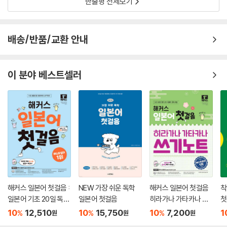
한줄평 전체보기
배송/반품/교환 안내
이 분야 베스트셀러
해커스 일본어 첫걸음 :
NEW 가장 쉬운 독학
해커스 일본어 첫걸음
착
일본어 기초 20일 독학
일본어 첫걸음
히라가나 가타카나 쓰
첫
완성!
기노트
10
12,510
10
15,750
10
7,200
1
%
%
%
원
원
원