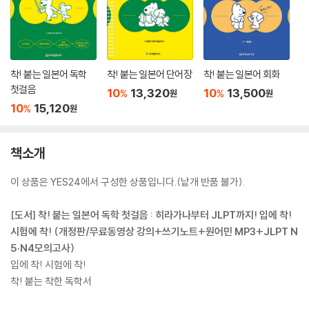
착! 붙는 일본어 독학
착! 붙는 일본어 단어장
착! 붙는 일본어 회화
첫걸음
10
13,320
10
13,500
%
%
원
원
10
15,120
%
원
책소개
이 상품은 YES24에서 구성한 상품입니다.(낱개 반품 불가).
[도서] 착! 붙는 일본어 독학 첫걸음 : 히라가나부터 JLPT까지! 입에 착!
시험에 착! (개정판/무료동영상 강의+쓰기노트+원어민 MP3+JLPT N
5·N4모의고사)
입에 착! 시험에 착!
착! 붙는 착한 독학서