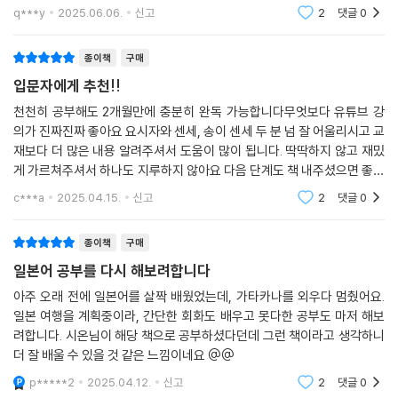
q***y
2025.06.06.
신고
2
댓글
0
종이책
구매
입문자에게 추천!!
천천히 공부해도 2개월만에 충분히 완독 가능합니다무엇보다 유튜브 강
의가 진짜진짜 좋아요 요시자와 센세, 송이 센세 두 분 넘 잘 어울리시고 교
재보다 더 많은 내용 알려주셔서 도움이 많이 됩니다. 딱딱하지 않고 재밌
게 가르쳐주셔서 하나도 지루하지 않아요 다음 단계도 책 내주셨으면 좋겠
어요!
c***a
2025.04.15.
신고
2
댓글
0
종이책
구매
일본어 공부를 다시 해보려합니다
아주 오래 전에 일본어를 살짝 배웠었는데, 가타카나를 외우다 멈췄어요.
일본 여행을 계획중이라, 간단한 회화도 배우고 못다한 공부도 마저 해보
려합니다. 시온님이 해당 책으로 공부하셨다던데 그런 책이라고 생각하니
더 잘 배울 수 있을 것 같은 느낌이네요 @@
p*****2
2025.04.12.
신고
2
댓글
0