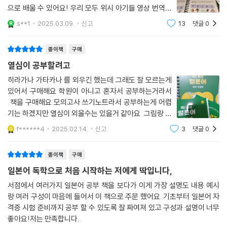
으로 배울 수 있어요! 우리 모두 위시 아기들 영상 번역자
막 없이 보는 그 날까지 화이팅💚
s**1
2025.03.09.
신고
13
댓글
0
종이책
구매
열심이 공부할려고
히라가나 가타카나 를 외우긴 했는데 그래도 잘 모르는게
있어서 구매해요 학원이 아니고 혼자서 공부하는거라서
책을 구매해요 모의고사 쓰기노트라서 공부하는게 어렵
기는 하겠지만 열심이 외울수는 있을거 같아요 그림랑 글
이랑 같이 동영상 보면서 하면 좋을거 같아요
f******4
2025.02.14.
신고
3
댓글
0
종이책
구매
일본어 독학으로 처음 시작하는 저에게 딱입니다,
서점에서 여러가지 일본어 공부 책을 보다가 이게 가장 설명도 내용 예시
랑 여러 구성이 마음에 들어서 이 책으로 주문 했어요. 기초부터 일본어 자
격증 시험 준비까지 공부 할 수 있도록 잘 짜여져 있고 구성과 설명이 너무
좋아요!저는 만족합니다.