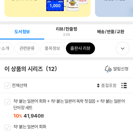
리뷰/한줄평
도서정보
배송/반품/교환
239
 소개
관련분류
품목정보
출판사 리뷰
이 상품의 시리즈
12
알림신청
전체선택
품절포함
착! 붙는 일본어 회화 + 착! 붙는 일본어 독학 첫걸음 + 착! 붙는 일본어
단어장 세트
10
41,940
%
원
착! 붙는 일본어 회화