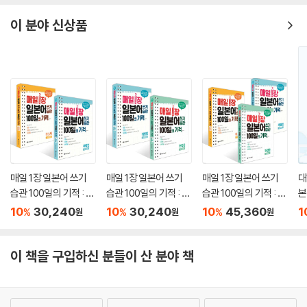
이 분야 신상품
매일 1장 일본어 쓰기
매일 1장 일본어 쓰기
매일 1장 일본어 쓰기
대
습관 100일의 기적 : 레
습관 100일의 기적 : 첫
습관 100일의 기적 : 첫
본
벨업+마스터 세트
걸음+레벨업 세트
걸음+레벨업+마스터
10
30,240
10
30,240
10
45,360
1
%
%
%
원
원
원
세트
이 책을 구입하신 분들이 산 분야 책