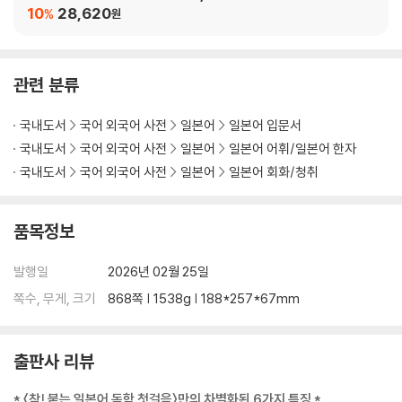
첫걸음 세트
10
28,620
%
ㆍ 과학 · 기술
원
ㆍ 정치 · 경제 · 사회
〈그림으로 익히는 필수 단어〉
ㆍ 생활용품
관련 분류
ㆍ 교실과 문구류
ㆍ 띠 · 12지
국내도서
국어 외국어 사전
일본어
일본어 입문서
ㆍ 여러 가지 직업
국내도서
국어 외국어 사전
일본어
일본어 어휘/일본어 한자
ㆍ 운동
국내도서
국어 외국어 사전
일본어
일본어 회화/청취
3 여행 단어
품목정보
ㆍ 교통
ㆍ 국가 · 언어
발행일
2026년 02월 25일
ㆍ 화폐
ㆍ 관광
쪽수, 무게, 크기
868쪽 | 1538g | 188*257*67mm
ㆍ 음식
ㆍ 맛 · 조미료
출판사 리뷰
ㆍ 쇼핑 · 패션
ㆍ 트러블
* 〈착! 붙는 일본어 독학 첫걸음〉만의 차별화된 6가지 특징 *