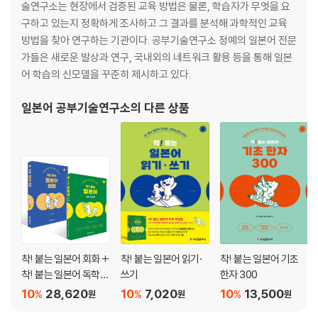
ㆍ 부록
술연구소는 현장에서 검증된 교육 방법은 물론, 학습자가 무엇을 요
- 문법 용어
구하고 있는지 정확하게 조사하고 그 결과를 분석해 과학적인 교육
- 품사의 활용표
방법을 찾아 연구하는 기관이다. 공부기술연구소 정예의 일본어 전문
- 정답 (확인해 볼까요 / 도전! 연습문제)
가들은 새로운 발상과 연구, 국내외의 네트워크 활용 등을 통해 일본
- 스크립트 (도전! 연습문제 / 실전 같은 문형 연습)
어 학습의 신모델을 꾸준히 제시하고 있다.
ㆍ 별책 부록
일본어 공부기술연구소
의 다른 상품
- 쓰기 노트
- JLPT N5 / N4 모의고사
『착! 붙는 일본어 단어장』
1 기본 단어
ㆍ 가족
ㆍ 인간관계
ㆍ 수 · 수량
ㆍ 때 · 시간
착! 붙는 일본어 회화 +
착! 붙는 일본어 읽기·
착! 붙는 일본어 기초
ㆍ 계절 · 날씨
착! 붙는 일본어 독학
쓰기
한자 300
첫걸음 세트
ㆍ 색
10
28,620
10
7,020
10
13,500
%
%
%
원
원
원
ㆍ 위치 · 방향