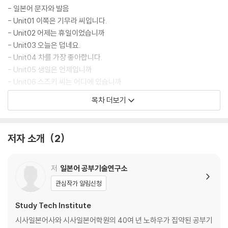
힐 수 있으며, 무료로 제공되는 동영상 강의를 보며 쉽고 재미있게 독학할
- 일본어 문자와 발음
수 있습니다.
- Unit01 이쪽은 기무라 씨입니다.
- Unit02 어제는 휴일이었습니까
- Unit03 오늘은 덥네요.
- Unit04 차를 가장 좋아합니다.
- Unit05 생일은 언제입니까
- Unit06 스즈키 씨는 어디에 있습니까
- Unit07 빨래랑 요리를 합니다.
목차 더보기
- Unit08 차가운 것은 그다지 먹지 않아요.
- Unit09 빨리 만나고 싶네요.
- Unit10 냄비에는 손대지 말아 주세요.
저자 소개
2
- Unit11 맥주를 마시고 있네요.
- Unit12 후지산에 오른 적이 있습니까
- Unit13 물 속에서 사용할 수 있습니다.
저
일본어 공부기술연구소
- Unit14 때때로 만날 수 있는 거죠
관심작가 알림신청
- Unit15 너무 쓸쓸해질 것 같습니다.
- Unit16 졸업식에 와 주었습니다.
Study Tech Institute
시사일본어사와 시사일본어학원의 40여 년 노하우가 집약된 공부기