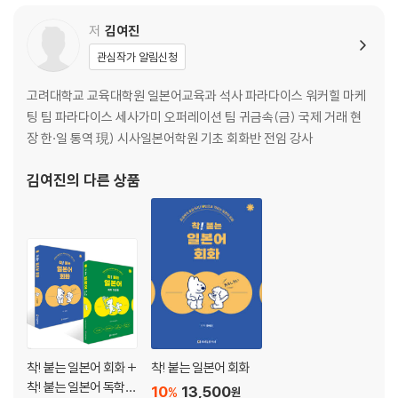
ㆍ 성격 · 태도
〈그림으로 익히는 필수 단어〉
저
김여진
ㆍ 신체
관심작가 알림신청
ㆍ 과일과 채소
고려대학교 교육대학원 일본어교육과 석사 파라다이스 워커힐 마케
2 일상 단어
팅 팀 파라다이스 세사가미 오퍼레이션 팀 귀금속(금) 국제 거래 현
ㆍ 생활
장 한·일 통역 現) 시사일본어학원 기초 회화반 전임 강사
ㆍ 집
ㆍ 회사
김여진
의 다른 상품
ㆍ 학교
ㆍ 취미
ㆍ 장소
ㆍ 자연
ㆍ 직업
ㆍ 신체 · 건강
ㆍ 감정
ㆍ 이벤트 · 행사
착! 붙는 일본어 회화 +
착! 붙는 일본어 회화
ㆍ 일과
착! 붙는 일본어 독학
10
13,500
ㆍ 스포츠
%
원