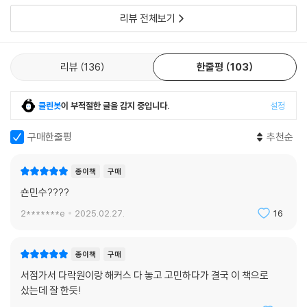
리뷰 전체보기
리뷰
136
한줄평
103
클린봇
이 부적절한 글을 감지 중입니다.
설정
구매한줄평
추천순
종이책
구매
숀민수????
2*******e
2025.02.27.
16
종이책
구매
서점가서 다락원이랑 해커스 다 놓고 고민하다가 결국 이 책으로
샀는데 잘 한듯!