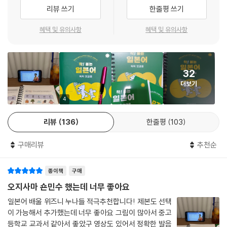
UNIT 05 비교, 대비
리뷰 쓰기
한줄평 쓰기
(6) 학습 문의에 신속하게 피드백
UNIT 06 의무, 필요
- 유튜브 온라인 강의를 듣는 학습자 문의글에 신속하게 답변
UNIT 07 조언, 충고
혜택 및 유의사항
혜택 및 유의사항
- 1:1 과외, 1:1 코칭 효과
UNIT 08 의지, 결정
UNIT 09 의견, 생각
* 개정판 특별 부록*
UNIT 10 추측, 예상
32
쓰기노트 (히라가나 / 가타카나 / 한자)
UNIT 11 후회, 회고
더보기
JLPT 모의고사 (N4 / N5)
UNIT 12 가능, 불가능
엽서형 학습자료 (일본어 문자표 / 품사별 활용표)
4
UNIT 13 변화, 추이
온라인 테스트 자료 (형용사 & 동사 활용)
UNIT 14 상태, 모습
리뷰
136
한줄평
103
무료 동영상 강의 3종 (오리지널 버전 / New 버전 / JLPT 풀이 영상)
UNIT 15 행동, 시도
암기 트레이닝 영상 (가나 암기 / 단어 암기 / 문장 암기)
구매리뷰
추천순
착일독 팟캐스트 140강
다양한 버전의 회화 음성 (느린 속도 / 보통 속도 / 따라하기 / 바꿔 말하
종이책
구매
기)
오지사마 숀민수 했는데 너무 좋아요
일본어 배울 위즈니 누나들 적극추천합니다! 제본도 선택
이 가능해서 추가했는데 너무 좋아요 그림이 많아서 중고
등학교 교과서 같아서 좋았구 영상도 있어서 정확한 발음