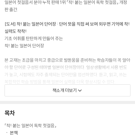
일본어 첫걸음서 분야 누적 판매 1위 『착! 붙는 일본어 독학 첫걸음』 개정
판 출간.
[도서] 착! 붙는 일본어 단어장 : 단어 뜻을 직접 써 보며 외우면 기억에 착!
실력도 착착!
기초 어휘를 탄탄하게 만들어 주는
착! 붙는 일본어 단어장
본 교재는 초급을 마치고 중급으로 발돋움을 준비하는 학습자들이 꼭 알아
야 할 단어로 구성된 테마별 일본어 단어장이다. 일상생활에서 사용 빈도
가 높고, 시험에도 자주 출제되는 단어만을 엄선하였다. 듣고, 읽고, 쓰는
복합적인 학습 방법을 통해 일본어 실력을 더욱 향상시킬 수 있다.
책소개 더보기
[도서] 착! 붙는 일본어 회화 (MP3, 무료 인강, 무료 학습 자료)
초급에서 중급까지!
패턴으로 익히는 일본어 회화
목차
일본어 회화 연습을 효과적으로 할 수 있도록 원어민이 자주 쓰는 필수 표
『착! 붙는 일본어 독학 첫걸음』
현을 엄선했습니다. 총 15개의 테마로 구성되어 있어 관련 표현을 쉽게 익
ㆍ 본책