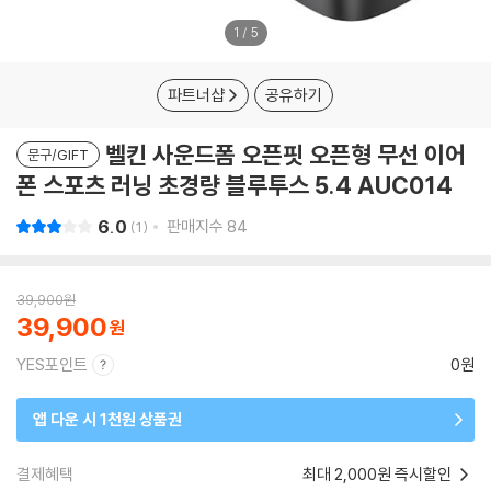
1
/
5
파트너샵
공유하기
벨킨 사운드폼 오픈핏 오픈형 무선 이어
문구/GIFT
폰 스포츠 러닝 초경량 블루투스 5.4 AUC014
6.0
판매지수
84
1
39,900
원
39,900
YES포인트
0원
앱 다운 시 1천원 상품권
결제혜택
최대 2,000원 즉시할인