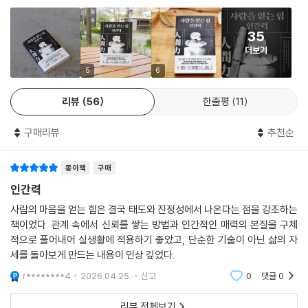
책임 있게 사용한다. 혹여 멀어지는 관계가 생기더라도 섣불리 인연을 단
절하지 않고, 악연에서도 배움을 찾는다. 저자가 제시하는 7가지 마음의
습관은 단순한 조언이 아니라, 수십 년간 현장에서 길어올린 통찰의 결정
35
체다. 이 습관들이 쌓일 때 관계는 기술이 아닌 품격이 되고, 인간력은 조용
더보기
하지만 강력한 힘으로 작동된다.
5
6
인간관계가 흔들릴 때마다 돌아오게 될 단 한 권
리뷰
56
한줄평
11
삶이 답답해질 때마다 다시 찾게 된다
구매리뷰
추천순
“단숨에 정독했다. 쉽고 명료한 문장 속에 깊은 질문이 가득하다.” _f***
“직장에서의 소통이 막힐 때 이 책을 만났다. 당연하게 여겨왔던 관계를 다
시 생각하게 됐다.” _c***
종이책
구매
“‘좋은 삶을 살고 싶다’는 마음을 다시 떠올리게 해 준 책.” _n***
인간력
사람의 마음을 얻는 힘은 결국 태도와 진정성에서 나온다는 점을 강조하는
돈을 버는 일보다 더 어려운 것은 사람을 남기는 일이다. 주변에 진짜 내 사
책이었다. 관계 속에서 신뢰를 쌓는 방법과 인간적인 매력의 본질을 구체
람이 많을수록 삶은 단단해지고, 성공의 의미도 달라진다. 사람에게 지쳤
적으로 풀어내어 실생활에 적용하기 좋았고, 단순한 기술이 아닌 삶의 자
지만 여전히 사람이 필요한 이들, 더 깊고 오래가는 관계를 원하는 이들에
세를 돌아보게 만드는 내용이 인상 깊었다.
게 『인간력』은 인간관계가 흔들릴 때마다 다시 펼쳐보게 될 단 한 권이 될
r********4
2026.04.25.
신고
0
댓글
0
것이다. 결국 삶은 누구와 어떻게 살아가는가의 문제이므로 관계를 지키는