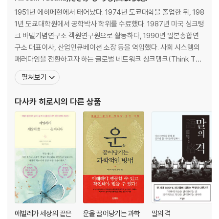
마음 습관 둘.
1951년 에히메현에서 태어났다. 1974년 도쿄대학을 졸업한 뒤, 198
먼저 말을 걸고 눈을 맞춘다
1년 도쿄대학원에서 공학박사 학위를 수료했다. 1987년 미국 싱크탱
·관계를 타인의 몫으로 남겨 두지 말 것
크 바텔기념연구소 객원연구원으로 활동하다, 1990년 일본총합연
·화해하는 순간은 더 깊어지는 순간이다
구소 대표이사, 산업인큐베이션 소장 등을 역임했다. 사회 시스템의
·마음이 부딪치지 않는 인생이 꼭 좋은 인생은 아니다
패러다임을 전환하고자 하는 글로벌 네트워크 싱크탱크(Think Tan
·먼저 마음을 열었는데 거부당할까 두렵다면
k)인 '소피아뱅크(Sophia Bank)'의 설립했다. 저명 기업인, 학자,
펼쳐보기
·인간관계가 나빠지는 진짜 이유
정치가 등이 모여 세계경제에 대해 논의하고 연구하는 '세계경제포
럼'의 주최기관인 '글로벌 어젠다 의회(Global Agenda Council)'
다사카 히로시
의 다른 상품
마음 습관 셋.
평의원이며, 달라이 라
마음속 작은 자아를 바라본다
·왜 우리는 자신의 잘못을 인정할 수 없을까
·‘큰 자아’와 ‘작은 자아’는 늘 싸운다
·진짜 자신감이 없으면 겸허해질 수 없다
·경쟁에서 이긴다고 자신감이 생기지 않는다
·진짜 강하지 않으면 감사할 수 없다
·‘진짜 자신감’과 ‘진짜 강인함’을 기르는 법
·떠안는 마음이 진짜를 만든다
애벌레가 세상의 끝은
운을 끌어당기는 과학
말의 격