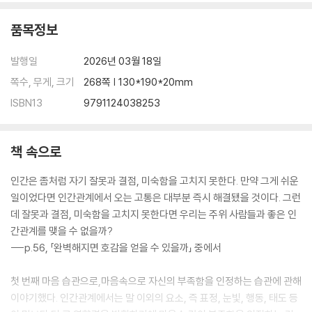
·인간 수양의 길은 하나로 통한다
품목정보
·마음의 거울을 닦는다는 것
발행일
2026년 03월 18일
감사의 말
쪽수, 무게, 크기
268쪽 | 130*190*20mm
ISBN13
9791124038253
책 속으로
인간은 좀처럼 자기 잘못과 결점, 미숙함을 고치지 못한다. 만약 그게 쉬운
일이었다면 인간관계에서 오는 고통은 대부분 즉시 해결됐을 것이다. 그런
데 잘못과 결점, 미숙함을 고치지 못한다면 우리는 주위 사람들과 좋은 인
간관계를 맺을 수 없을까?
---p.56, 「완벽해지면 호감을 얻을 수 있을까」 중에서
첫 번째 마음 습관으로,마음속으로 자신의 부족함을 인정하는 습관에 관해
이야기했다. 인간관계에서는 말 이외의 요소, 즉 표정, 눈빛, 행동, 태도 등