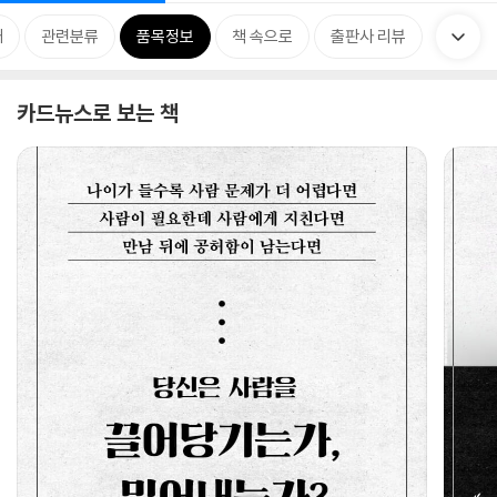
개
관련분류
품목정보
책 속으로
출판사 리뷰
카드뉴스로 보는 책