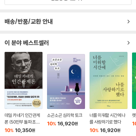
한줄평 전체보기
배송/반품/교환 안내
이 분야 베스트셀러
데일 카네기 인간관계
소곤소곤 심리학 토크
너를 미워할 시간에 나
렛
론 (50만부 돌파 초판
를 사랑하기로 했다
10
16,920
1
%
원
무삭제 완역본)