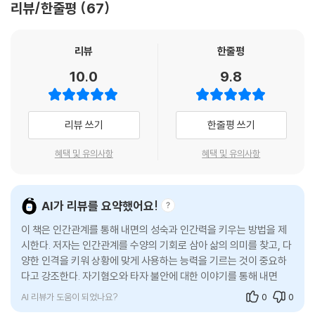
리뷰/한줄평
67
명함이 아니다. 누군가와 마음이 멀어져도 어딘가에 화해할 여지를 남기고
게 인연을 끊지 않는 자세. 이러한 태도는 하루아침에 완성되지 않는다. 그
언젠간 화해할 수 있음을 아는 현명함, 바로 그것이다. 세상에는 ‘인간관계
러나 반복될수록 사람은 신뢰를 얻고, 갈등은 깊은 오해로 바뀌며, 관계는
에 서툴다’라고 말하는 사람이 있다. 인간관계가 서툰 사람은 절대 타인과
오래 지속된다. 능력으로 경쟁하는 시대일수록, 결국 선택받은 사람은 인
리뷰
한줄평
부딪치는 사람이 아니다. 타인과 부딪친 후에 화해하지 못하는 사람이다.
간력을 갖춘 사람이다. 이 책은 그 힘을 기르는 가장 현실적이고 구체적인
10.0
9.8
덧붙이자면, 타인과 부딪친 후에 화해의 여지를 남기지 않는 사람이다.
길을 제시한다.
---p.193, 「관계에 서툰 사람은 타인과 부딪치는 사람이 아니다」 중에서
사람을 통해 배우고, 사람으로 증명한 통찰
리뷰 쓰기
한줄평 쓰기
‘인생의 해석력’이란, 인생에서 일어나는 일이나 인생에서 주어진 만남의
인간관계가 호전되는 ‘7가지 마음의 기술’
의미를 해석하는 힘이다. 만일, 우리에게 그런 인생의 해석력이 있다면 불
혜택 및 유의사항
혜택 및 유의사항
행한 만남이라 생각되는 만남에서 앞서 나온 의문에 대한 나름의 답을 찾
『인간력』은 인간관계의 겉모습이 아니라 그 이면의 ‘마음의 흐름’을 짚는
아낼 수 있다. 이 사람과의 만남을 통해, 그리고 이 괴로운 경험을 통해 지
다. 반복되는 갈등, 이유 없이 멀어지는 관계, 늘 비슷한 유형과의 충돌. 우
금 내가 인간으로서 성장해야 할 과제는 무엇인가?
리는 문제를 상대에게서 찾지만, 저자는 질문의 방향을 안으로 돌린다. ‘왜
AI가 리뷰를 요약했어요!
---p.223, 「어떠한 만남에도 깊은 의미가 있다」 중에서
나는 같은 상황에서 비슷하게 반응하는가’. ‘왜 나는 상처받는 방식을 반복
이 책은 인간관계를 통해 내면의 성숙과 인간력을 키우는 방법을 제
하는가’. ‘왜 나는 사람들과 가까워질수록 더 불안해지는가’.
시한다. 저자는 인간관계를 수양의 기회로 삼아 삶의 의미를 찾고, 다
양한 인격을 키워 상황에 맞게 사용하는 능력을 기르는 것이 중요하
이 책은 이러한 질문을 통해 관계의 본질을 파고든다. 자신이 미숙한 존재
다고 강조한다. 자기혐오와 타자 불안에 대한 이야기를 통해 내면의
임을 인정하고, 먼저 다가가며, 감정의 파동을 한발 물러서서 바라본다. 상
어둠을 직시하고, 진정한 성숙을 이루기 위해 끊임없
대의 결점을 다른 관점에서 해석하고, 말의 두려움을 이해하며, 말의 힘을
AI 리뷰가 도움이 되었나요?
0
0