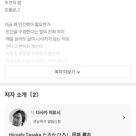
스스로를 다듬고 길러야 할 역량이다. 그리고 그 힘은 개인의 삶을 넘어 조
추천의 말
직의 문화와 사회의 방향까지 움직이는 긍정적인 동력이 된다.
프롤로그
지금 왜 인간력이 필요한가
·인간을 수양한다는 말의 진짜 의미
·책을 읽어도 삶이 나아지지 않는 이유
·안다고 변하지 않는다
·마음속 욕망을 부정하지 않는다
·한결같은 사람이 되려고 하지 않는다
·타인과의 만남은 모두 당신을 위해 주어졌다
목차 더보기
마음 습관 하나.
부족함을 고치려고 하지 말고 인정한다
저자 소개
2
·완벽해지면 호감을 얻을 수 있을까
·‘진짜 내 사람’이 생기지 않는 이유
·부족해도 다가가고 싶은 사람들의 비밀
저
다사카 히로시
·잘못을 고치지 않아도 관계는 달라진다
관심작가 알림신청
·마음은 말보다 먼저 닿는다
Hiroshi Tasaka,たさか ひろし,田坂 廣志