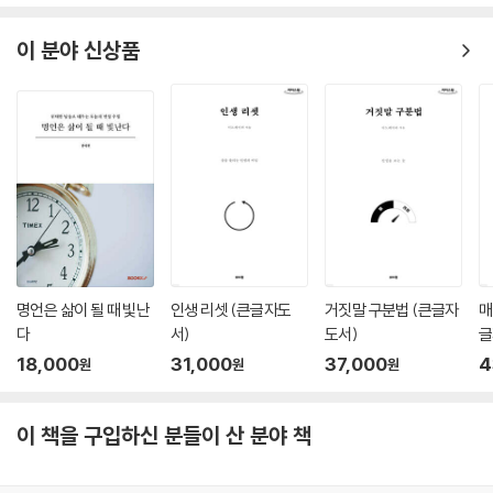
10
10,350
10
16,920
%
%
원
원
이 분야 신상품
명언은 삶이 될 때 빛난
인생 리셋 (큰글자도
거짓말 구분법 (큰글자
매
다
서)
도서)
글
18,000
31,000
37,000
4
원
원
원
이 책을 구입하신 분들이 산 분야 책