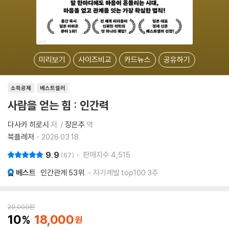
미리보기
사이즈비교
카드뉴스
공유하기
소득공제
베스트셀러
사람을 얻는 힘 : 인간력
다사카 히로시
저
장은주
역
북플레저
2026.03.18.
9.9
판매지수
4,515
67
베스트
인간관계
53위
자기계발 top100 3주
20,000
원
10
18,000