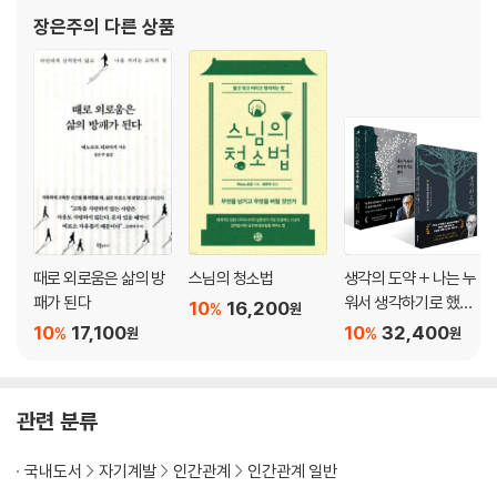
마음 습관 여섯.
장은주
의 다른 상품
헤어져도 마음으로 관계를 끊지 않는다
·애정이란 관계를 끊지 않는 것이다
·관계에 서툰 사람은 타인과 부딪치는 사람이 아니다
·인간의 마음은 생각보다 유연하다
·다시 만날 수 없는 사람과 화해하려면
마음 습관 일곱.
모든 만남은 나를 위한 것임을 받아들인다
·왜 내 인생에서 그 사람을 만났을까
·불행한 만남이 고마운 만남이 될 때
때로 외로움은 삶의 방
스님의 청소법
생각의 도약 + 나는 누
·어떠한 만남에도 깊은 의미가 있다
패가 된다
워서 생각하기로 했다
10
16,200
%
원
세트
·‘졸업하지 않은 시험’은 평생 뒤쫓아 온다
10
17,100
10
32,400
%
%
원
원
·당신의 인생에서 그 일이 일어난 이유
·삶의 문제는 풀기보다 해석해야 한다
·수많은 인연 중에 우리가 만난 이유
관련 분류
·그 만남이 당신에게 가르쳐 주는 것
국내도서
자기계발
인간관계
인간관계 일반
인간을 수양하는 것의 진정한 의미