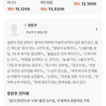
마음 습관 넷.
아니다
적인 방법
10
12,150
%
원
스스로 싫어하기로 선택했음을 안다
10
15,120
10
13,320
%
%
원
원
·세상에 ‘원래’ 싫은 것은 없다
·결점은 없고 개성만이 존재한다
·남을 미워하는 사람은 자기 자신도 미워한다
역
장은주
·상대에게 진심으로 공감하려면
관심작가 알림신청
·정면으로 마주하는 것만으로도 관계는 좋아진다
·고독과 외로움을 바라보아야 하는 이유
일본어 전문 번역가. 활자의 매력에 이끌려 번역의 길로 들어섰다. 옮
긴 책으로 『혼자 있는 시간의 힘』, 『잡담이 능력이다』, 『스물아홉 생
마음 습관 다섯.
일, 1년 후 죽기로 결심했다』, 『불필요한 것과 헤어지기』, 『고독이라
말이 감정을 만든다는 것을 기억한다
는 무기』, 『취향을 설계하는 곳, 츠타야』, 『놀 줄 아는 그들의 반격』,
·말하는 대로 마음이 만들어진다
『3일 만 에 끝내는 말공부』, 『옥스퍼드 공부법』, 『중년수업』, 『서른
·말은 원래 신체적인 작용이다
살 직장인 공부법을 배우다』, 『스님의 청소법』, 『세계 최고의 인재들
·마음 깊은 곳에는 심술꾸러기가 산다
은 어떻게 기본을 실천할까』, 『손정의』, 『마흔을 위한 기억 수업』, 『면
·자기혐오와 타자 불안이라는 그림자
역력 슈퍼 처방전』, 『병에 걸리지 않는 면역생활』 등이 있다.
·미움은 보이는 것보다 보고 싶은 걸 만든다
·상처받지 않으려는 마음이 상처를 남긴다
장은주
인터뷰
·미움은 결국 자신을 아프게 한다
[읽다]
휴먼다큐 ‘사랑’ 출연 김수림, 내 행복의 원동력은 가족