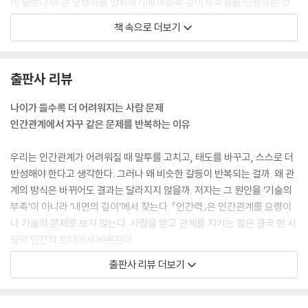
이 말보다 더 큰 영향력을 발휘하기에 마음속 깊이 부족함을 인정하는 것
만으로도 상대방에게 진심이 전달되어 인간관계가 좋아진다.
책 속으로 더보기
---p.83, 「관계를 타인의 몫으로 남겨 두지 말 것」 중에서
마음속으로 수십 초 동안 감사의 말을 되뇐 후에 ‘왜 그럴까?’,‘좀 더 분발하
출판사 리뷰
면 좋겠는데’ 하는 생각으로 돌아오면 그때의 마음은 아침에 일어났던 순
간의 마음과는 전혀 달라져 있다. 이것은 작은 기업의 경영자뿐만 아니라
나이가 들수록 더 어려워지는 사람 문제
작은 직장의 매니저나 리더에게도 마찬가지다.
인간관계에서 자꾸 같은 문제를 반복하는 이유
---p.128, 「진짜 강하지 않으면 감사할 수 없다」 중에서
우리는 인간관계가 어려워질 때 말투를 고치고, 태도를 바꾸고, 스스로 더
인생에서 아무래도 좋아지지 않는 사람이나 이유 없이 싫은 사람을 만났을
반성해야 한다고 생각한다. 그러나 왜 비슷한 갈등이 반복되는 걸까. 왜 관
때,이런 의미에서 상대에게 공감하는 마음을 품는다면 그 사람을 조금이라
계의 방식은 바뀌어도 결과는 달라지지 않을까. 저자는 그 원인을 ‘기술의
도 좋아하게 될 것이다. 그 사람의 미숙함을 보고 혐오의 감정이 들 때, 그
부족’이 아니라 ‘내면의 깊이’에서 찾는다. 『인간력』은 인간관계를 요령이
감정에서 잠시 벗어나 그 역시 미숙함을 안고 괴로워하는 인간임을 이해하
나 기술의 문제로 보지 않는다. 사람을 얻고 관계를 지키는 힘은 결국 한 사
고, 자신 또한 미숙한 인간으로서 괴로워했음을 떠올리면, 부정적 감정은
람의 인간적 토대에서 비롯된다.
조금씩 희미해질 것이다.
출판사 리뷰 더보기
---p.154, 「상대에게 진심으로 공감하려면」 중에서
저자가 말하는 인간력은 거창하거나 추상적인 개념이 아니다. 먼저 말을
건네고 눈을 맞추는 태도, 마음속 작은 자아를 객관적으로 바라보는 힘. 상
인간의 ‘진정한 현함’은 누구와도 마음이 멀어지지 않는 성인군자 같은 현
대의 단점을 흠이 아니라 개성으로 이해하려는 시선, 말의 무게를 알고 쉽