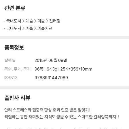
관련 분류
국내도서
예술
미술
컬러링
국내도서
예술
예술치료
품목정보
발행일
2015년 06월 08일
쪽수, 무게, 크기
96쪽 | 643g | 254*356*10mm
ISBN13
9788931447989
출판사 리뷰
안티 스트레스와 집중력 향상 효과 인증 받은 점잇기!
색칠하는 동안 재미있는 지식도 쌓을 수 있는 스마트한 컬러링북까지!!