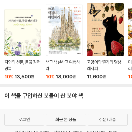
자연의 선물, 들꽃 컬러
쓰고 색칠하고 여행하
고양이와 딸기의 명상
미
링북
라
레시피
러
10
13,500
10
18,000
11,600
1
%
%
원
원
원
이 책을 구입하신 분들이 산 분야 책
로그인
최근 본 상품
주문/배송