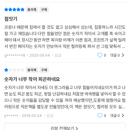
어보셨음 ㅋㅋㅋ 당황하지마시고 이어서 하
종이책
구매
점잇기
코로나 때문에 집에서 할 것도 없고 심심해서 샀는데, 집중하느라 시간도
잘 가고 재밌습니다.다만 힘들었던 점은 숫자가 작아서 고개를 푹 숙이고
해야 돼서 장시간 동안 하면 목이랑 어깨가 아픈 점과, 프린트가 살짝 밀려
서 번진 페이지는 숫자가 안보여서 작은 컬러링북 펴서 선 그림 맞춰서 대
충 했어요.여러가지 좋은 명화가 많은데, 그 중에서도 구스타프 클림트의
g********8
2020.09.04.
신고
0
댓글
0
키스와 진주 귀
종이책
구매
숫자가 너무 작아 피곤하네요
숫자가 너무 작아서 자세도 더 쪼그라들고 너무 힘들어지네요이거 하고 나
면 눈도 피곤 몸도 피곤, 정말 난감하네요.처음엔 색색펜을 넣어서 할 수 있
으니 작은 숫자들을 감당할 수 있을 꺼라 예상했지만,도중에 멈췄어요.컬
러링으로 작은책을 별도로 만들었던데,이 책은 점잇기, 컬러링 모두 실패
한 책이라는 생각이 듭니다.이런 점이 온라인서점의 최대 약점인 것 같네
p*****l
2018.05.04.
신고
0
댓글
0
요.
리뷰 전체보기