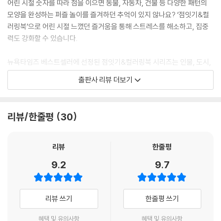
어린 시절 숫자를 따라 점을 이으면 동물, 자동차, 건물 등 다양한 패턴의
모양을 완성하는 퍼즐 놀이를 즐겨하던 추억이 있지 않나요? ‘점잇기&컬
러링북’으로 어린 시절 느꼈던 즐거움을 통해 스트레스를 해소하고, 집중
력도 강화할 수 있습니다.
뉴욕타임즈 베스트셀러에 선정된 점잇기&컬러링북 시리즈는 인물, 도시,
동물, 명화 총 4권으로 구성되어 있습니다. 또한 ‘한국 집중력 센터’에서 시
출판사 리뷰 더보기
각정보 처리속도와 지속적 집중력 향상 테스트를 인증 받았고, 미국에서는
단기인지 시력, 판단력, 집중력 향상 효과를 입증하였습니다.
리뷰/한줄평
30
점잇기&컬러링북 시리즈 중 ‘인물편’은 국내에서도 인기 있는 찰리 채플
린, 간디, 오드리 헵번, 엘비스 등의 얼굴을 선으로 이어 표현할 수 있습니
다. 점잇기 도서에서 완성한 작품들로 구성된 컬러링북까지 제공하여 밋밋
리뷰
한줄평
했던 선들에 색감을 입혀 화려하게 꾸며줄 있고, 인물들의 명언도 함께 담
9.2
9.7
겨 있어 색칠을 하는 동안 지식을 쌓을 수 있습니다.
점잇기는 1,000개의 점으로 이루어진 도안의 1번부터 1,000번까지 번호
리뷰 쓰기
한줄평 쓰기
를 따라 순서대로 점을 이으면 훌륭한 예술 작품이 완성됩니다. 100번 단
위로 점의 색이 구분되어 쉽게 점을 이어 나갈 수 있고, 점을 잇는 동안 어
혜택 및 유의사항
혜택 및 유의사항