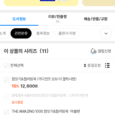
리뷰/한줄평
도서정보
배송/반품/교환
30
소개
관련분류
품목정보
출판사 리뷰
이 상품의 시리즈
11
알림신청
전체선택
품절포함
점잇기&컬러링북 (가디언즈 오브 더 갤럭시편)
10
12,600
%
원
SPIDER-MAN 1000 점잇기&컬러링북 : 스파이더맨 편
일시품절
THE AMAZING 1000 점잇기&컬러링북 : 마블편