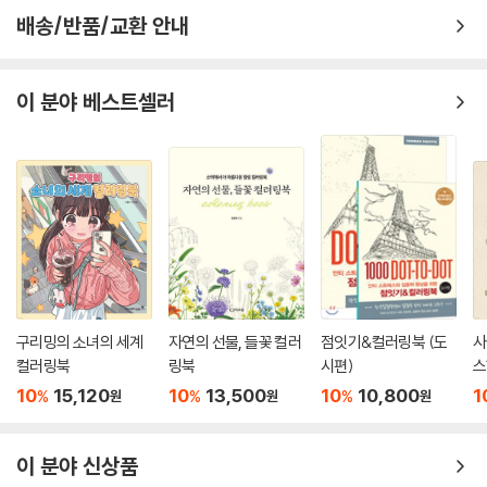
배송/반품/교환 안내
이 분야 베스트셀러
구리밍의 소녀의 세계
자연의 선물, 들꽃 컬러
점잇기&컬러링북 (도
사
컬러링북
링북
시편)
스
10
15,120
10
13,500
10
10,800
1
%
%
%
원
원
원
이 분야 신상품