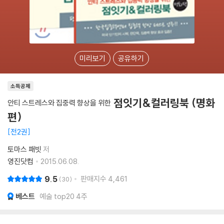
미리보기
공유하기
소득공제
점잇기&컬러링북 (명화
안티 스트레스와 집중력 향상을 위한
편)
전2권
토마스 패빗
저
영진닷컴
2015.06.08.
9.5
판매지수
4,461
30
베스트
예술 top20 4주