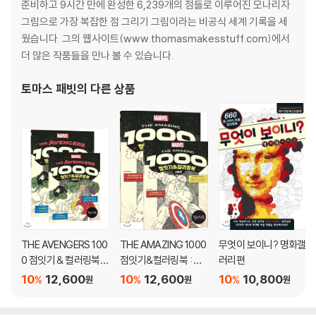
준비하고 9시간 만에 완성한 6,239개의 점들로 이루어진 모나리자
그림으로 가장 복잡한 점 그리기 그림이라는 비공식 세계 기록을 세
웠습니다. 그의 웹사이트(www.thomasmakesstuff.com)에서
더 많은 작품들을 만나 볼 수 있습니다.
토마스 패빗
의 다른 상품
THE AVENGERS 100
THE AMAZING 1000
무엇이 보이니? 명화갤
0 점잇기 & 컬러링북
점잇기&컬러링북 : 마
러리편
어벤져스편
블편
10
12,600
10
12,600
10
10,800
%
%
%
원
원
원