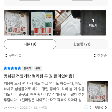
떤 그림이 완성될 지 추측하는 쏠쏠한 재미도 더합니다. 남녀노소 누구나
그림에 자신이 없는 사람들까지도 어떤 도구로든 훌륭한 작품을 완성할 수
있습니다.
1
더보기
7
4
리뷰
9
한줄평
21
구매리뷰
추천순
종이책
구매
명화편 점잇기랑 컬러링 두 권 들어있어욥!
처음에 도시 편 사서 저도 하고 엄마도 하셨는데, 재밌어
하시고 심심풀이로 하기ㅡ정말 좋아요. 티비 볼 거 없을
때도 너무 좋구요 ㅋㅋ 황사 너무 심해서 못 나갈때 추천
두립니다 ㅋ 컬러링은 사이즈가 작고 각 페이지마다 설명
도 잘 되어있구요 . 점잇기 제일 첫장에 어느정도 선을 이
b*****s
2023.04.13.
신고
0
댓글
0
어놓은 게 있는데 ㅋㅋ 이거 누가 해놓은거냐며 엄마가 물