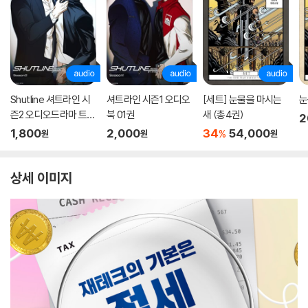
Shutline 셔트라인 시
셔트라인 시즌1 오디오
[세트] 눈물을 마시는
눈
즌2 오디오드라마 트랙
북 01권
새 (총4권)
2
01
1,800
2,000
34
54,000
%
원
원
원
상세 이미지