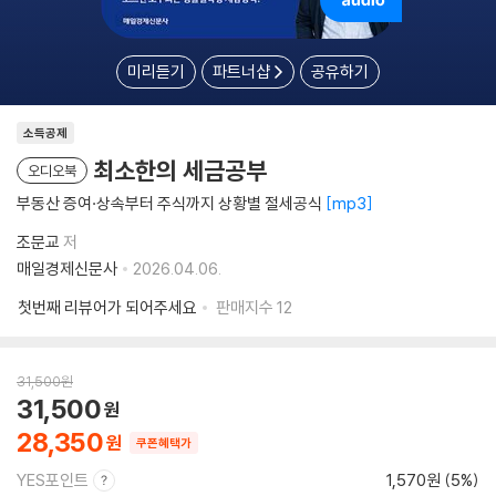
미리듣기
파트너샵
공유하기
소득공제
최소한의 세금공부
오디오북
부동산 증여·상속부터 주식까지 상황별 절세공식
mp3
조문교
저
매일경제신문사
2026.04.06.
첫번째 리뷰어가 되어주세요
판매지수
12
31,500
원
31,500
28,350
쿠폰혜택가
YES포인트
1,570원 (5%)