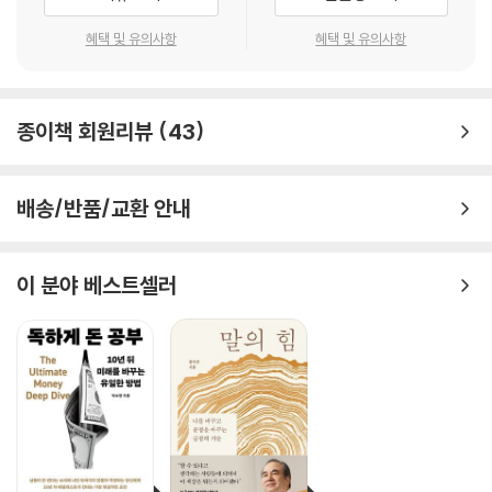
연봉 1억 vs 연봉 2억, 왜 연봉은 2배 차이인데 세금은 2배보다 더 낼까?
혜택 및 유의사항
혜택 및 유의사항
세금은 매달 간이세액표에 의해 원천징수되고, 1년에 한번 연말정산을 통
해 정확한 세금이 계산된다. 2025년 기준 연봉이 1억인 경우 실수령액은
종이책 회원리뷰
43
얼마일까? 부양가족은 없다고 가정할 경우 간이세액표에 의한 소득세와
4대보험 요율에 의해 계산된 4대보험료를 제외하면 매달 실수령액은 65
0만 2,743원이 된다. 이렇게 원천징수되는 소득세와 4대보험의 1년간 총
배송/반품/교환 안내
합계는 2,196만 7,080원이다. 그럼 좀 더 금액을 키워서 연봉 2억 원이 되
었을 때는 어떨까? 계산해보면 최종 부담하는 소득세는 4,389만 805원
이고, 4대보험을 공제한 매월 실수령액은 1,127만 5,477원이다.
이 분야 베스트셀러
연봉 1억 원일 때와 비교해보면 연봉이 2배 차이 나는데 세금은 약 3.7배
가 차이난다. 왜 연봉은 2배 차이인데 세금은 2배보다 더 낼까? 예상했겠
지만 바로 누진세율 때문이다. 연봉 1억 원일 때는 과세표준이 7,540만 6,
280원이기에 최고 24%의 세율이 적용되었고, 연봉 2억 원일 때는 과세
표준이 1억 6,850만 2,120원이기에 최고세율은 38%가 적용된다. 이렇
듯 과세표준에 따라 적용되는 세율 차이가 있기에 세금은 훨씬 더 많이 나
오게 된다.