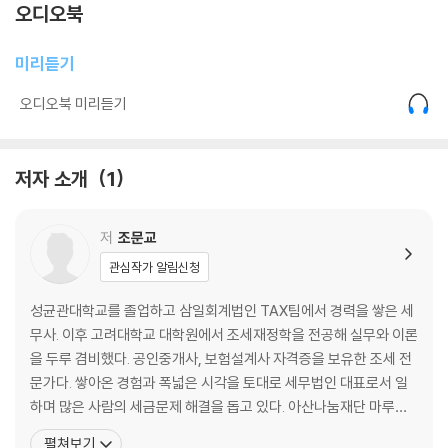
오디오북
연봉 1억 원이면 세금 얼마나 낼까?
직장인이 봉인가! 연말정산 환급 잘 받는 노하우
미리듣기
투잡해서 추가 소득이 생겼을 때 세금처리
오디오북 미리듣기
3장 재테크할 때 알아야 할 세금 상식
적금, 펀드? 재테크의 기본은 세금이다
저자 소개
1
절세고수는 어떤 금융상품에 가입할까?
국내주식투자 vs 해외주식투자, 세금 차이가 있을까?
저
조문교
비트코인하려면 지금 해야 한다, 비트코인 과세유예
연금저축계좌와 연금보험은 어떻게 다를까?
관심작가 알림신청
4장 부동산을 거래할 때 알아야 할 세금 상식
성균관대학교를 졸업하고 삼일회계법인 TAX팀에서 경력을 쌓은 세
무사. 이후 고려대학교 대학원에서 조세재정학을 전공해 실무와 이론
부동산이 있으면 꼭 알아야 할 세금들
을 두루 겸비했다. 공인중개사, 보험설계사 자격증을 보유한 조세 전
이사하며 양도소득세 비과세 적용받는 방법
문가다. 쌓아온 경험과 폭넓은 시각을 토대로 세무법인 대표로서 일
아는 사람만 아는 양도소득세 절세방법
하며 많은 사람의 세금문제 해결을 돕고 있다. 아산나눔재단 마루커
다주택자가 됐다면? 최소한 중과만은 피하자
넥트, 연세대학교·경희대학교·인하대학교 창업지원단 등에서 스타트
펼쳐보기