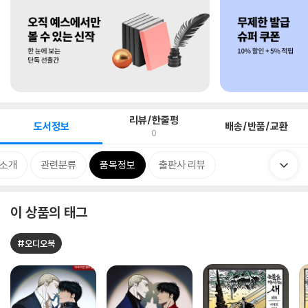
리뷰/한줄평
도서정보
배송/반품/교환
0
 소개
관련분류
품목정보
출판사 리뷰
이 상품의 태그
#오디오북