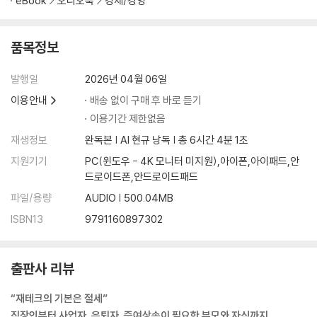
eBook
오디오북
경제/경영
사업을 하면 꼭 알아야 하는 세금 3가지
개인사업자 vs 법인사업자 무엇이 유리할까?
품목정보
모르면 손해인 사업자 절세 노하우
사업용차, 페라리 타도 괜찮을까?
발행일
2026년 04월 06일
이용안내
배송 없이 구매 후 바로 듣기
이용기간 제한없음
재생정보
완독본 | AI 현규 낭독 | 총 6시간 4분 1초
지원기기
PC(윈도우 - 4K 모니터 미지원),아이폰,아이패드,안
드로이드폰,안드로이드패드
파일/용량
AUDIO | 500.04MB
ISBN13
9791160897302
출판사 리뷰
“재테크의 기본은 절세”
직장인부터 사업자, 은퇴자, 증여상속이 필요한 부모와 자식까지