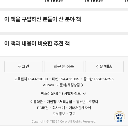
15,000
15,000
1
원
원
람의 몫
쳐
2025년부터 과세하기로 했으나 제도적 준비가 되지 않았다는 이유로 다
시 2년 연장되어 2027년 1월 1일부터 시행하는 것으로 유예가 됐다. 법인
이 책을 구입하신 분들이 산 분야 책
세법은 소득세법과 달리 순자산이 증가되는 모든 거래에 대해 과세한다.
법인사업자가 보유한 가상자산을 양도하여 발생한 소득은 2027년 이전
이라도 과세된다. 따라서 가상자산에 투자하려면 2026년까지는 법인이
아닌 개인으로 투자하는 것이 좋다.
이 책과 내용이 비슷한 추천 책
아는 사람만 아는 부동산 양도소득세 절세방법
로그인
최근 본 상품
주문/배송
양도소득세 세법 규정은 부동산 정책에 따라 정말 많이 바뀌었다. 세법 전
문가인 세무사들도 양도소득세를 포기하는 경우가 생기기도 한다. 그만큼
고객센터 1544-3800
티켓 1544-6399
중고샵 1566-4295
어렵지만 합법적인 방법으로 절세하기 위해서는 양도소득세 규정을 잘 알
eBook 1:1문의/채팅상담
아야 한다. 세금을 줄이기 위해 업계약이나 다운계약 등 편법을 사용하면
예스이십사(주) 사업자 정보
오히려 더 큰 문제가 발생하게 된다. 세금을 줄이기 위해서는 양도소득을
이용약관
개인정보처리방침
청소년보호정책
줄이는 것이 먼저이다. 양도소득을 줄이기 위해서는 필요경비를 최대한 많
PC버전
회사소개
거래처관계자께
이 반영하는 것이 좋다. 필요경비는 크게 취득단계, 보유단계, 처분단계로
도서홍보
광고
나눌 수 있다.
Copyright © YES24 Corp. All Rights Reserved.
MATOM7