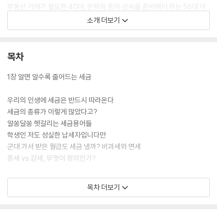
부동산 거래가 필요한 40대, 은퇴와 증여·상속을 준비해야 하는 50대 이
상 부모까지 생애주기별로 알아두면 내 자산을 지킬 수 있는 세금 지식이
소개 더보기
챕터별로 상세히 설명되어 있다. 세금 책이 어렵다는 편견과는 달리, 구체
적인 일화형 사례로 재미있게 설명해 쉽게 쏙쏙 이해된다. 세금과 관련된
흥미로운 상식들도 풍부히 담았다. 특히 부모가 세금을 모르는 ‘세알못’ 자
목차
녀에게 선물하면 평생 도움이 될 지식자산이 될 것이다.
1장 알면 알수록 줄어드는 세금
우리의 인생에 세금은 반드시 따라온다
세금의 종류가 이렇게 많았다고?
알쏭달쏭 헷갈리는 세금용어들
학생인 저도 성실한 납세자입니다만
군대 가서 받은 월급도 세금 낼까? 비과세와 면세
증세 vs 감세, 무엇이 정의인가?
2장 직장인이 알아야 할 세금 상식
목차 더보기
첫 월급을 받았다, 세금은 어떻게 계산될까?
연말정산과 종합소득세 신고와의 긴밀한 관계