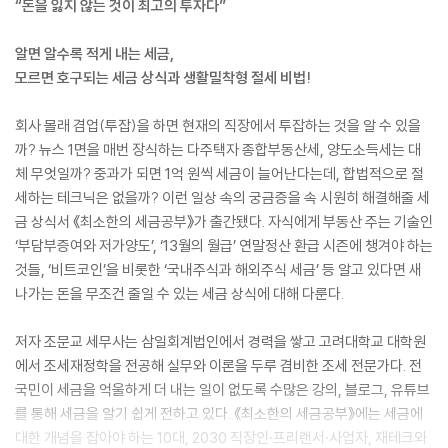
“돈을 잃지 않는 것이 최고의 투자다”
알면 알수록 적게 내는 세금,
모르면 호구되는 세금 상식과 생활밀착형 절세 비법!
회사 몰래 겸업(투잡)을 하면 현재의 직장에서 투잡하는 것을 알 수 있을
까? 뉴스 1면을 매번 장식하는 다주택자 종합부동산세, 양도소득세는 대
체 무엇일까? 중과가 되면 1억 원씩 세금이 늘어난다는데, 합법적으로 절
세하는 테크닉은 없을까? 이런 일상 속의 궁금증을 속 시원히 해결해줄 세
금 상식서 《최소한의 세금공부》가 출간됐다. 자식에게 부동산 주는 기술인
‘부담부증여와 저가양도’, ‘13월의 월급’ 연말정산 환급 시즌에 챙겨야 하는
것들, ‘비트코인’을 비롯한 ‘국내주식과 해외주식 세금’ 등 알고 있다면 새
나가는 돈을 무조건 줄일 수 있는 세금 상식에 대해 다룬다.
저자 조문교 세무사는 삼일회계법인에서 경력을 쌓고 고려대학교 대학원
에서 조세재정학을 전공해 실무와 이론을 두루 겸비한 조세 전문가다. 전
국민이 세금을 억울하게 더 내는 일이 없도록 수많은 강의, 블로그, 유튜브
를 통해 세금을 알기 쉽게 전하고 있다. 《최소한의 세금공부》에는 세금에
대한 개념을 잡아야 하는 10대, 2030 직장인·프리랜서·사업자, 재테크와