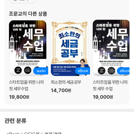
임대소득이 발생하면 무조건 세금 내는 걸까?
업 멘토로도 활동하며 많은 창업자를 지원하고 있다. 그의 삶의 가치
는 단순한 성공이 아니라 다양한 도전과 경험을 통해 끊임없이 성장
조문교
의 다른 상품
5장 은퇴자가 알아야 할 세금 상식
하는 데 있다. 오늘도 사람들의 이야기에 귀를 기울이며 그 속에서
퇴직소득세가 근로소득세보다 적은 이유
퇴직연금의 종류와 유리한 방법은?
국민연금, 공무원연금은 어떻게 과세될까?
국민연금만으로는 안 된다! 주택연금 받으면 세금은 어떻게 될까?
자식들이 주는 용돈도 과세될까?
6장 재산을 물려줄 때 알아야 할 세금 상식
스타트업을 위한 나의
최소한의 세금공부
스타트업을 위한 나의
재산 물려줄 때 꼭 알아야 하는 세금들
첫 세무수업
첫 세무 수업
14,700
원
자식에게 부동산 주는 기술, 부담부증여와 저가양도
19,800
19,000
원
원
증여세가 발생하는 다양한 경우들
자금출처조사 나도 걸릴까?
상속세, 증여세 절세 노하우 10가지
관련 분류
7장 사업자가 알아야 할 세금 상식