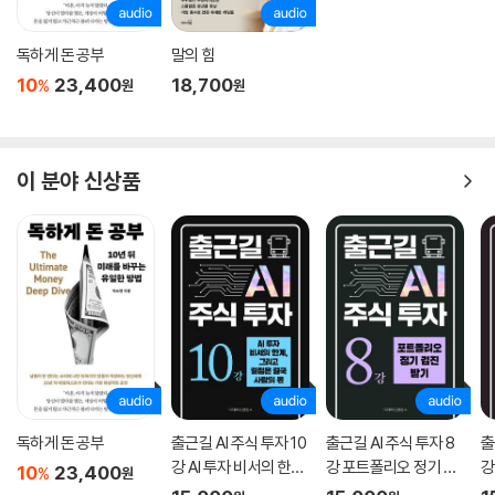
현재 소득세 최고 세율은 45%다. 4대보험까지 고려하면 번 돈의 절반 이
독하게 돈 공부
말의 힘
상을 세금과 보험료로 내게 된다. 이렇게 높은 세율이 적용된다면 억울하
10
23,400
18,700
%
원
원
기도 할 것이다. 하지만 누진세는 소득을 재분배하는 역할을 한다. 국가는
부자에게 세금을 더 징수하여 어려운 사람들을 도와주기도 한다. 사회를
위해서 소득이 큰 사람이 더 부담하고 있다.
이 분야 신상품
비트코인하려면 지금 해야 한다, 가상화폐 과세유예
주위에서 비트코인으로 대박 났다는 얘기는 한 번쯤 들어보았을 것이다.
가상자산의 양도로 발생한 소득은 절세하기가 어렵다. 취득가액도 명확하
고 추가적인 경비를 많이 반영하기도 어렵다. 또한 세액공제나 세액감면을
받을 수도 없다. 다만 같은 과세기간에 양도로 발생한 이익과 손실을 통산
하여 세금을 줄일 수 있다. 따라서 손실이 발생한 가상화폐가 있다면 팔았
다가 다시 사는 것도 방법이다.
가상화폐의 양도로 발생하는 소득은 어떻게 과세가 될까? 가상화폐로 발
독하게 돈 공부
출근길 AI 주식 투자 10
출근길 AI 주식 투자 8
출
생한 소득은 기존에 없던 소득이다. 이렇게 새롭게 등장한 소득에 과세하
강 AI 투자 비서의 한계,
강 포트폴리오 정기 검
강
10
23,400
%
원
그리고 결정은 결국 사
진 받기
큰
려면 세법을 개정해야 한다. 2023년에 과세하는 것으로 세법이 개정되어