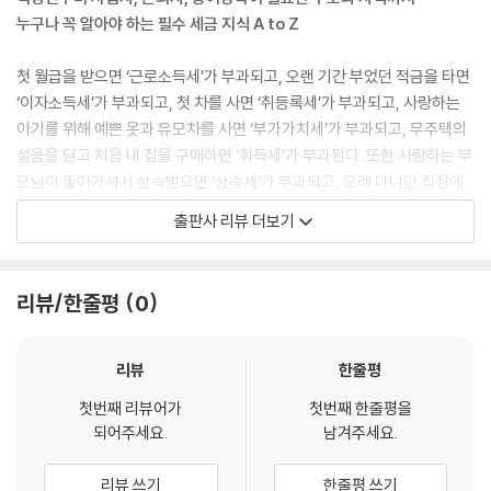
누구나 꼭 알아야 하는 필수 세금 지식 A to Z
첫 월급을 받으면 ‘근로소득세’가 부과되고, 오랜 기간 부었던 적금을 타면
‘이자소득세’가 부과되고, 첫 차를 사면 ‘취등록세’가 부과되고, 사랑하는
아기를 위해 예쁜 옷과 유모차를 사면 ‘부가가치세’가 부과되고, 무주택의
설움을 딛고 처음 내 집을 구매하면 ‘취득세’가 부과된다. 또한 사랑하는 부
모님이 돌아가셔서 상속받으면 ‘상속세’가 부과되고, 오래 다니던 직장에
서 명예퇴직해 퇴직금을 받으면 ‘퇴직소득세’가 부과되고, 사업에 실패한
출판사 리뷰 더보기
친구와 밤늦도록 술잔을 기울이면 ‘주세’가 부과되고, 가까웠던 사람에게
배신을 당해 쓰린 속을 달래려 끊었던 담배를 다시 피면 ‘담배소비세’가 부
과된다.
리뷰/한줄평
0
이렇듯 우리 삶의 매 순간 세금은 따라 다니지만 그 얼굴은 정말 다양하다.
다 같은 세금처럼 보이는데 이름만 다르게 하여 여기에도 부과되고 저기에
리뷰
한줄평
도 부과되는 것 같다. 이왕 세금을 낼 거라면 좀 더 행복해질 수는 없을까?
첫번째 리뷰어가
첫번째 한줄평을
불법적인 탈세는 하면 안 되겠지만 불필요하게 세금을 더 낼 필요는 없다.
되어주세요.
남겨주세요.
우선 어떤 세금을 내는지 알아야 하고, 어떻게 하면 세금을 줄일 수 있는지
알아야 한다.
리뷰 쓰기
한줄평 쓰기